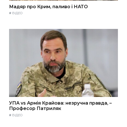
Мадяр про Крим, паливо і НАТО
#
ВІДЕО
УПА vs Армія Крайова: незручна правда, –
Професор Патриляк
#
ВІДЕО