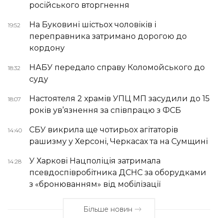
російського вторгнення
На Буковині шістьох чоловіків і
19:52
переправника затримано дорогою до
кордону
НАБУ передало справу Коломойського до
18:32
суду
Настоятеля 2 храмів УПЦ МП засудили до 15
18:07
років ув’язнення за співпрацю з ФСБ
СБУ викрила ще чотирьох агітаторів
14:40
рашизму у Херсоні, Черкасах та на Сумщині
У Харкові Нацполіція затримала
14:28
псевдоспівробітника ДСНС за оборудками
з «бронюванням» від мобілізації
Більше новин