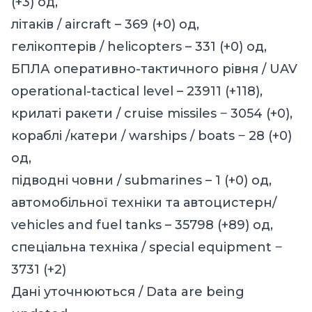
(+3) од,
літаків / aircraft – 369 (+0) од,
гелікоптерів / helicopters – 331 (+0) од,
БПЛА оперативно-тактичного рівня / UAV
operational-tactical level – 23911 (+118),
крилаті ракети / cruise missiles ‒ 3054 (+0),
кораблі /катери / warships / boats ‒ 28 (+0)
од,
підводні човни / submarines – 1 (+0) од,
автомобільної техніки та автоцистерн/
vehicles and fuel tanks – 35798 (+89) од,
спеціальна техніка / special equipment ‒
3731 (+2)
Дані уточнюються / Data are being