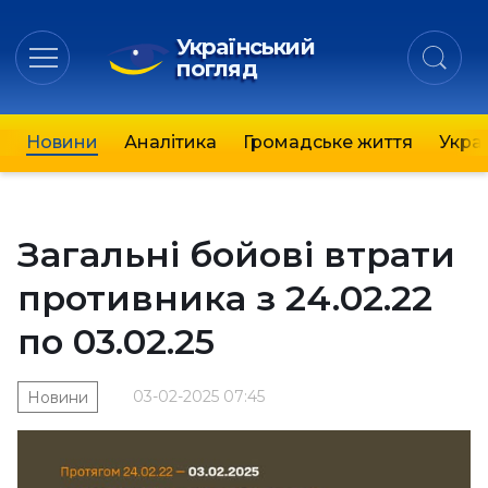
Український
погляд
Новини
Аналітика
Громадське життя
Украї
Загальні бойові втрати
противника з 24.02.22
по 03.02.25
03-02-2025 07:45
Новини