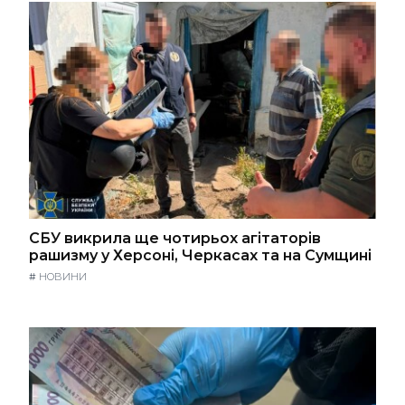
СБУ викрила ще чотирьох агітаторів
рашизму у Херсоні, Черкасах та на Сумщині
#
НОВИНИ