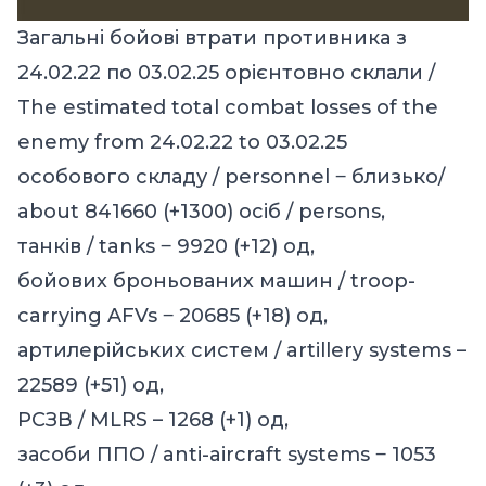
Загальні бойові втрати противника з
24.02.22 по 03.02.25 орієнтовно склали /
The estimated total combat losses of the
enemy from 24.02.22 to 03.02.25
особового складу / personnel ‒ близько/
about 841660 (+1300) осіб / persons,
танків / tanks ‒ 9920 (+12) од,
бойових броньованих машин / troop-
carrying AFVs ‒ 20685 (+18) од,
артилерійських систем / artillery systems –
22589 (+51) од,
РСЗВ / MLRS – 1268 (+1) од,
засоби ППО / anti-aircraft systems ‒ 1053