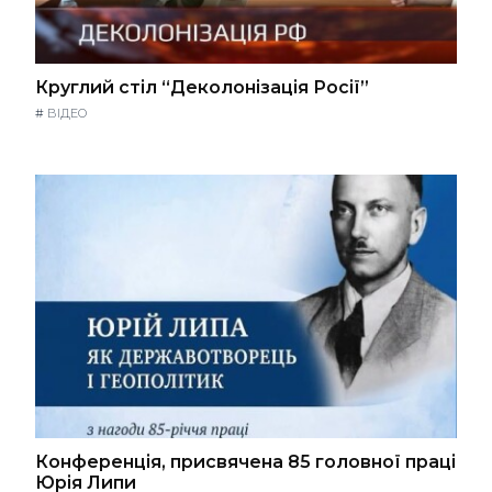
Круглий стіл “Деколонізація Росії”
#
ВІДЕО
Конференція, присвячена 85 головної праці
Юрія Липи