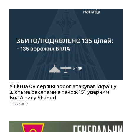
У ніч на 08 серпня ворог атакував Україну
шістьма ракетами а також 151 ударним
БпЛА типу Shahed
#
НОВИНИ