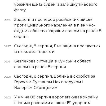
уразили ще 12 суден із залишку тіньового
флоту
Зведення про терор російських військ
09:49
проти цивільного населення в північно-
східних областях України станом на ранок 8
серпня
Сьогодні, 8 серпня, Львівщина прощається
09:27
із вісьмома Героями
Безпекова ситуація в Сумській області
09:16
станом на ранок 8 серпня
Сьогодні, 8 серпня, Волинь в скорботі за
09:09
Героями Русланом Нечипоруком і
Валерієм Скрицьким
У ніч на 08 серпня ворог атакував Україну
09:02
шістьма ракетами а також 151 ударним