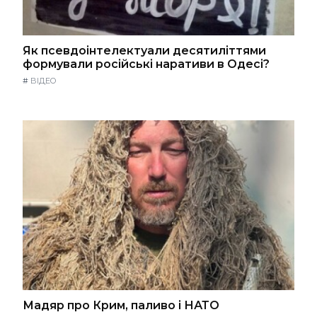
Як псевдоінтелектуали десятиліттями
формували російські наративи в Одесі?
#
ВІДЕО
Мадяр про Крим, паливо і НАТО