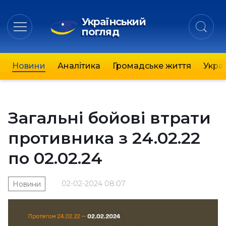
Український
погляд
Новини
Аналітика
Громадське життя
Украї
Загальні бойові втрати
противника з 24.02.22
по 02.02.24
02-02-2024 08:07
Новини