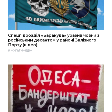
Спецпідрозділ «Баракуда» уразив човни з
російським десантом у районі Залізного
Порту (відео)
#
МУЛЬТИМЕДІА