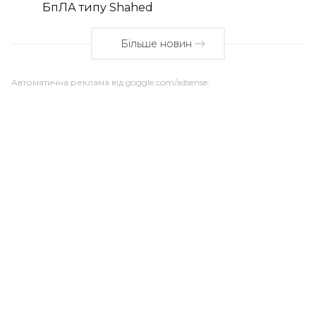
БпЛА типу Shahed
Більше новин
Автоматична реклама від goggle.com/adsense: