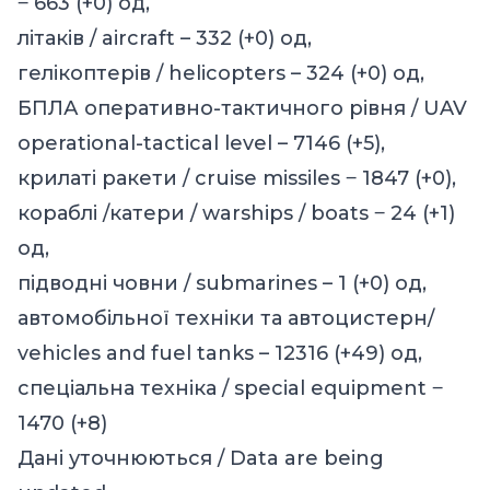
‒ 663 (+0) од,
літаків / aircraft – 332 (+0) од,
гелікоптерів / helicopters – 324 (+0) од,
БПЛА оперативно-тактичного рівня / UAV
operational-tactical level – 7146 (+5),
крилаті ракети / cruise missiles ‒ 1847 (+0),
кораблі /катери / warships / boats ‒ 24 (+1)
од,
підводні човни / submarines – 1 (+0) од,
автомобільної техніки та автоцистерн/
vehicles and fuel tanks – 12316 (+49) од,
спеціальна техніка / special equipment ‒
1470 (+8)
Дані уточнюються / Data are being