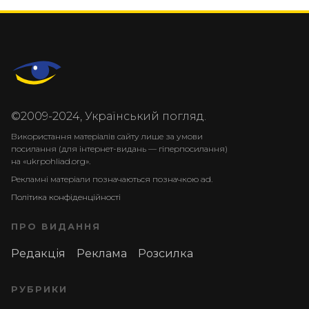
©2009-2024, Український погляд.
Використання матеріалів сайту лише за умови
посилання (для інтернет-видань — гіперпосилання)
на «ukrpohliad.org».
Рекламні матеріали позначаються позначкою ad.
Політика конфіденційності
ПРО ВИДАННЯ
Редакція
Реклама
Розсилка
РУБРИКИ