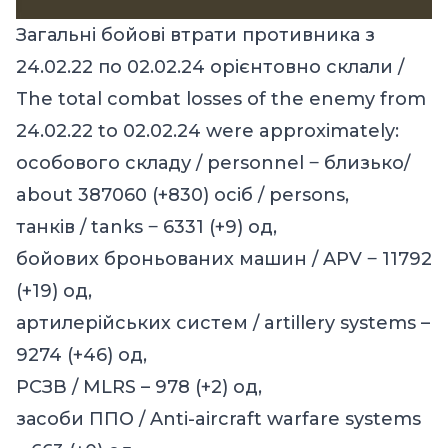
Загальні бойові втрати противника з
24.02.22 по 02.02.24 орієнтовно склали /
The total combat losses of the enemy from
24.02.22 to 02.02.24 were approximately:
особового складу / personnel ‒ близько/
about 387060 (+830) осіб / persons,
танків / tanks ‒ 6331 (+9) од,
бойових броньованих машин / APV ‒ 11792
(+19) од,
артилерійських систем / artillery systems –
9274 (+46) од,
РСЗВ / MLRS – 978 (+2) од,
засоби ППО / Anti-aircraft warfare systems