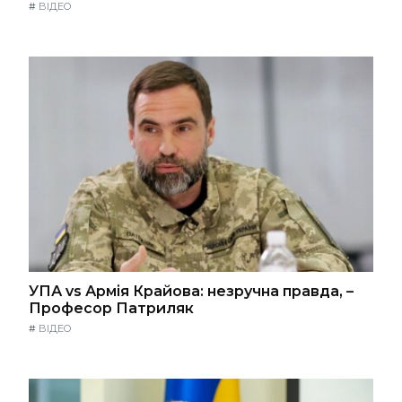
#
ВІДЕО
УПА vs Армія Крайова: незручна правда, –
Професор Патриляк
#
ВІДЕО