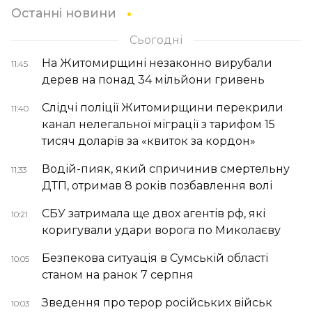
Останні новини
Сьогодні
На Житомирщині незаконно вирубали
11:45
дерев на понад 34 мільйони гривень
Слідчі поліції Житомирщини перекрили
11:40
канал нелегальної міграції з тарифом 15
тисяч доларів за «квиток за кордон»
Водій-пияк, який спричинив смертельну
11:33
ДТП, отримав 8 років позбавлення волі
СБУ затримала ще двох агентів рф, які
10:21
коригували удари ворога по Миколаєву
Безпекова ситуація в Сумській області
10:05
станом на ранок 7 серпня
Зведення про терор російських військ
10:03