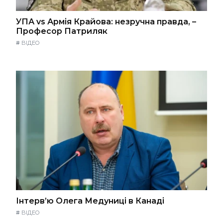
УПА vs Армія Крайова: незручна правда, –
Професор Патриляк
#
ВІДЕО
Інтерв’ю Олега Медуниці в Канаді
#
ВІДЕО