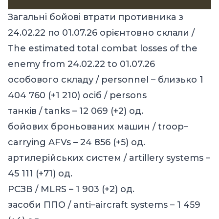
Загальні бойові втрати противника з
24.02.22 по 01.07.26 орієнтовно склали /
The estimated total combat losses of the
enemy from 24.02.22 to 01.07.26
особового складу / personnel – близько 1
404 760 (+1 210) осіб / persons
танків / tanks – 12 069 (+2) од.
бойових броньованих машин / troop–
carrying AFVs – 24 856 (+5) од.
артилерійських систем / artillery systems –
45 111 (+71) од.
РСЗВ / MLRS – 1 903 (+2) од.
засоби ППО / anti–aircraft systems – 1 459