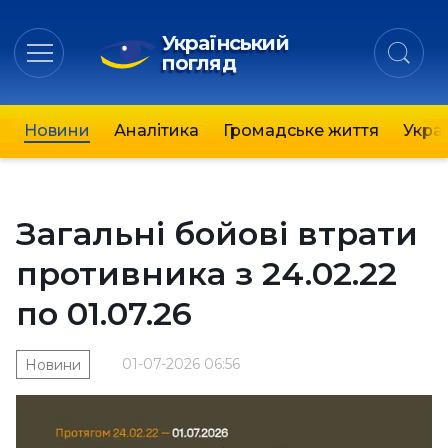
Український
погляд
Новини
Аналітика
Громадське життя
Украї
Загальні бойові втрати
противника з 24.02.22
по 01.07.26
01-07-2026 06:56
Новини