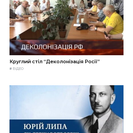
Круглий стіл “Деколонізація Росії”
#
ВІДЕО