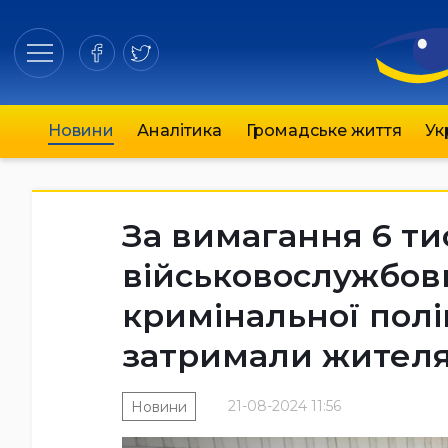
Новини
Аналітика
Громадське життя
Ук
За вимагання 6 тис
військовослужбов
кримінальної полі
затримали жителя
21-08-2024 11:56
Новини