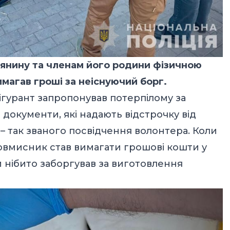
янину та членам його родини фізичною
магав гроші за неіснуючий борг.
гурант запропонував потерпілому за
документи, які надають відстрочку від
– так званого посвідчення волонтера. Коли
ловмисник став вимагати грошові кошти у
лий нібито заборгував за виготовлення