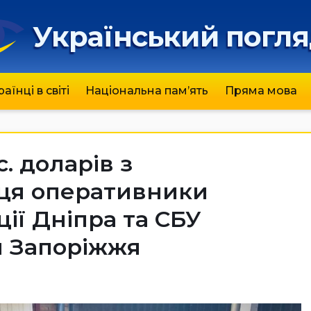
Український погл
раїнці в світі
Національна пам’ять
Пряма мова
. доларів з
ця оперативники
ції Дніпра та СБУ
 Запоріжжя