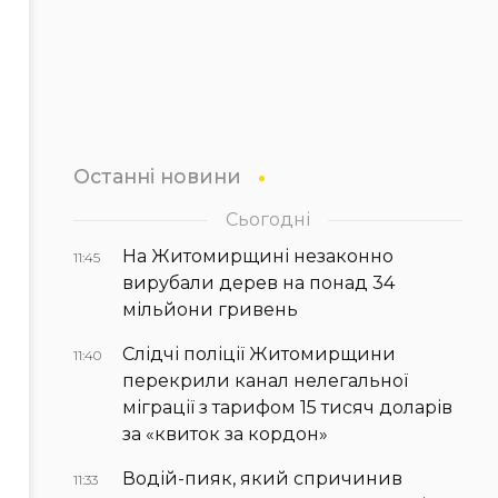
Останні новини
Сьогодні
На Житомирщині незаконно
11:45
вирубали дерев на понад 34
мільйони гривень
Слідчі поліції Житомирщини
11:40
перекрили канал нелегальної
міграції з тарифом 15 тисяч доларів
за «квиток за кордон»
Водій-пияк, який спричинив
11:33