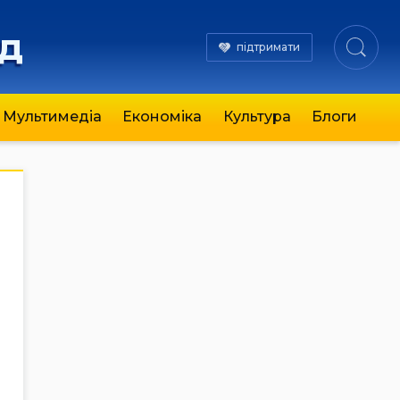
яд
підтримати
Мультимедіа
Економіка
Культура
Блоги