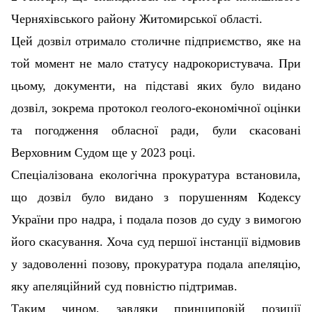
Черняхівського району Житомирської області.
Цей дозвіл отримало столичне підприємство, яке на
той момент не мало статусу надрокористувача. При
цьому, документи, на підставі яких було видано
дозвіл, зокрема протокол геолого-економічної оцінки
та погодження обласної ради, були скасовані
Верховним Судом ще у 2023 році.
Спеціалізована екологічна прокуратура встановила,
що дозвіл було видано з порушенням Кодексу
України про надра, і подала позов до суду з вимогою
його скасування. Хоча суд першої інстанції відмовив
у задоволенні позову, прокуратура подала апеляцію,
яку апеляційний суд повністю підтримав.
Таким чином, завдяки принциповій позиції