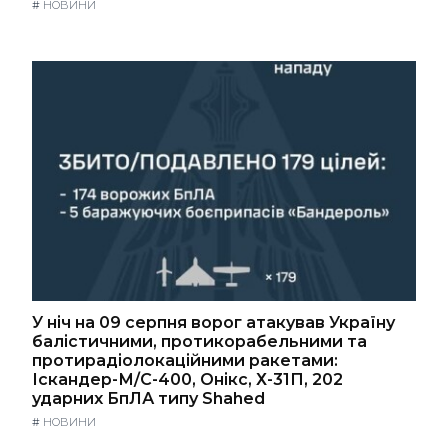
#
НОВИНИ
У ніч на 09 серпня ворог атакував Україну
балістичними, протикорабельними та
протирадіолокаційними ракетами:
Іскандер-М/С-400, Онікс, Х-31П, 202
ударних БпЛА типу Shahed
#
НОВИНИ