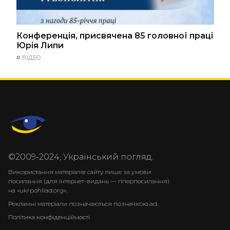
Конференція, присвячена 85 головної праці
Юрія Липи
#
ВІДЕО
©2009-2024, Український погляд.
Використання матеріалів сайту лише за умови
посилання (для інтернет-видань — гіперпосилання)
на «ukrpohliad.org».
Рекламні матеріали позначаються позначкою ad.
Політика конфіденційності