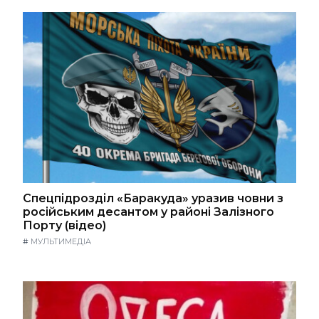
Спецпідрозділ «Баракуда» уразив човни з
російським десантом у районі Залізного
Порту (відео)
#
МУЛЬТИМЕДІА