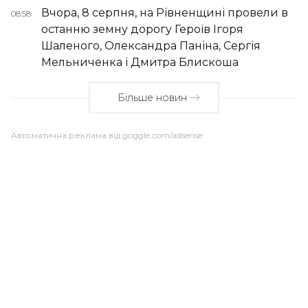
Вчора, 8 серпня, на Рівненщині провели в
08:58
останню земну дорогу Героїв Ігоря
Шаленого, Олександра Паніна, Сергія
Мельниченка і Дмитра Блискоша
Більше новин
Автоматична реклама від goggle.com/adsense: