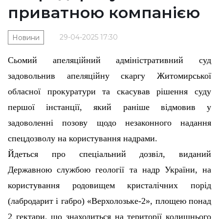
приватною компанією
29-04-2025 17:30
Новини
Сьомий апеляційний адміністративний суд
задовольнив апеляційну скаргу Житомирської
обласної прокуратури та скасував рішення суду
першої інстанції, який раніше відмовив у
задоволенні позову щодо незаконного надання
спецдозволу на користування надрами.
Йдеться про спеціальний дозвіл, виданий
Державною службою геології та надр України, на
користування родовищем кристалічних порід
(лабродарит і габро) «Верхолозьке-2», площею понад
2 гектари, що знаходиться на території колишнього