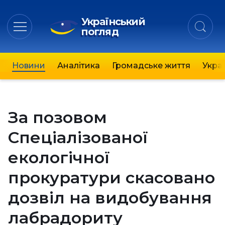
Український
погляд
Новини
Аналітика
Громадське життя
Украї
За позовом
Спеціалізованої
екологічної
прокуратури скасовано
дозвіл на видобування
лабрадориту