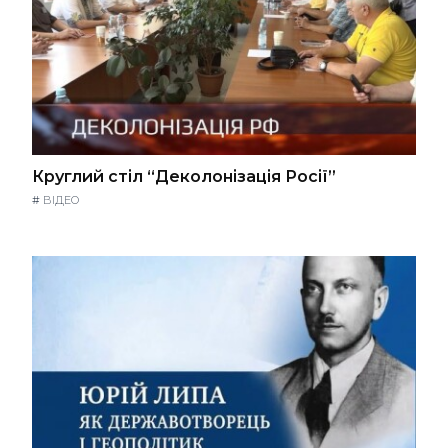
Круглий стіл “Деколонізація Росії”
#
ВІДЕО