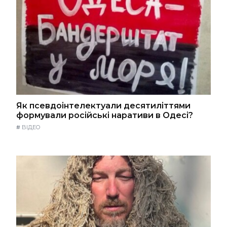
Як псевдоінтелектуали десятиліттями
формували російські наративи в Одесі?
#
ВІДЕО