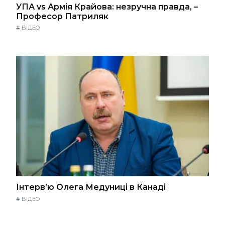
УПА vs Армія Крайова: незручна правда, –
Професор Патриляк
#
ВІДЕО
Інтерв’ю Олега Медуниці в Канаді
#
ВІДЕО