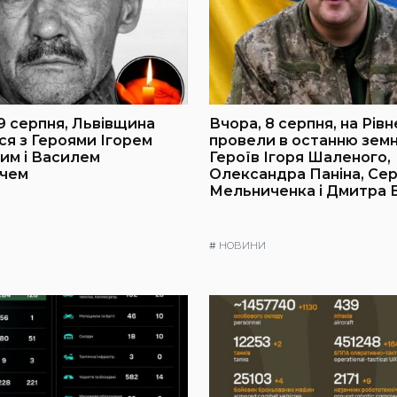
 9 серпня, Львівщина
Вчора, 8 серпня, на Рів
я з Героями Ігорем
провели в останню земн
им і Василем
Героїв Ігоря Шаленого,
ичем
Олександра Паніна, Сер
Мельниченка і Дмитра
#
НОВИНИ