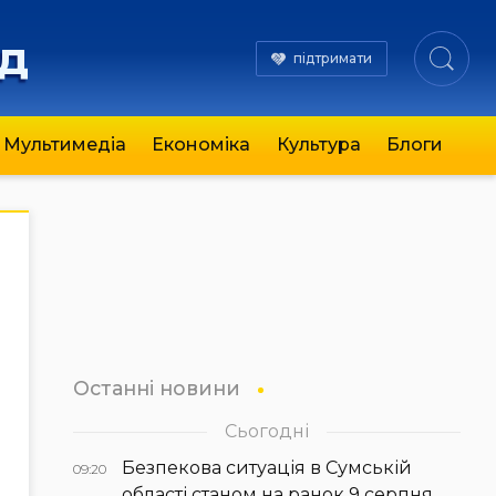
яд
підтримати
Мультимедіа
Економіка
Культура
Блоги
Останні новини
Сьогодні
Безпекова ситуація в Сумській
09:20
області станом на ранок 9 серпня