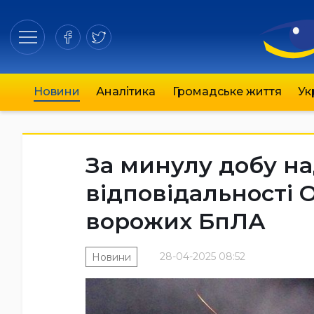
Новини
Аналітика
Громадське життя
Ук
За минулу добу н
відповідальності О
ворожих БпЛА
28-04-2025 08:52
Новини