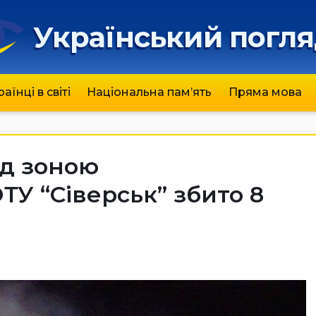
Український погл
раїнці в світі
Національна пам’ять
Пряма мова
ад зоною
ТУ “Сіверськ” збито 8