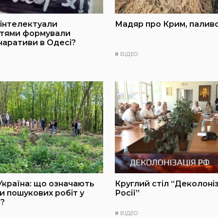
інтелектуали
Мадяр про Крим, паливо
ттями формували
 наративи в Одесі?
#
ВІДЕО
Україна: що означають
Круглий стіл “Деколоні
и пошукових робіт у
Росії”
?
#
ВІДЕО