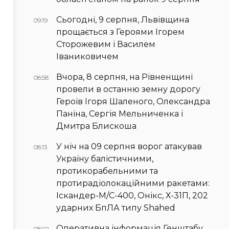
Сьогодні, 9 серпня, Львівщина
09:19
прощається з Героями Ігорем
Сторожевим і Василем
Іваниковичем
Вчора, 8 серпня, на Рівненщині
08:58
провели в останню земну дорогу
Героїв Ігоря Шаленого, Олександра
Паніна, Сергія Мельниченка і
Дмитра Блискоша
У ніч на 09 серпня ворог атакував
08:13
Україну балістичними,
протикорабельними та
протирадіолокаційними ракетами:
Іскандер-М/С-400, Онікс, Х-31П, 202
ударних БпЛА типу Shahed
Оперативна інформація Генштабу
08:02