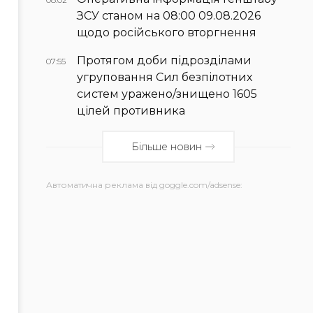
ЗСУ станом на 08:00 09.08.2026
щодо російського вторгнення
Протягом доби підрозділами
07:55
угруповання Сил безпілотних
систем уражено/знищено 1605
цілей противника
Більше новин
Автоматична реклама від goggle.com/adsense: