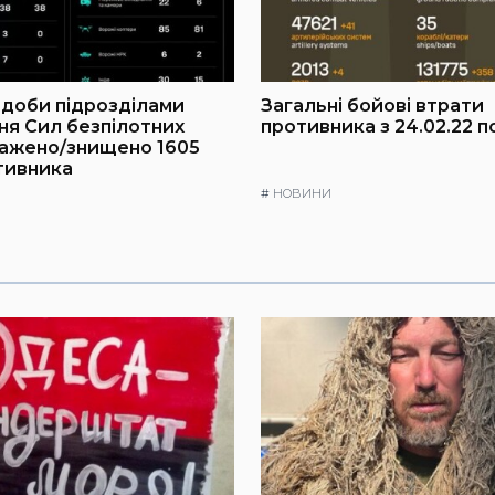
доби підрозділами
Загальні бойові втрати
ня Сил безпілотних
противника з 24.02.22 п
ражено/знищено 1605
тивника
#
НОВИНИ