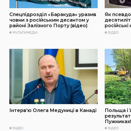
Спецпідрозділ «Баракуда» уразив
Як псевдо
човни з російським десантом у
десятилі
районі Залізного Порту (відео)
російські
#
МУЛЬТИМЕДІА
#
ВІДЕО
Інтерв’ю Олега Медуниці в Канаді
Польща і 
результат
Пужниках!
#
ВІДЕО
#
ВІДЕО