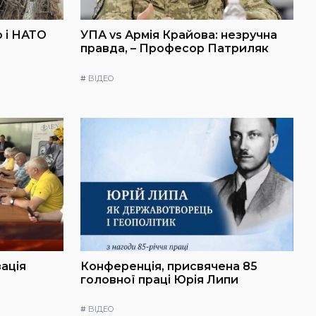
 і НАТО
УПА vs Армія Крайова: незручна
правда, – Професор Патриляк
#
ВІДЕО
зація
Конференція, присвячена 85
головної праці Юрія Липи
#
ВІДЕО