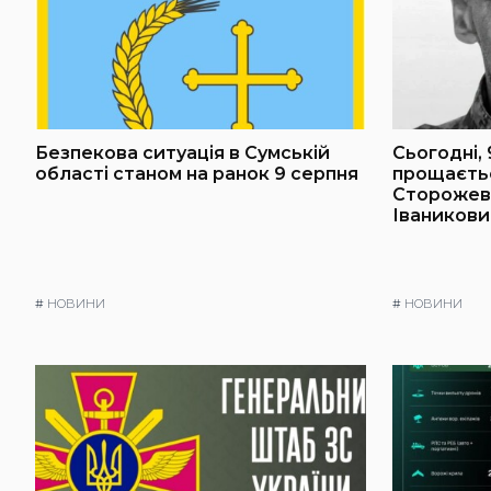
Безпекова ситуація в Сумській
Сьогодні,
області станом на ранок 9 серпня
прощаєтьс
Сторожев
Іваников
#
НОВИНИ
#
НОВИНИ