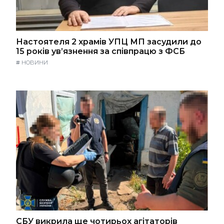
Настоятеля 2 храмів УПЦ МП засудили до
15 років ув’язнення за співпрацю з ФСБ
#
НОВИНИ
СБУ викрила ще чотирьох агітаторів