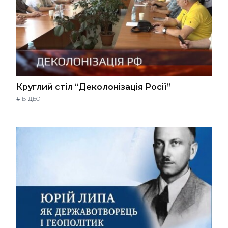
Круглий стіл “Деколонізація Росії”
#
ВІДЕО