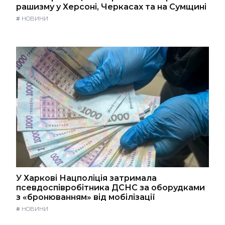
рашизму у Херсоні, Черкасах та на Сумщині
#
НОВИНИ
У Харкові Нацполіція затримала
псевдоспівробітника ДСНС за оборудками
з «бронюванням» від мобілізації
#
НОВИНИ