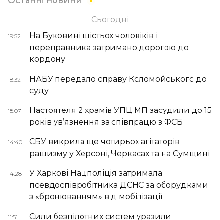
Останні новини
Сьогодні
На Буковині шістьох чоловіків і
19:52
переправника затримано дорогою до
кордону
НАБУ передало справу Коломойського до
18:32
суду
Настоятеля 2 храмів УПЦ МП засудили до 15
18:07
років ув’язнення за співпрацю з ФСБ
СБУ викрила ще чотирьох агітаторів
14:40
рашизму у Херсоні, Черкасах та на Сумщині
У Харкові Нацполіція затримала
14:28
псевдоспівробітника ДСНС за оборудками
з «бронюванням» від мобілізації
Сили безпілотних систем уразили
11:51