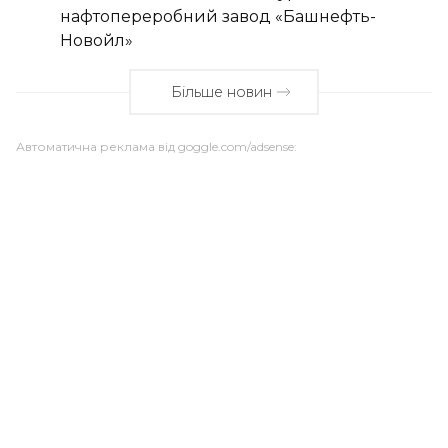
нафтопереробний завод «Башнефть-
Новойл»
Більше новин
Автоматична реклама від goggle.com/adsense: