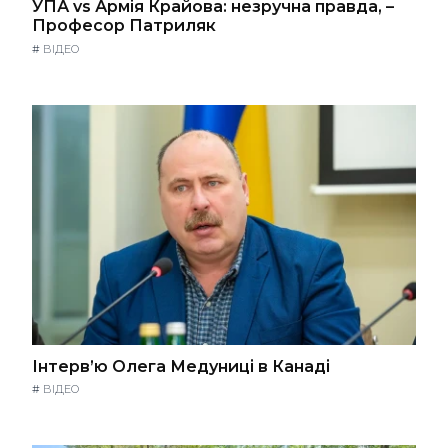
УПА vs Армія Крайова: незручна правда, –
Професор Патриляк
#
ВІДЕО
Інтерв’ю Олега Медуниці в Канаді
#
ВІДЕО