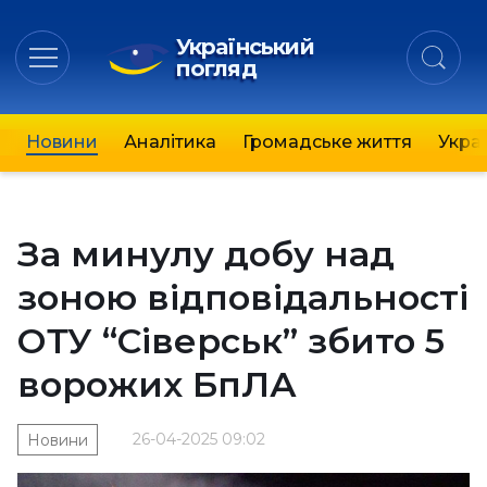
Український
погляд
Новини
Аналітика
Громадське життя
Украї
За минулу добу над
зоною відповідальності
ОТУ “Сіверськ” збито 5
ворожих БпЛА
26-04-2025 09:02
Новини