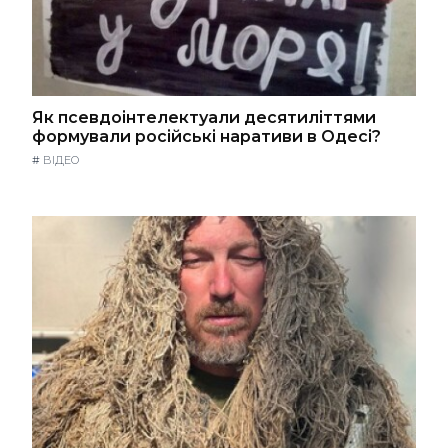
Як псевдоінтелектуали десятиліттями
формували російські наративи в Одесі?
#
ВІДЕО