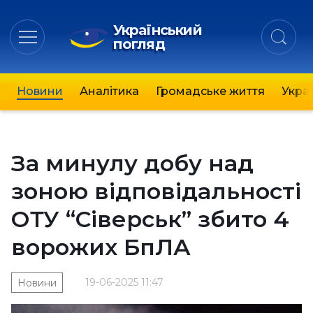
Український
погляд
Новини
Аналітика
Громадське життя
Украї
За минулу добу над
зоною відповідальності
ОТУ “Сіверськ” збито 4
ворожих БпЛА
19-06-2025 11:47
Новини