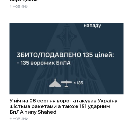
#
НОВИНИ
У ніч на 08 серпня ворог атакував Україну
шістьма ракетами а також 151 ударним
БпЛА типу Shahed
#
НОВИНИ