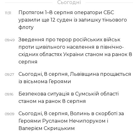
Сьогодні
Протягом 1–8 серпня оператори СБС
11:31
уразили ще 12 суден із залишку тіньового
флоту
Зведення про терор російських військ
09:49
проти цивільного населення в північно-
східних областях України станом на ранок 8
серпня
Сьогодні, 8 серпня, Львівщина прощається
09:27
із вісьмома Героями
Безпекова ситуація в Сумській області
09:16
станом на ранок 8 серпня
Сьогодні, 8 серпня, Волинь в скорботі за
09:09
Героями Русланом Нечипоруком і
Валерієм Скрицьким