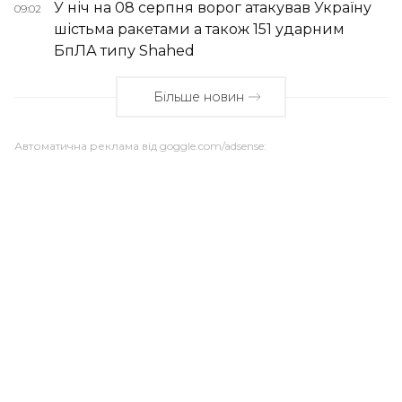
У ніч на 08 серпня ворог атакував Україну
09:02
шістьма ракетами а також 151 ударним
БпЛА типу Shahed
Більше новин
Автоматична реклама від goggle.com/adsense: