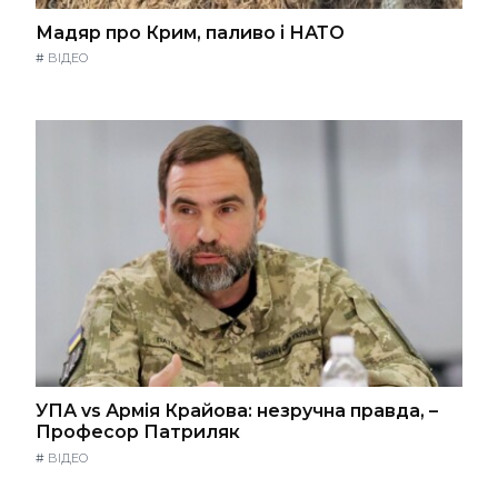
Мадяр про Крим, паливо і НАТО
#
ВІДЕО
УПА vs Армія Крайова: незручна правда, –
Професор Патриляк
#
ВІДЕО