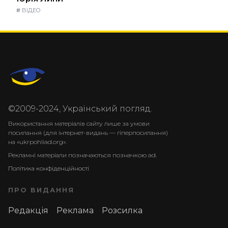
#
ВІДЕО
©2009-2024, Український погляд.
Використання матеріалів сайту лише за умови
посилання (для інтернет-видань — гіперпосилання)
на «ukrpohliad.org».
Рекламні матеріали позначаються позначкою ad.
Політика конфіденційності
ПРО ВИДАННЯ
Редакція
Реклама
Розсилка