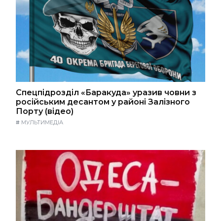
Спецпідрозділ «Баракуда» уразив човни з
російським десантом у районі Залізного
Порту (відео)
#
МУЛЬТИМЕДІА