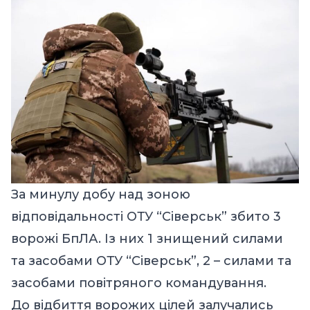
За минулу добу над зоною
відповідальності ОТУ “Сіверськ” збито 3
ворожі БпЛА. Із них 1 знищений силами
та засобами ОТУ “Сіверськ”, 2 – силами та
засобами повітряного командування.
До відбиття ворожих цілей залучались