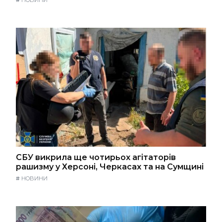
#
НОВИНИ
СБУ викрила ще чотирьох агітаторів
рашизму у Херсоні, Черкасах та на Сумщині
#
НОВИНИ