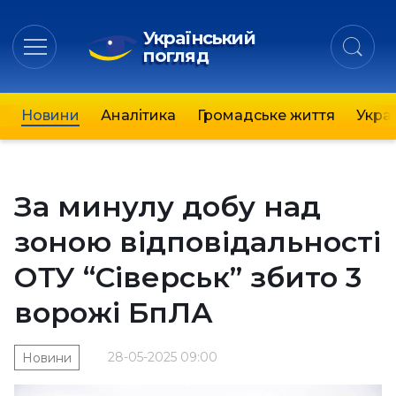
Український
погляд
Новини
Аналітика
Громадське життя
Украї
За минулу добу над
зоною відповідальності
ОТУ “Сіверськ” збито 3
ворожі БпЛА
28-05-2025 09:00
Новини