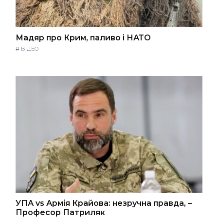
Мадяр про Крим, паливо і НАТО
#
ВІДЕО
УПА vs Армія Крайова: незручна правда, –
Професор Патриляк