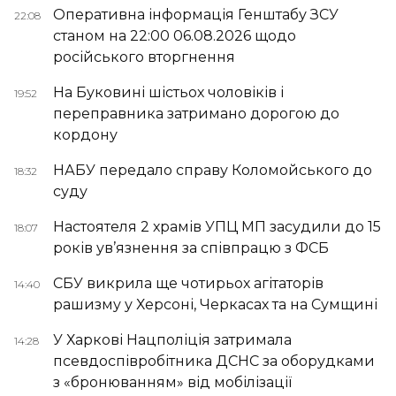
Оперативна інформація Генштабу ЗСУ
22:08
станом на 22:00 06.08.2026 щодо
російського вторгнення
На Буковині шістьох чоловіків і
19:52
переправника затримано дорогою до
кордону
НАБУ передало справу Коломойського до
18:32
суду
Настоятеля 2 храмів УПЦ МП засудили до 15
18:07
років ув’язнення за співпрацю з ФСБ
СБУ викрила ще чотирьох агітаторів
14:40
рашизму у Херсоні, Черкасах та на Сумщині
У Харкові Нацполіція затримала
14:28
псевдоспівробітника ДСНС за оборудками
з «бронюванням» від мобілізації