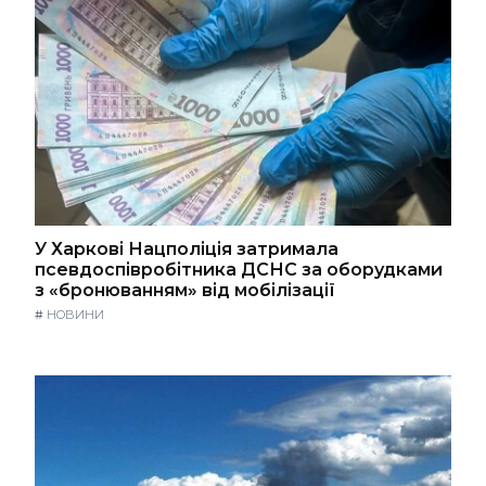
У Харкові Нацполіція затримала
псевдоспівробітника ДСНС за оборудками
з «бронюванням» від мобілізації
#
НОВИНИ