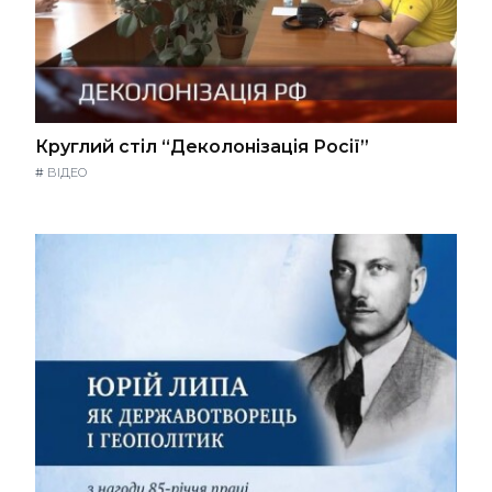
Круглий стіл “Деколонізація Росії”
#
ВІДЕО