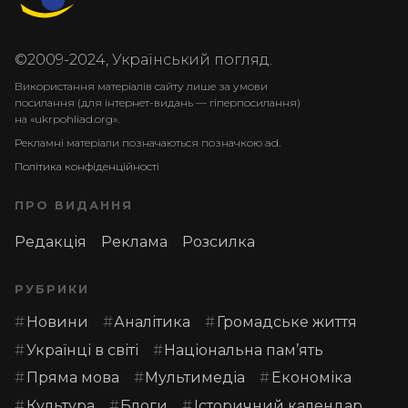
©2009-2024, Український погляд.
Використання матеріалів сайту лише за умови
посилання (для інтернет-видань — гіперпосилання)
на «ukrpohliad.org».
Рекламні матеріали позначаються позначкою ad.
Політика конфіденційності
ПРО ВИДАННЯ
Редакція
Реклама
Розсилка
РУБРИКИ
Новини
Аналітика
Громадське життя
Українці в світі
Національна пам’ять
Пряма мова
Мультимедіа
Економіка
Культура
Блоги
Історичний календар