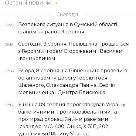
Останні новини
Сьогодні
Безпекова ситуація в Сумській області
09:20
станом на ранок 9 серпня
Сьогодні, 9 серпня, Львівщина прощається
09:19
з Героями Ігорем Сторожевим і Василем
Іваниковичем
Вчора, 8 серпня, на Рівненщині провели в
08:58
останню земну дорогу Героїв Ігоря
Шаленого, Олександра Паніна, Сергія
Мельниченка і Дмитра Блискоша
У ніч на 09 серпня ворог атакував Україну
08:13
балістичними, протикорабельними та
протирадіолокаційними ракетами:
Іскандер-М/С-400, Онікс, Х-31П, 202
ударних БпЛА типу Shahed