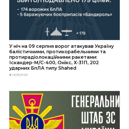
У ніч на 09 серпня ворог атакував Україну
балістичними, протикорабельними та
протирадіолокаційними ракетами:
Іскандер-М/С-400, Онікс, Х-31П, 202
ударних БпЛА типу Shahed
#
НОВИНИ