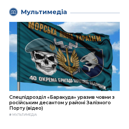
Мультимедіа
Спецпідрозділ «Баракуда» уразив човни з
російським десантом у районі Залізного
Порту (відео)
#
МУЛЬТИМЕДІА