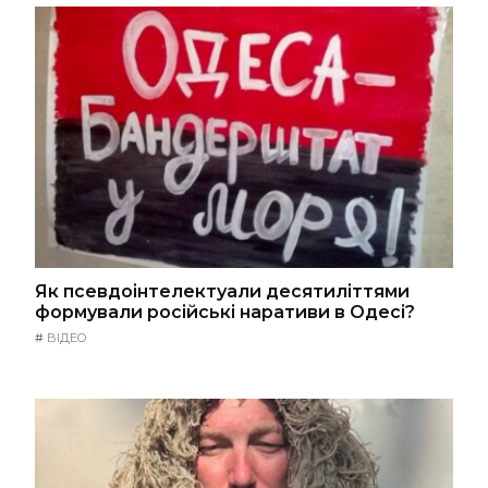
Як псевдоінтелектуали десятиліттями
формували російські наративи в Одесі?
#
ВІДЕО