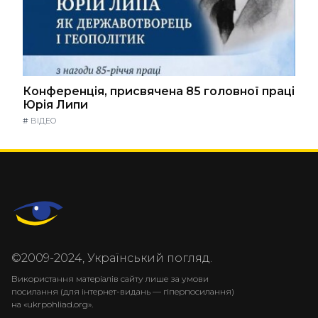
Конференція, присвячена 85 головної праці
Юрія Липи
#
ВІДЕО
©2009-2024, Український погляд.
Використання матеріалів сайту лише за умови
посилання (для інтернет-видань — гіперпосилання)
на «ukrpohliad.org».