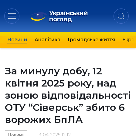
Український
погляд
Новини
Аналітика
Громадське життя
Украї
За минулу добу, 12
квітня 2025 року, над
зоною відповідальності
ОТУ “Сіверськ” збито 6
ворожих БпЛА
13-04-2025 12:12
Новини