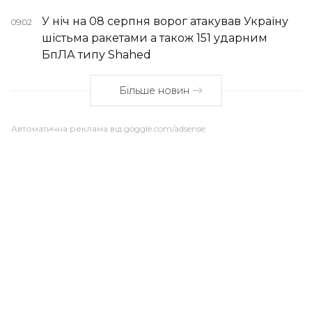
У ніч на 08 серпня ворог атакував Україну
09:02
шістьма ракетами а також 151 ударним
БпЛА типу Shahed
Більше новин
Автоматична реклама від goggle.com/adsense: