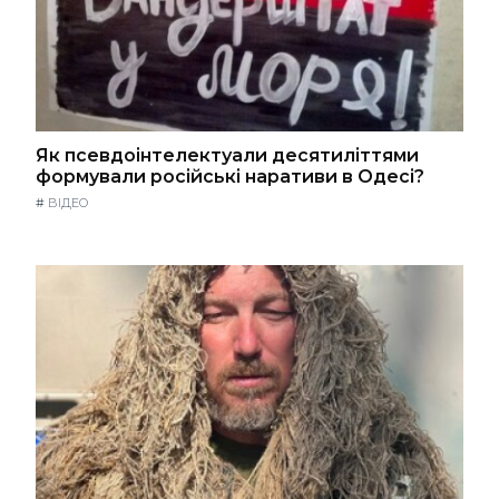
Як псевдоінтелектуали десятиліттями
формували російські наративи в Одесі?
#
ВІДЕО