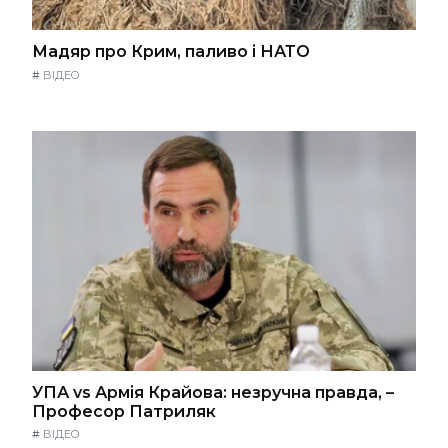
Мадяр про Крим, паливо і НАТО
#
ВІДЕО
УПА vs Армія Крайова: незручна правда, –
Професор Патриляк
#
ВІДЕО