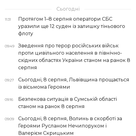
Сьогодні
Протягом 1–8 серпня оператори СБС
11:31
уразили ще 12 суден із залишку тіньового
флоту
Зведення про терор російських військ
09:49
проти цивільного населення в північно-
східних областях України станом на ранок 8
серпня
Сьогодні, 8 серпня, Львівщина прощається
09:27
із вісьмома Героями
Безпекова ситуація в Сумській області
09:16
станом на ранок 8 серпня
Сьогодні, 8 серпня, Волинь в скорботі за
09:09
Героями Русланом Нечипоруком і
Валерієм Скрицьким