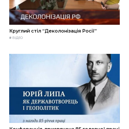
Круглий стіл “Деколонізація Росії”
#
ВІДЕО