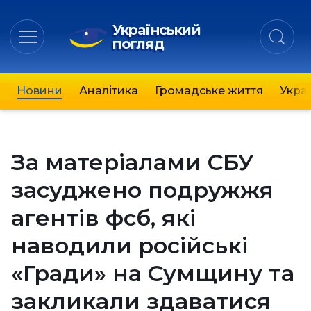
Український
погляд
Новини
Аналітика
Громадське життя
Украї
За матеріалами СБУ
засуджено подружжя
агентів фсб, які
наводили російські
«Гради» на Сумщину та
закликали здаватися