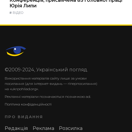
Конференція, присвячена 85 головної праці
Юрія Липи
#
ВІДЕО
©2009-2024, Український погляд.
Використання матеріалів сайту лише за умови
посилання (для інтернет-видань — гіперпосилання)
на «ukrpohliad.org».
Рекламні матеріали позначаються позначкою ad.
Політика конфіденційності
ПРО ВИДАННЯ
Редакція
Реклама
Розсилка