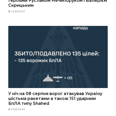
Героями Русланом Нечипоруком і Валерієм
Скрицьким
#
НОВИНИ
У ніч на 08 серпня ворог атакував Україну
шістьма ракетами а також 151 ударним
БпЛА типу Shahed
#
НОВИНИ