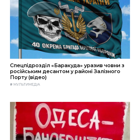
Спецпідрозділ «Баракуда» уразив човни з
російським десантом у районі Залізного
Порту (відео)
#
МУЛЬТИМЕДІА