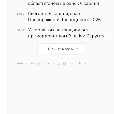
області станом на ранок 6 серпня
Сьогодні, 6 серпня, свято
10:06
Преображення Господнього 2026
У Чернівцях попрощалися з
09:54
прикордонником Віталієм Скругом
Більше новин
Автоматична реклама від goggle.com/adsense: