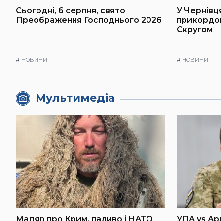
Сьогодні, 6 серпня, свято
У Чернівц
Преображення Господнього 2026
прикордон
Скругом
#
НОВИНИ
#
НОВИНИ
Мультимедіа
Мадяр про Крим, паливо і НАТО
УПА vs Ар