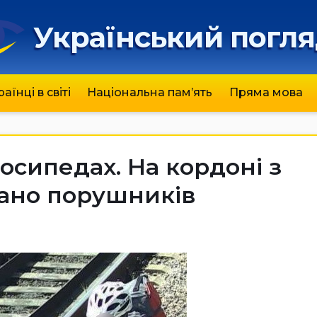
Український погл
раїнці в світі
Національна пам’ять
Пряма мова
осипедах. На кордоні з
ано порушників