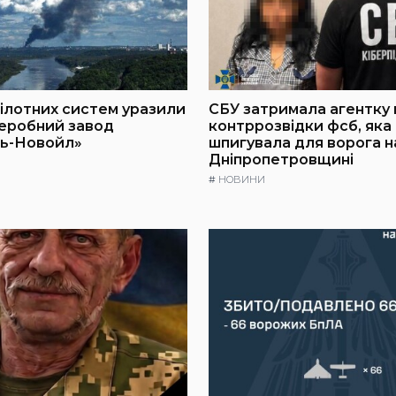
ілотних систем уразили
СБУ затримала агентку 
еробний завод
контррозвідки фсб, яка
ь-Новойл»
шпигувала для ворога н
Дніпропетровщині
#
НОВИНИ