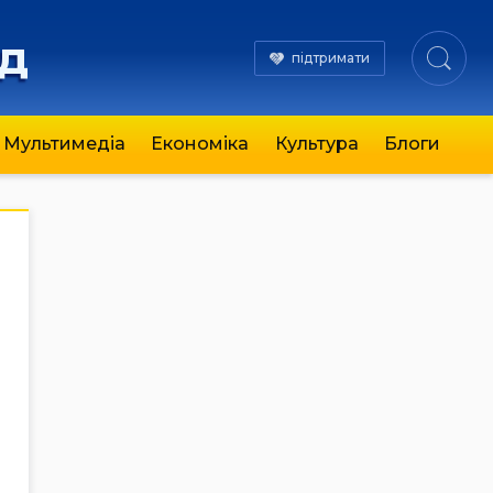
яд
підтримати
Мультимедіа
Економіка
Культура
Блоги