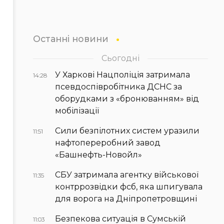
Останні новини
Сьогодні
У Харкові Нацполіція затримала
14:28
псевдоспівробітника ДСНС за
оборудками з «бронюванням» від
мобілізації
Сили безпілотних систем уразили
11:51
нафтопереробний завод
«Башнефть-Новойл»
СБУ затримала агентку військової
11:35
контррозвідки фсб, яка шпигувала
для ворога на Дніпропетровщині
Безпекова ситуація в Сумській
11:03