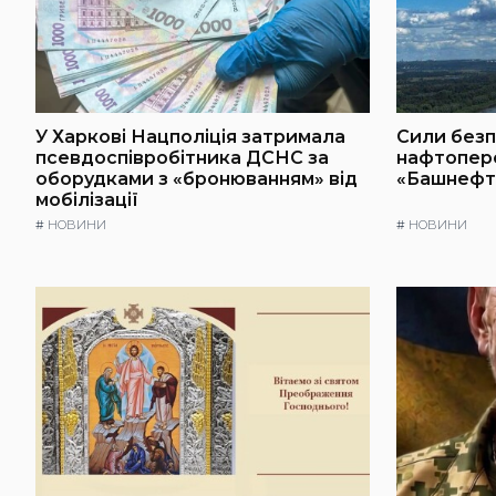
У Харкові Нацполіція затримала
Сили безп
псевдоспівробітника ДСНС за
нафтопер
оборудками з «бронюванням» від
«Башнефт
мобілізації
#
НОВИНИ
#
НОВИНИ