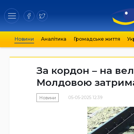
Новини
Аналітика
Громадське життя
Ук
За кордон – на вел
Молдовою затрим
05-05-2025 12:39
Новини