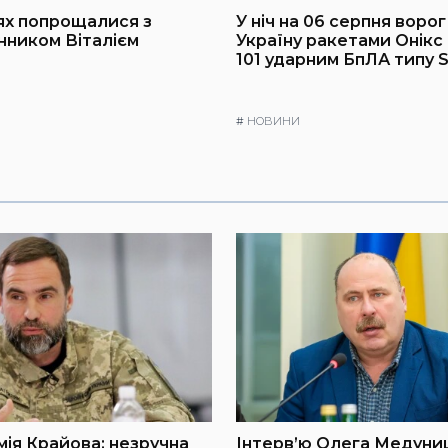
ях попрощалися з
У ніч на 06 серпня воро
ником Віталієм
Україну ракетами Онікс т
101 ударним БпЛА типу 
#
НОВИНИ
мія Крайова: незручна
Інтерв’ю Олега Медуниц