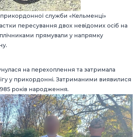
 прикордонної служби «Кельменці»
астки пересування двох невідомих осіб на
наплічниками прямували у напрямку
ну.
унулася на перехоплення та затримала
ігу у прикордонні. Затриманими виявилися
 1985 років народження.