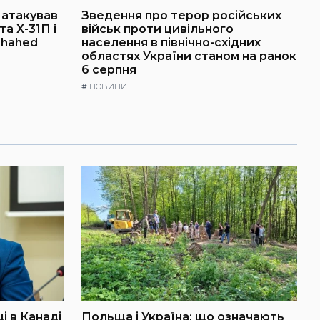
г атакував
Зведення про терор російських
а Х-31П і
військ проти цивільного
Shahed
населення в північно-східних
областях України станом на ранок
6 серпня
#
НОВИНИ
і в Канаді
Польща і Україна: що означають