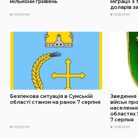
мільйони гривень
міграції з
доларів з
#
НОВИНИ
#
НОВИНИ
Безпекова ситуація в Сумській
Зведення 
області станом на ранок 7 серпня
військ пр
населення 
областях 
7 серпня
#
НОВИНИ
#
НОВИНИ