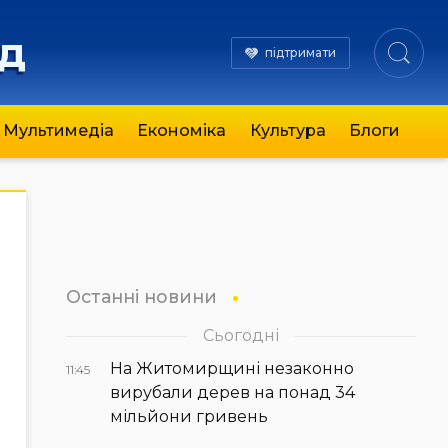
яд
підтримати
Мультимедіа
Економіка
Культура
Блоги
Останні новини
Сьогодні
На Житомирщині незаконно
11:45
вирубали дерев на понад 34
мільйони гривень