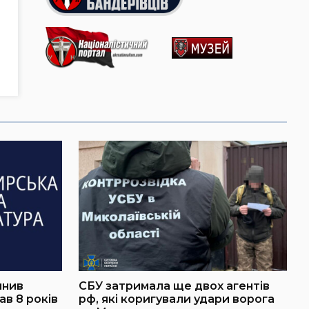
инив
СБУ затримала ще двох агентів
в 8 років
рф, які коригували удари ворога