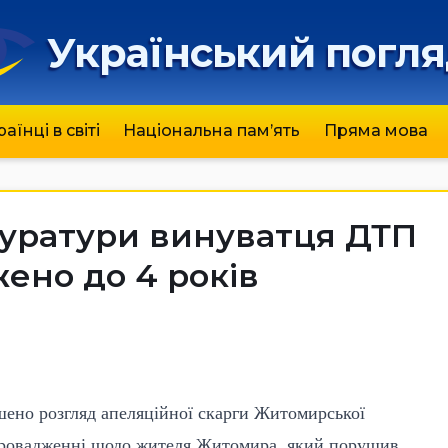
Український погл
раїнці в світі
Національна пам’ять
Пряма мова
куратури винуватця ДТП
ено до 4 років
ено розгляд апеляційної скарги Житомирської
провадженні щодо жителя Житомира, який порушив