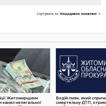
ліції Житомирщини
Водій-пияк, який сприч
 канал нелегальної
смертельну ДТП, отрима