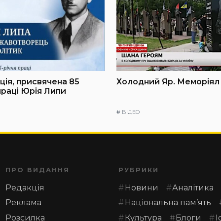
ія, присвячена 85
Холодний Яр. Меморіял
праці Юрія Липи
#
ВІДЕО
ПРО ВИДАННЯ
РУБРИКИ
Редакція
Новини
Аналітика
Реклама
Національна пам’ять
Розсилка
Культура
Блоги
І