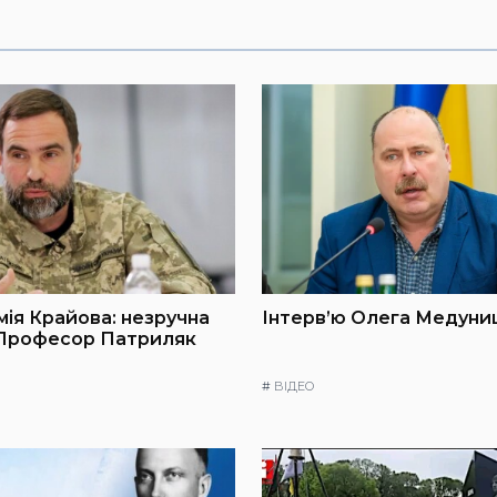
мія Крайова: незручна
Інтерв’ю Олега Медуниц
 Професор Патриляк
#
ВІДЕО