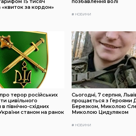
 тарифом 15 тисяч
позбавлення волі
а «квиток за кордон»
#
НОВИНИ
про терор російських
Сьогодні, 7 серпня, Льв
оти цивільного
прощається з Героями
в північно-східних
Березком, Миколою Слє
України станом на ранок
Миколою Цидуляком
#
НОВИНИ