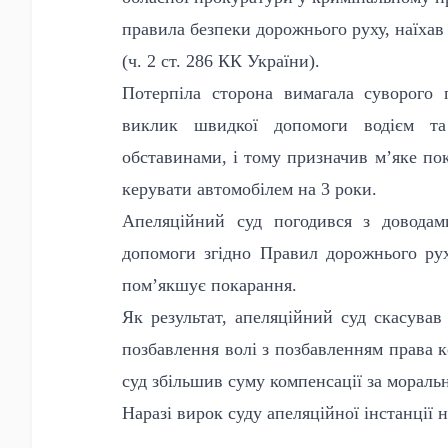
правила безпеки дорожнього руху, наїхав
(
ч. 2 ст. 286 КК України
).
Потерпіла сторона вимагала суворого 
виклик швидкої допомоги водієм та
обставинами, і тому призначив м’яке по
керувати автомобілем на 3 роки.
Апеляційний суд погодився з доводам
допомоги згідно Правил дорожнього рух
пом’якшує покарання.
Як результат, апеляційний суд скасував
позбавлення волі з позбавленням права к
суд збільшив суму компенсації за мораль
Наразі вирок суду апеляційної інстанції 