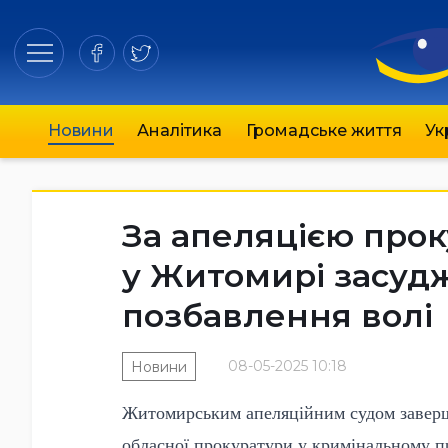
Новини
Аналітика
Громадське життя
Ук
За апеляцією про
у Житомирі засудж
позбавлення волі
08-05-2025 10:18
Новини
Житомирським апеляційним судом заверш
обласної прокуратури у кримінальному 