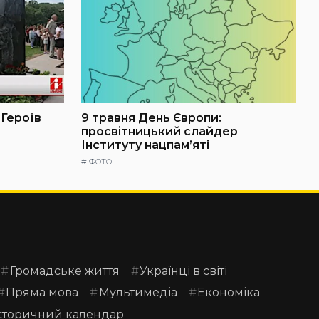
 Героїв
9 травня День Європи:
просвітницький слайдер
Інституту нацпам’яті
#
ФОТО
Громадське життя
Українці в світі
Пряма мова
Мультимедіа
Економіка
сторичний календар