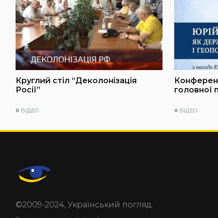
Круглий стіл “Деколонізація
Конференц
Росії”
головної 
#
ВІДЕО
#
ВІДЕО
©2009-2024, Український погляд.