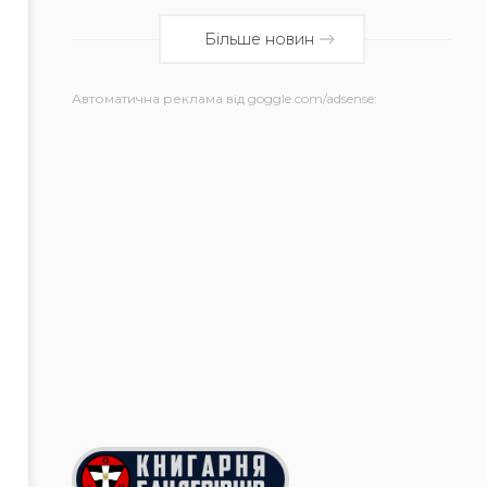
Більше новин
Автоматична реклама від goggle.com/adsense: