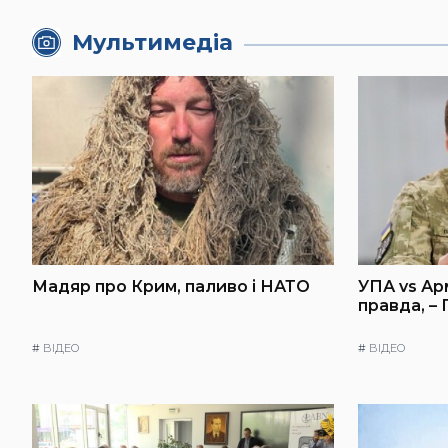
Мультимедіа
Мадяр про Крим, паливо і НАТО
УПА vs Ар
правда, –
#
ВІДЕО
#
ВІДЕО