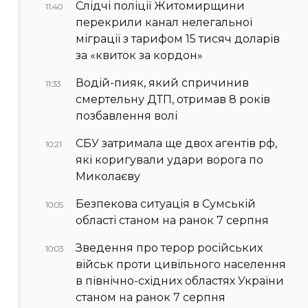
Слідчі поліції Житомирщини
11:40
перекрили канал нелегальної
міграції з тарифом 15 тисяч доларів
за «квиток за кордон»
Водій-пияк, який спричинив
11:33
смертельну ДТП, отримав 8 років
позбавлення волі
СБУ затримала ще двох агентів рф,
10:21
які коригували удари ворога по
Миколаєву
Безпекова ситуація в Сумській
10:05
області станом на ранок 7 серпня
Зведення про терор російських
10:03
військ проти цивільного населення
в північно-східних областях України
станом на ранок 7 серпня