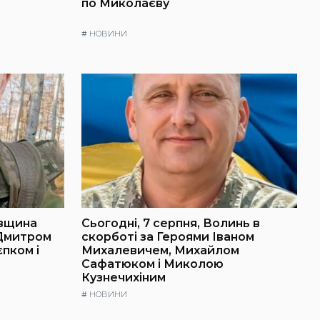
по Миколаєву
#
НОВИНИ
івщина
Сьогодні, 7 серпня, Волинь в
 Дмитром
скорботі за Героями Іваном
пком і
Михалевичем, Михайлом
Сафатюком і Миколою
Кузнечихіним
#
НОВИНИ