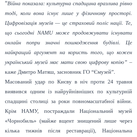
“
Війна показала: культурна спадщина вразлива рівно
тоді, коли вона існує лише у фізичному просторі.
Цифровізація музеїв — це страховий поліс нації. Те,
що сьогодні
NAMU
може продовжувати існувати
онлайн попри значні пошкодження будівлі. Це
найкращий аргумент на користь того, що кожен
український музей має мати свою цифрову копію”
–
каже Дмитро Матяш, засновник ГО “Ємузей”.
Масований удар по Києву в ніч проти 24 травня
виявився одним із найруйнівніших по культурній
спадщині столиці за роки повномасштабної війни.
Крім НАМУ, постраждали Національний музей
«Чорнобиль» (майже вщент знищений лише через
кілька тижнів після реставрації), Національна