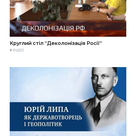
Круглий стіл “Деколонізація Росії”
#
ВІДЕО