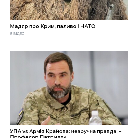
Мадяр про Крим, паливо і НАТО
#
ВІДЕО
УПА vs Армія Крайова: незручна правда, –
Професор Патриляк