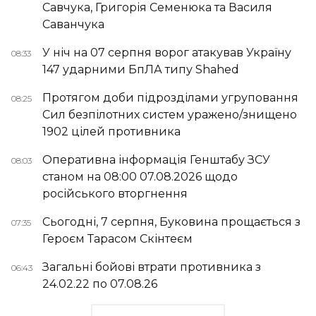
Савчука, Григорія Семенюка та Василя
Саванчука
У ніч на 07 серпня ворог атакував Україну
08:33
147 ударними БпЛА типу Shahed
Протягом доби підрозділами угруповання
08:25
Сил безпілотних систем уражено/знищено
1902 цілей противника
Оперативна інформація Генштабу ЗСУ
08:03
станом на 08:00 07.08.2026 щодо
російського вторгнення
Сьогодні, 7 серпня, Буковина прощається з
07:35
Героєм Тарасом Скінтеєм
Загальні бойові втрати противника з
06:43
24.02.22 по 07.08.26