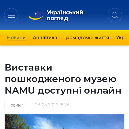
Український
погляд
Новини
Аналітика
Громадське життя
Украї
Виставки
пошкодженого музею
NAMU доступні онлайн
28-05-2026 18:24
Новини