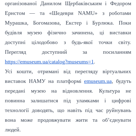
організованої Данилом Щербаківським і Федором
Ернстом — та «Шедеври NAMU» з роботами
Мурашка, Богомазова, Екстер і Бурлюка. Поки
будівля музею фізично зачинена, ці виставки
доступні цілодобово з будь-якої точки світу.
Перегляд доступний за посиланням
https://emuseum.ua/catalog?museums=1
.
Усі кошти, отримані від перегляду віртуальних
виставок НАМУ на платформі
emuseum.ua
, будуть
передані музею на відновлення. Культура не
повинна залишатися під уламками і цифрові
технології доводять, що навіть під час руйнувань
вона може продовжувати жити та об’єднувати
людей.