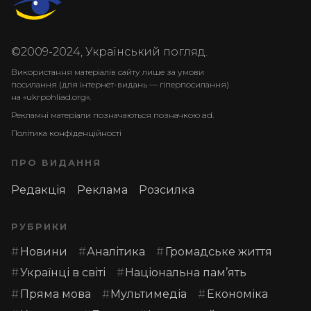
©2009-2024, Український погляд.
Використання матеріалів сайту лише за умови
посилання (для інтернет-видань — гіперпосилання)
на «ukrpohliad.org».
Рекламні матеріали позначаються позначкою ad.
Політика конфіденційності
ПРО ВИДАННЯ
Редакція
Реклама
Розсилка
РУБРИКИ
Новини
Аналітика
Громадське життя
Українці в світі
Національна пам’ять
Пряма мова
Мультимедіа
Економіка