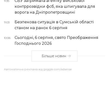
СБУ затримала агентку військової
11:35
контррозвідки фсб, яка шпигувала для
ворога на Дніпропетровщині
Безпекова ситуація в Сумській області
11:03
станом на ранок 6 серпня
Сьогодні, 6 серпня, свято Преображення
10:06
Господнього 2026
Більше новин
Автоматична реклама від goggle.com/adsense: