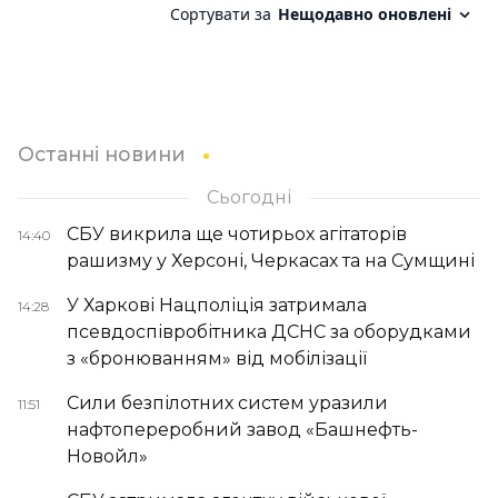
Останні новини
Сьогодні
СБУ викрила ще чотирьох агітаторів
14:40
рашизму у Херсоні, Черкасах та на Сумщині
У Харкові Нацполіція затримала
14:28
псевдоспівробітника ДСНС за оборудками
з «бронюванням» від мобілізації
Сили безпілотних систем уразили
11:51
нафтопереробний завод «Башнефть-
Новойл»