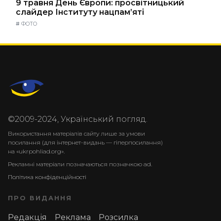
9 травня День Європи: просвітницький
слайдер Інституту нацпам’яті
#
ФОТО
©2009-2024, Український погляд.
Використання матеріалів сайту лише за умови
посилання (для інтернет-видань — гіперпосилання)
на «ukrpohliad.org».
Рекламні матеріали позначаються позначкою ad.
Політика конфіденційності
ПРО ВИДАННЯ
Редакція
Реклама
Розсилка