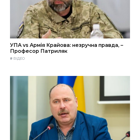
УПА vs Армія Крайова: незручна правда, –
Професор Патриляк
#
ВІДЕО