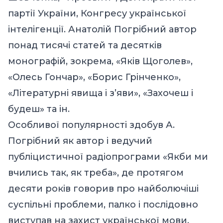
партії України, Конгресу української
інтелігенції. Анатолій Погрібний автор
понад тисячі статей та десятків
монографій, зокрема, «Яків Щоголев»,
«Олесь Гончар», «Борис Грінченко»,
«Літературні явища і з’яви», «Захочеш і
будеш» та ін.
Особливої популярності здобув А.
Погрібний як автор і ведучий
публіцистичної радіопрограми «Якби ми
вчились так, як треба», де протягом
десяти років говорив про найболючіші
суспільні проблеми, палко і послідовно
виступав на захист української мови.