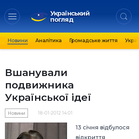
Український
погляд
Новини
Аналітика
Громадське життя
Украї
Вшанували
подвижника
Української ідеї
18-01-2012 14:01
Новини
13 січня відбулося
відкриття