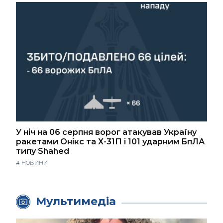
У ніч на 06 серпня ворог атакував Україну
ракетами Онікс та Х-31П і 101 ударним БпЛА
типу Shahed
#
НОВИНИ
Мультимедіа