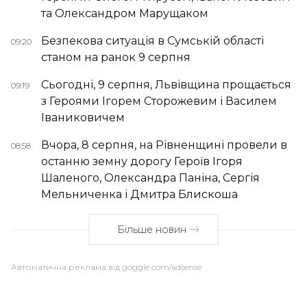
та Олександром Марущаком
Безпекова ситуація в Сумській області
09:20
станом на ранок 9 серпня
Сьогодні, 9 серпня, Львівщина прощається
09:19
з Героями Ігорем Сторожевим і Василем
Іваниковичем
Вчора, 8 серпня, на Рівненщині провели в
08:58
останню земну дорогу Героїв Ігоря
Шаленого, Олександра Паніна, Сергія
Мельниченка і Дмитра Блискоша
Більше новин
Автоматична реклама від goggle.com/adsense: