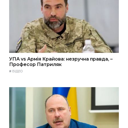
УПА vs Армія Крайова: незручна правда, –
Професор Патриляк
#
ВІДЕО