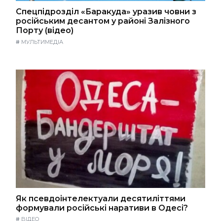
Спецпідрозділ «Баракуда» уразив човни з
російським десантом у районі Залізного
Порту (відео)
#
МУЛЬТИМЕДІА
Як псевдоінтелектуали десятиліттями
формували російські наративи в Одесі?
#
ВІДЕО