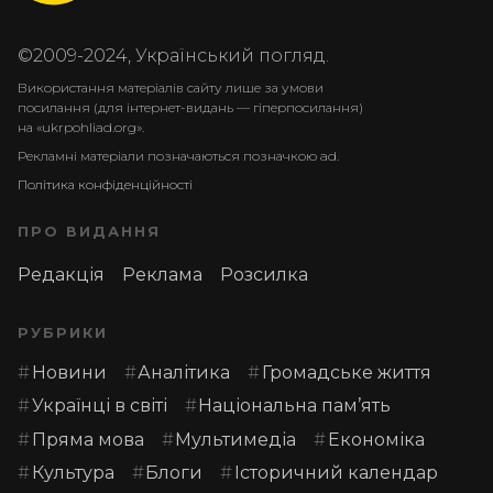
©2009-2024, Український погляд.
Використання матеріалів сайту лише за умови
посилання (для інтернет-видань — гіперпосилання)
на «ukrpohliad.org».
Рекламні матеріали позначаються позначкою ad.
Політика конфіденційності
ПРО ВИДАННЯ
Редакція
Реклама
Розсилка
РУБРИКИ
Новини
Аналітика
Громадське життя
Українці в світі
Національна пам’ять
Пряма мова
Мультимедіа
Економіка
Культура
Блоги
Історичний календар