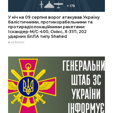
У ніч на 09 серпня ворог атакував Україну
балістичними, протикорабельними та
протирадіолокаційними ракетами:
Іскандер-М/С-400, Онікс, Х-31П, 202
ударних БпЛА типу Shahed
#
НОВИНИ