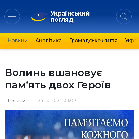
Український
погляд
Новини
Аналітика
Громадське життя
Украї
Волинь вшановує
пам’ять двох Героїв
24-10-2024 09:09
Новини