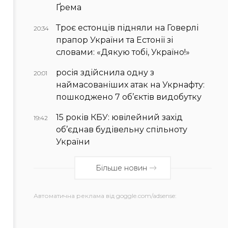
Ґрема
Троє естонців підняли на Говерлі
20:34
прапор України та Естонії зі
словами: «Дякую тобі, Україно!»
росія здійснила одну з
20:01
наймасованіших атак на Укрнафту:
пошкоджено 7 об’єктів видобутку
15 років КБУ: ювілейний захід
19:42
об’єднав будівельну спільноту
України
Більше новин
Автоматична реклама від goggle.com/adsense: