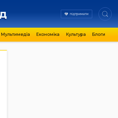
яд
підтримати
Мультимедіа
Економіка
Культура
Блоги