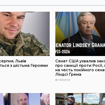
серпня, Львів
Сенат США ухвалив зак
ься з шістьма Героями
про санкції проти Росії,
на честь покійного сен
Ліндсі Ґрема
#
НОВИНИ