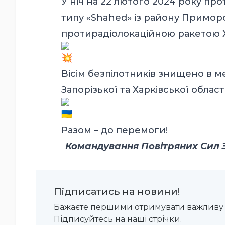
У ніч на 22 лютого 2024 року п
типу «Shahed» із району Приморс
протирадіолокаційною ракетою Х
Вісім безпілотників знищено в м
Запорізької та Харківської област
Разом – до перемоги!
Командування Повітряних Сил З
Підписатись на новини!
Бажаєте першими отримувати важливу 
Підписуйтесь на наші стрічки.