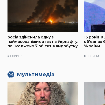
росія здійснила одну з
15 років К
наймасованіших атак на Укрнафту:
об’єднав 
пошкоджено 7 об’єктів видобутку
України
#
НОВИНИ
#
НОВИНИ
Мультимедіа