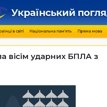
Український погл
раїнці в світі
Національна пам’ять
Пряма мова
а вісім ударних БПЛА з