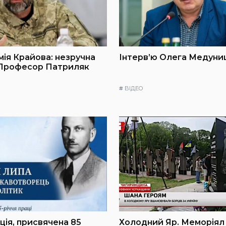
мія Крайова: незручна
Інтерв’ю Олега Медуниц
 Професор Патриляк
#
ВІДЕО
ія, присвячена 85
Холодний Яр. Меморіял