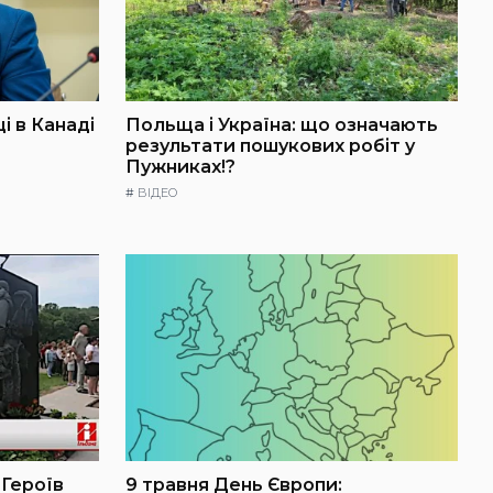
і в Канаді
Польща і Україна: що означають
результати пошукових робіт у
Пужниках!?
#
ВІДЕО
 Героїв
9 травня День Європи: