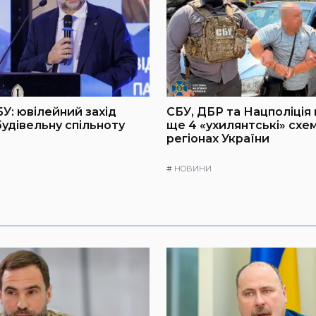
БУ: ювілейний захід
СБУ, ДБР та Нацполіція
будівельну спільноту
ще 4 «ухилянтські» схем
регіонах України
#
НОВИНИ