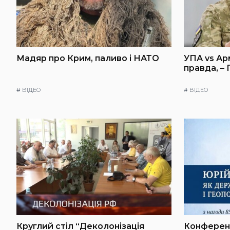
Мадяр про Крим, паливо і НАТО
УПА vs Ар
правда, –
#
ВІДЕО
#
ВІДЕО
Круглий стіл “Деколонізація
Конференц