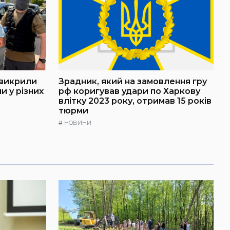
 викрили
Зрадник, який на замовлення гру
и у різних
рф коригував удари по Харкову
влітку 2023 року, отримав 15 років
тюрми
#
НОВИНИ