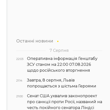
Останні новини
7 Серпня
Оперативна інформація Генштабу
22:03
ЗСУ станом на 22:00 07.08.2026
щодо російського вторгнення
Завтра, 8 серпня, Львів
21:14
попрощається з шістьма Героями
Сенат США ухвалив законопроект
21:00
про санкції проти Росії, названий на
честь покійного сенатора Ліндсі