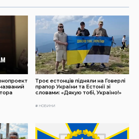
онопроект
Троє естонців підняли на Говерлі
 названий
прапор України та Естонії зі
атора
словами: «Дякую тобі, Україно!»
#
НОВИНИ