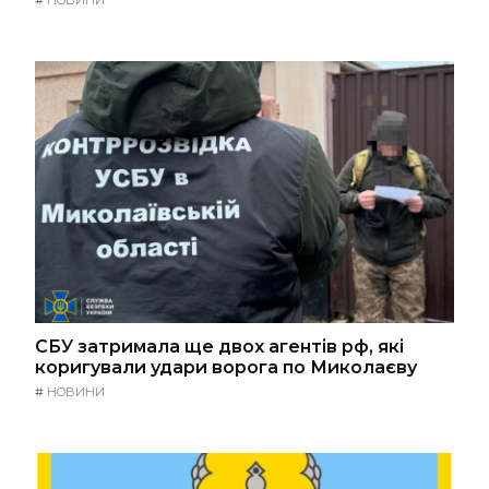
СБУ затримала ще двох агентів рф, які
коригували удари ворога по Миколаєву
#
НОВИНИ