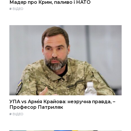
Мадяр про Крим, паливо і НАТО
#
ВІДЕО
УПА vs Армія Крайова: незручна правда, –
Професор Патриляк
#
ВІДЕО