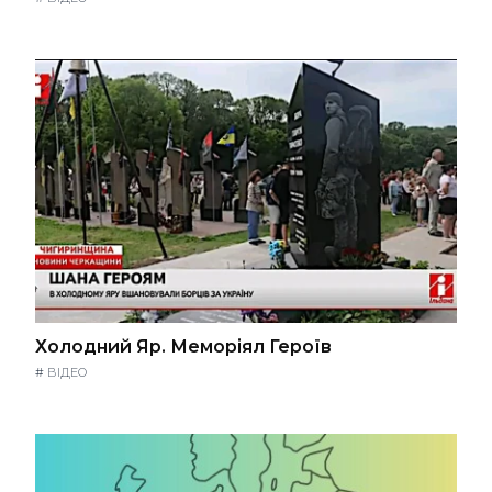
Холодний Яр. Меморіял Героїв
#
ВІДЕО