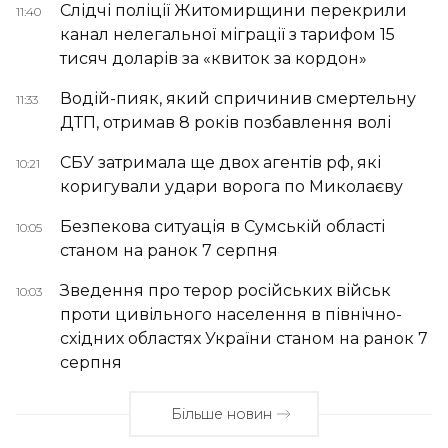
Слідчі поліції Житомирщини перекрили
11:40
канал нелегальної міграції з тарифом 15
тисяч доларів за «квиток за кордон»
Водій-пияк, який спричинив смертельну
11:33
ДТП, отримав 8 років позбавлення волі
СБУ затримала ще двох агентів рф, які
10:21
коригували удари ворога по Миколаєву
Безпекова ситуація в Сумській області
10:05
станом на ранок 7 серпня
Зведення про терор російських військ
10:03
проти цивільного населення в північно-
східних областях України станом на ранок 7
серпня
Більше новин