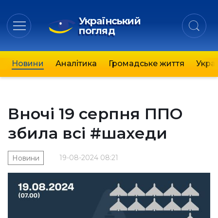
Український
погляд
Новини
Аналітика
Громадське життя
Украї
Вночі 19 серпня ППО
збила всі #шахеди
19-08-2024 08:21
Новини