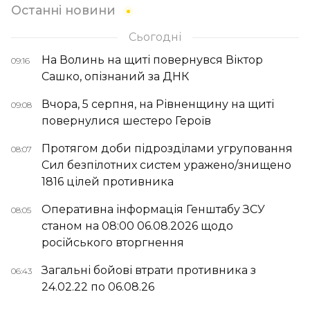
Останні новини
Сьогодні
На Волинь на щиті повернувся Віктор
09:16
Сашко, опізнаний за ДНК
Вчора, 5 серпня, на Рівненщину на щиті
09:08
повернулися шестеро Героїв
Протягом доби підрозділами угруповання
08:07
Сил безпілотних систем уражено/знищено
1816 цілей противника
Оперативна інформація Генштабу ЗСУ
08:05
станом на 08:00 06.08.2026 щодо
російського вторгнення
Загальні бойові втрати противника з
06:43
24.02.22 по 06.08.26