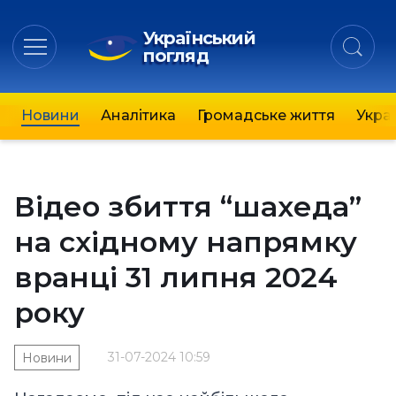
Український
погляд
Новини
Аналітика
Громадське життя
Украї
Відео збиття “шахеда”
на східному напрямку
вранці 31 липня 2024
року
31-07-2024 10:59
Новини