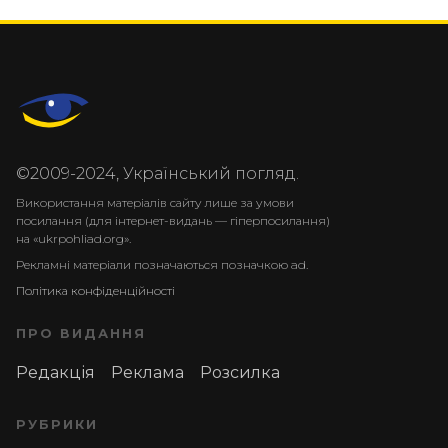
©2009-2024, Український погляд.
Використання матеріалів сайту лише за умови
посилання (для інтернет-видань — гіперпосилання)
на «ukrpohliad.org».
Рекламні матеріали позначаються позначкою ad.
Політика конфіденційності
ПРО ВИДАННЯ
Редакція
Реклама
Розсилка
РУБРИКИ