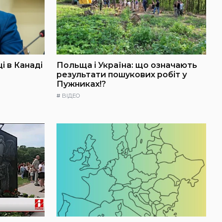
і в Канаді
Польща і Україна: що означають
результати пошукових робіт у
Пужниках!?
#
ВІДЕО