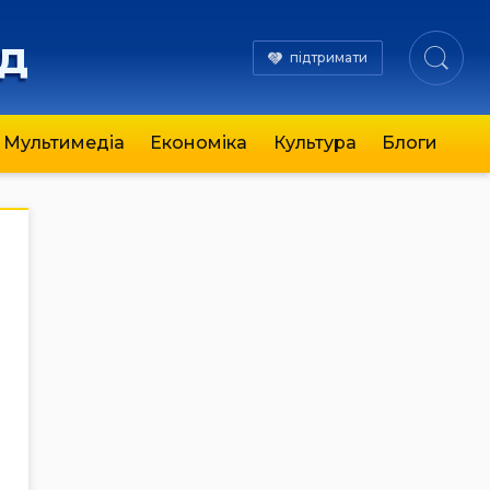
яд
підтримати
Мультимедіа
Економіка
Культура
Блоги