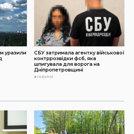
ем уразили
СБУ затримала агентку військової
д
контррозвідки фсб, яка
шпигувала для ворога на
Дніпропетровщині
#
НОВИНИ