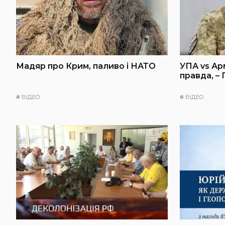
Мадяр про Крим, паливо і НАТО
УПА vs Ар
правда, –
#
ВІДЕО
#
ВІДЕО