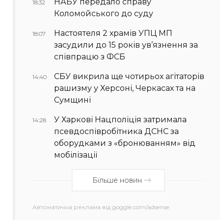
НАБУ передало справу
18:32
Коломойського до суду
Настоятеля 2 храмів УПЦ МП
18:07
засудили до 15 років ув’язнення за
співпрацю з ФСБ
СБУ викрила ще чотирьох агітаторів
14:40
рашизму у Херсоні, Черкасах та на
Сумщині
У Харкові Нацполіція затримала
14:28
псевдоспівробітника ДСНС за
оборудками з «бронюванням» від
мобілізації
Більше новин
Автоматична реклама від goggle.com/adsense: