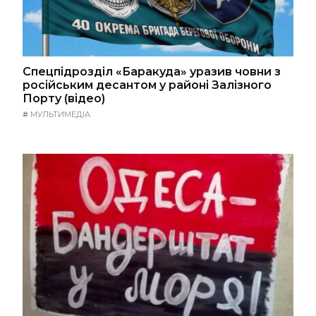
Спецпідрозділ «Баракуда» уразив човни з
російським десантом у районі Залізного
Порту (відео)
#
МУЛЬТИМЕДІА