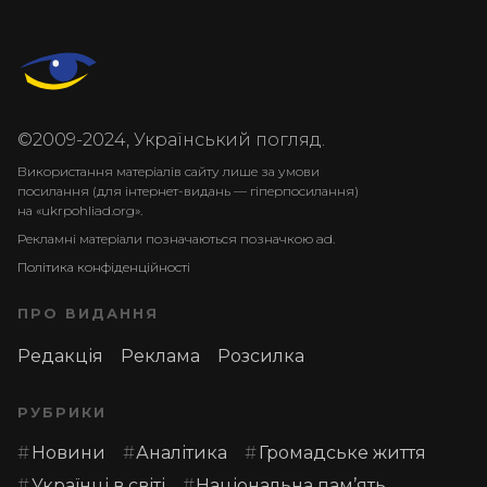
©2009-2024, Український погляд.
Використання матеріалів сайту лише за умови
посилання (для інтернет-видань — гіперпосилання)
на «ukrpohliad.org».
Рекламні матеріали позначаються позначкою ad.
Політика конфіденційності
ПРО ВИДАННЯ
Редакція
Реклама
Розсилка
РУБРИКИ
Новини
Аналітика
Громадське життя
Українці в світі
Національна пам’ять