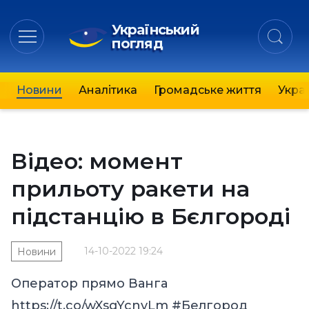
Український
погляд
Новини
Аналітика
Громадське життя
Украї
Відео: момент
прильоту ракети на
підстанцію в Бєлгороді
14-10-2022 19:24
Новини
Оператор прямо Ванга
https://t.co/wXsqYcnyLm
#Белгород