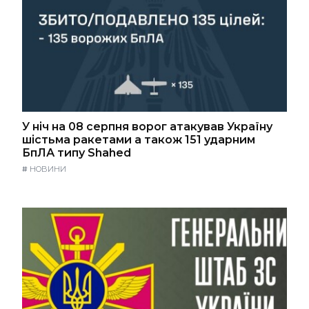
У ніч на 08 серпня ворог атакував Україну
шістьма ракетами а також 151 ударним
БпЛА типу Shahed
#
НОВИНИ