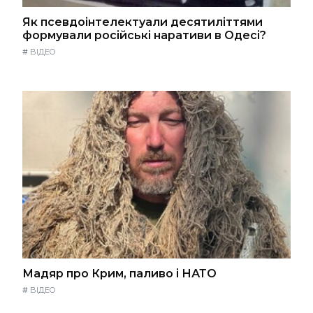
Як псевдоінтелектуали десятиліттями
формували російські наративи в Одесі?
#
ВІДЕО
Мадяр про Крим, паливо і НАТО
#
ВІДЕО