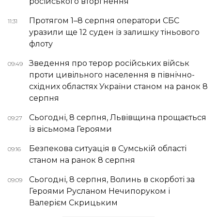
російського вторгнення
Протягом 1–8 серпня оператори СБС
11:31
уразили ще 12 суден із залишку тіньового
флоту
Зведення про терор російських військ
09:49
проти цивільного населення в північно-
східних областях України станом на ранок 8
серпня
Сьогодні, 8 серпня, Львівщина прощається
09:27
із вісьмома Героями
Безпекова ситуація в Сумській області
09:16
станом на ранок 8 серпня
Сьогодні, 8 серпня, Волинь в скорботі за
09:09
Героями Русланом Нечипоруком і
Валерієм Скрицьким