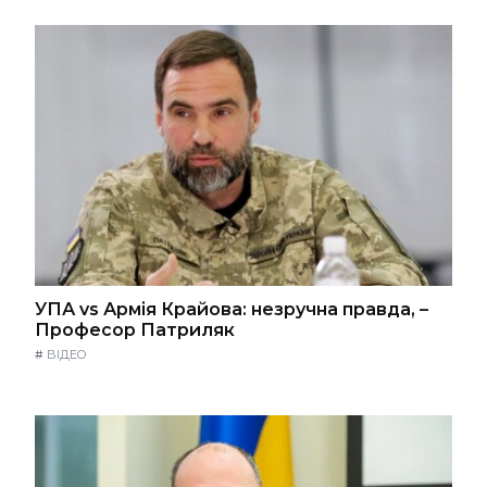
УПА vs Армія Крайова: незручна правда, –
Професор Патриляк
#
ВІДЕО