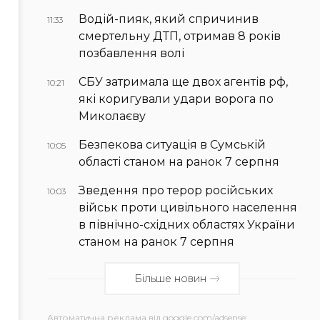
Водій-пияк, який спричинив
11:33
смертельну ДТП, отримав 8 років
позбавлення волі
СБУ затримала ще двох агентів рф,
10:21
які коригували удари ворога по
Миколаєву
Безпекова ситуація в Сумській
10:05
області станом на ранок 7 серпня
Зведення про терор російських
10:03
військ проти цивільного населення
в північно-східних областях України
станом на ранок 7 серпня
Більше новин
Автоматична реклама від goggle.com/adsense: