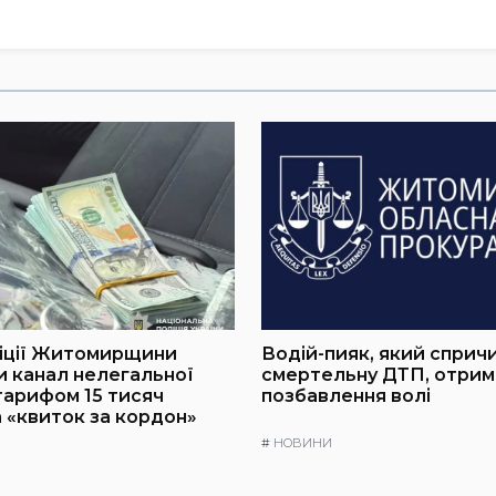
ліції Житомирщини
Водій-пияк, який сприч
 канал нелегальної
смертельну ДТП, отрима
 тарифом 15 тисяч
позбавлення волі
а «квиток за кордон»
#
НОВИНИ