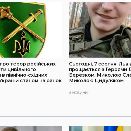
про терор російських
Сьогодні, 7 серпня, Льв
оти цивільного
прощається з Героями
в північно-східних
Березком, Миколою Слє
України станом на ранок
Миколою Цидуляком
#
НОВИНИ