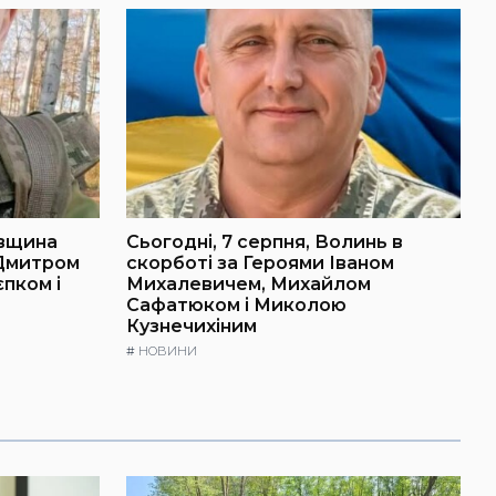
івщина
Сьогодні, 7 серпня, Волинь в
 Дмитром
скорботі за Героями Іваном
пком і
Михалевичем, Михайлом
Сафатюком і Миколою
Кузнечихіним
#
НОВИНИ