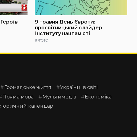
 Героїв
9 травня День Європи:
просвітницький слайдер
Інституту нацпам’яті
#
ФОТО
Громадське життя
Українці в світі
Пряма мова
Мультимедіа
Економіка
сторичний календар