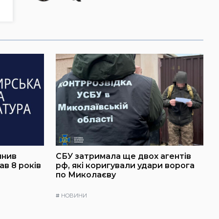
инив
СБУ затримала ще двох агентів
в 8 років
рф, які коригували удари ворога
по Миколаєву
#
НОВИНИ