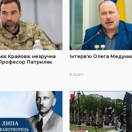
мія Крайова: незручна
Інтерв’ю Олега Медуниц
 Професор Патриляк
#
ВІДЕО