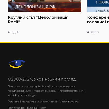
Круглий стіл “Деколонізація
Конференц
Росії”
головної 
#
ВІДЕО
#
ВІДЕО
©2009-2024, Український погляд.
Використання матеріалів сайту лише за умови
посилання (для інтернет-видань — гіперпосилання)
на «ukrpohliad.org».
Рекламні матеріали позначаються позначкою ad.
Політика конфіденційності