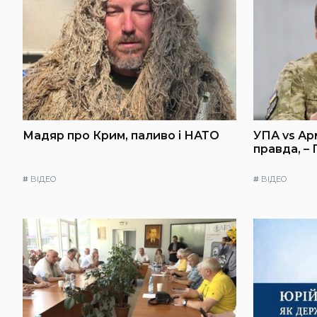
Мадяр про Крим, паливо і НАТО
УПА vs Ар
правда, –
#
ВІДЕО
#
ВІДЕО