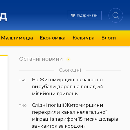
яд
підтримати
Мультимедіа
Економіка
Культура
Блоги
Останні новини
Сьогодні
На Житомирщині незаконно
11:45
вирубали дерев на понад 34
мільйони гривень
Слідчі поліції Житомирщини
11:40
перекрили канал нелегальної
міграції з тарифом 15 тисяч доларів
за «квиток за кордон»