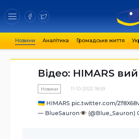
Новини
Аналітика
Громадське життя
Ук
Відео: HIMARS вий
11-10-2022 18:59
Новини
🇺🇦 HIMARS
pic.twitter.com/Zf8X6
— BlueSauron👁️ (@Blue_Sauron)