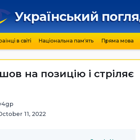
Український погл
раїнці в світі
Національна пам’ять
Пряма мова
шов на позицію і стріляє
8v4gp
October 11, 2022