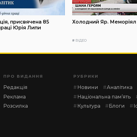
ія, присвячена 85
Холодний Яр. Меморіял
праці Юрія Липи
#
ВІДЕО
ПРО ВИДАННЯ
РУБРИКИ
Редакція
Новини
Аналітика
Реклама
Національна пам’ять
Розсилка
Культура
Блоги
І