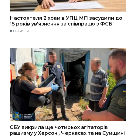
Настоятеля 2 храмів УПЦ МП засудили до
15 років ув’язнення за співпрацю з ФСБ
#
НОВИНИ
СБУ викрила ще чотирьох агітаторів
рашизму у Херсоні, Черкасах та на Сумщині