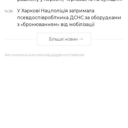
У Харкові Нацполіція затримала
14:28
псевдоспівробітника ДСНС за оборудками
з «бронюванням» від мобілізації
Більше новин
Автоматична реклама від goggle.com/adsense: