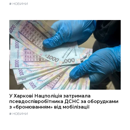
#
НОВИНИ
У Харкові Нацполіція затримала
псевдоспівробітника ДСНС за оборудками
з «бронюванням» від мобілізації
#
НОВИНИ