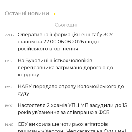
Останні новини
Сьогодні
Оперативна інформація Генштабу ЗСУ
22:08
станом на 22:00 06.08.2026 щодо
російського вторгнення
На Буковині шістьох чоловіків і
19:52
переправника затримано дорогою до
кордону
НАБУ передало справу Коломойського до
18:32
суду
Настоятеля 2 храмів УПЦ МП засудили до 15
18:07
років ув’язнення за співпрацю з ФСБ
СБУ викрила ще чотирьох агітаторів
14:40
рашизму у Херсоні, Черкасах та на Сумщині