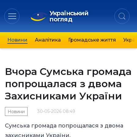
Український
погляд
Новини
Аналітика
Громадське життя
Украї
Вчора Сумська громада
попрощалася з двома
Захисниками України
30-05-2026 08:49
Новини
Сумська громада попрощалася з двома
захисниками України.