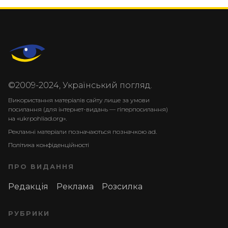
©2009-2024, Український погляд.
Використання матеріалів сайту лише за умови
посилання (для інтернет-видань — гіперпосилання)
на «ukrpohliad.org».
Рекламні матеріали позначаються позначкою ad.
Політика конфіденційності
ПРО ВИДАННЯ
Редакція
Реклама
Розсилка
РУБРИКИ