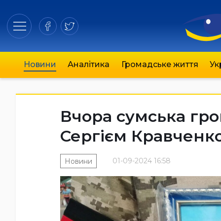
Новини
Аналітика
Громадське життя
Ук
Вчора сумська гро
Сергієм Кравченк
01-09-2024 16:58
Новини