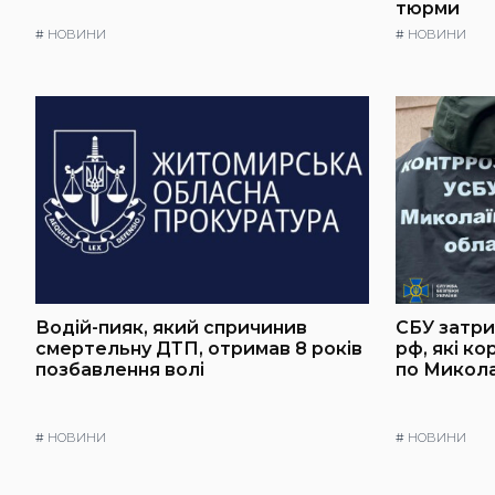
тюрми
#
НОВИНИ
#
НОВИНИ
Водій-пияк, який спричинив
СБУ затри
смертельну ДТП, отримав 8 років
рф, які к
позбавлення волі
по Микол
#
НОВИНИ
#
НОВИНИ