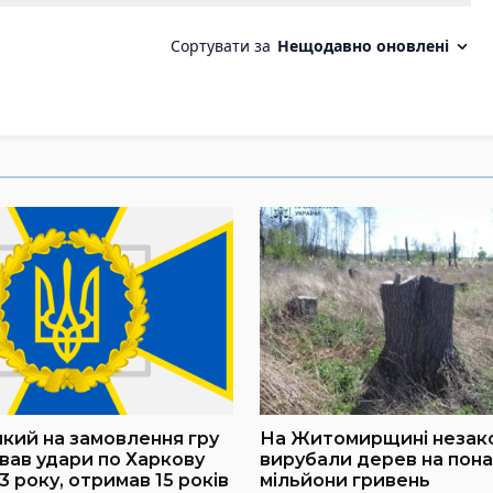
який на замовлення гру
На Житомирщині незак
вав удари по Харкову
вирубали дерев на пона
3 року, отримав 15 років
мільйони гривень