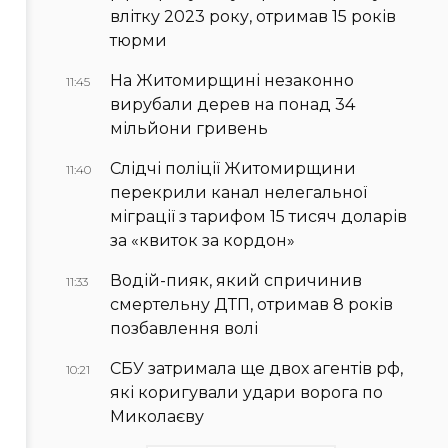
влітку 2023 року, отримав 15 років
тюрми
На Житомирщині незаконно
11:45
вирубали дерев на понад 34
мільйони гривень
Слідчі поліції Житомирщини
11:40
перекрили канал нелегальної
міграції з тарифом 15 тисяч доларів
за «квиток за кордон»
Водій-пияк, який спричинив
11:33
смертельну ДТП, отримав 8 років
позбавлення волі
СБУ затримала ще двох агентів рф,
10:21
які коригували удари ворога по
Миколаєву