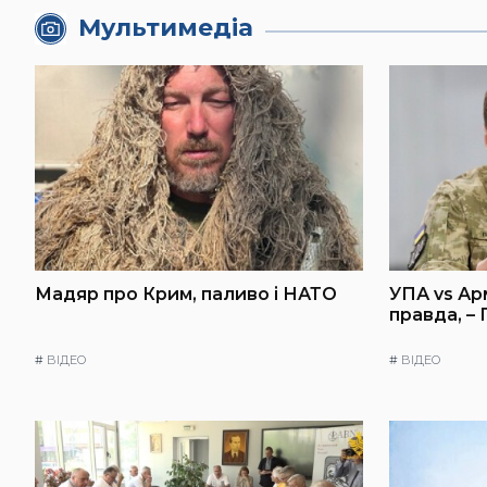
Мультимедіа
Мадяр про Крим, паливо і НАТО
УПА vs Ар
правда, –
#
ВІДЕО
#
ВІДЕО