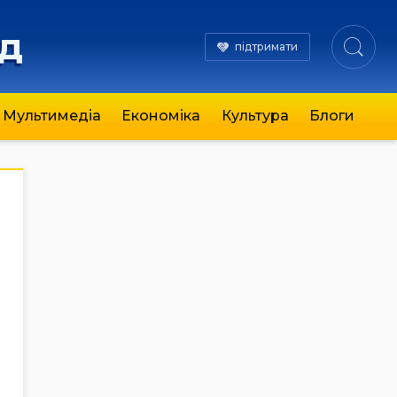
яд
підтримати
Мультимедіа
Економіка
Культура
Блоги