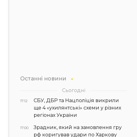
Останні новини
Сьогодні
СБУ, ДБР та Нацполіція викрили
17:12
ще 4 «ухилянтські» схеми у різних
регіонах України
Зрадник, який на замовлення гру
17:00
рф коригував удари по Харкову