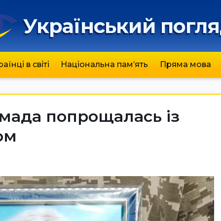
Український погл
раїнці в світі
Національна пам’ять
Пряма мова
мада попрощалась із
ом