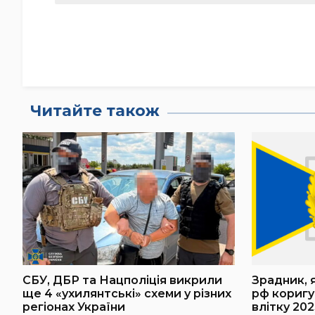
Читайте також
СБУ, ДБР та Нацполіція викрили
Зрадник, 
ще 4 «ухилянтські» схеми у різних
рф коригу
регіонах України
влітку 202