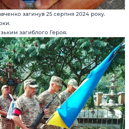
вченко загинув 25 серпня 2024 року.
оки.
изьким загиблого Героя.