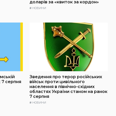
доларів за «квиток за кордон»
#
НОВИНИ
умській
Зведення про терор російських
 7 серпня
військ проти цивільного
населення в північно-східних
областях України станом на ранок
7 серпня
#
НОВИНИ