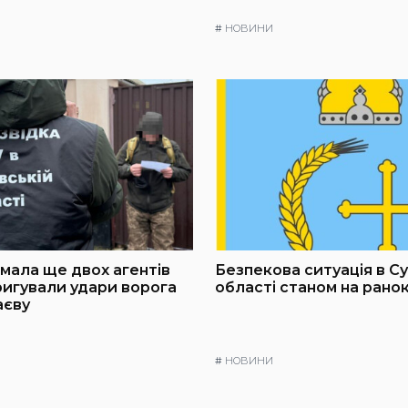
#
НОВИНИ
мала ще двох агентів
Безпекова ситуація в С
оригували удари ворога
області станом на ранок
аєву
#
НОВИНИ