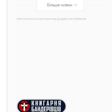
Більше новин
Автоматична реклама від goggle.com/adsense: