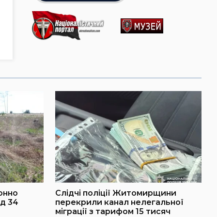
онно
Слідчі поліції Житомирщини
д 34
перекрили канал нелегальної
міграції з тарифом 15 тисяч