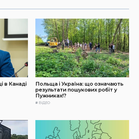
і в Канаді
Польща і Україна: що означають
результати пошукових робіт у
Пужниках!?
#
ВІДЕО