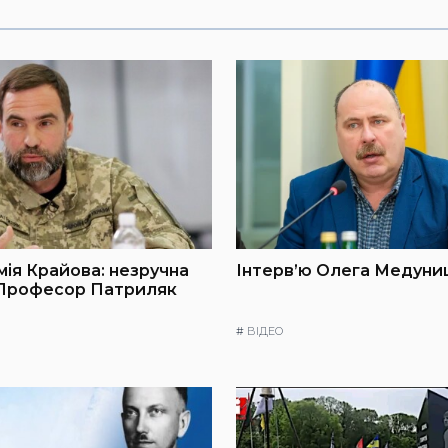
мія Крайова: незручна
Інтерв’ю Олега Медуниц
 Професор Патриляк
#
ВІДЕО