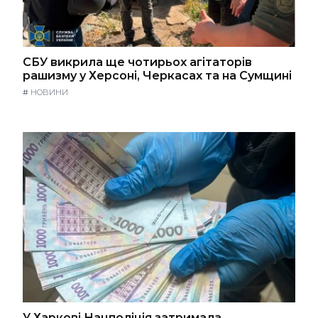
СБУ викрила ще чотирьох агітаторів
рашизму у Херсоні, Черкасах та на Сумщині
#
НОВИНИ
У Харкові Нацполіція затримала