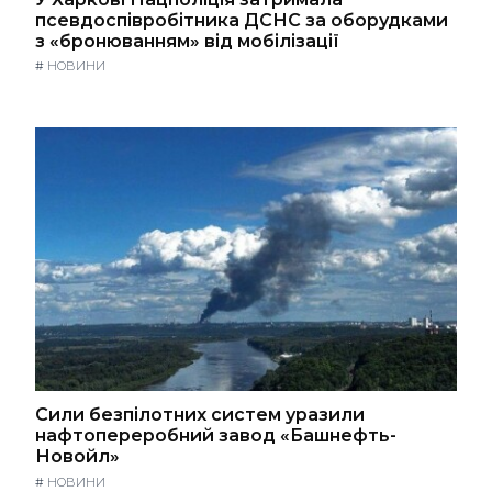
псевдоспівробітника ДСНС за оборудками
з «бронюванням» від мобілізації
#
НОВИНИ
Сили безпілотних систем уразили
нафтопереробний завод «Башнефть-
Новойл»
#
НОВИНИ