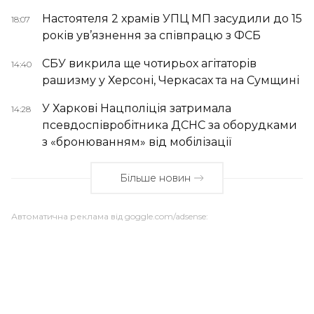
Настоятеля 2 храмів УПЦ МП засудили до 15
18:07
років ув’язнення за співпрацю з ФСБ
СБУ викрила ще чотирьох агітаторів
14:40
рашизму у Херсоні, Черкасах та на Сумщині
У Харкові Нацполіція затримала
14:28
псевдоспівробітника ДСНС за оборудками
з «бронюванням» від мобілізації
Більше новин
Автоматична реклама від goggle.com/adsense: