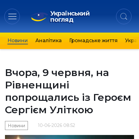
Український
погляд
Новини
Аналітика
Громадське життя
Украї
Вчора, 9 червня, на
Рівненщині
попрощались із Героєм
Сергієм Уліткою
10-06-2026 08:52
Новини