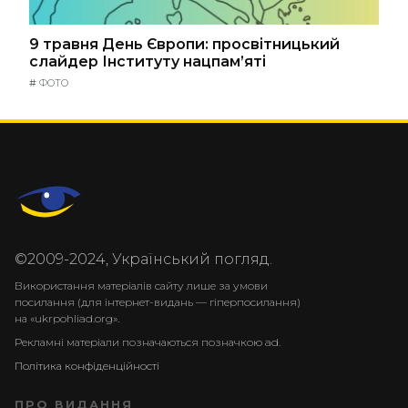
9 травня День Європи: просвітницький
слайдер Інституту нацпам’яті
#
ФОТО
©2009-2024, Український погляд.
Використання матеріалів сайту лише за умови
посилання (для інтернет-видань — гіперпосилання)
на «ukrpohliad.org».
Рекламні матеріали позначаються позначкою ad.
Політика конфіденційності
ПРО ВИДАННЯ