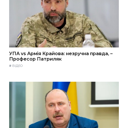
УПА vs Армія Крайова: незручна правда, –
Професор Патриляк
#
ВІДЕО