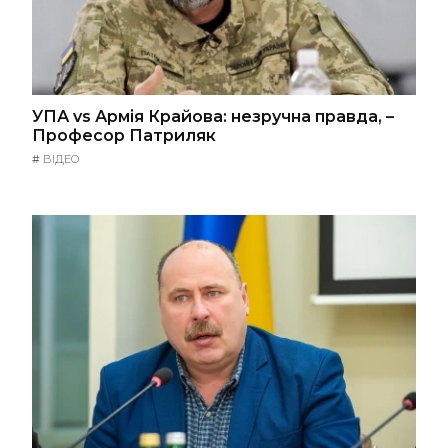
УПА vs Армія Крайова: незручна правда, –
Професор Патриляк
#
ВІДЕО