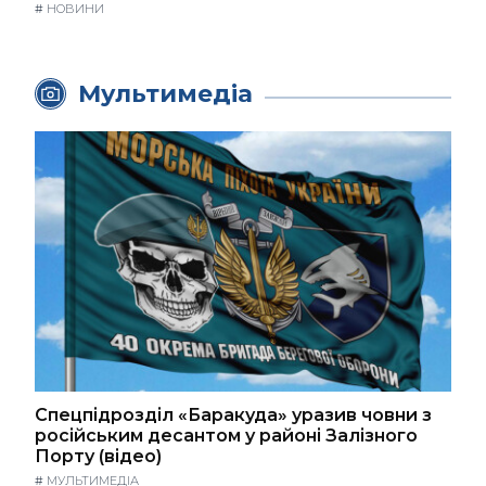
#
НОВИНИ
Мультимедіа
Спецпідрозділ «Баракуда» уразив човни з
російським десантом у районі Залізного
Порту (відео)
#
МУЛЬТИМЕДІА