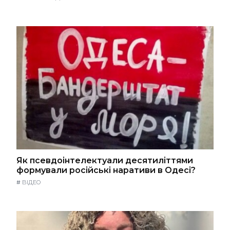
Як псевдоінтелектуали десятиліттями
формували російські наративи в Одесі?
#
ВІДЕО