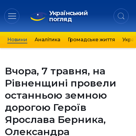
Український
погляд
Новини
Аналітика
Громадське життя
Украї
Вчора, 7 травня, на
Рівненщині провели
останньою земною
дорогою Героїв
Ярослава Берника,
Олександра