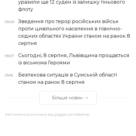
уразили ще 12 суден із залишку тіньового
флоту
Зведення про терор російських військ
09:49
проти цивільного населення в північно-
східних областях України станом на ранок 8
серпня
Сьогодні, 8 серпня, Львівщина прощається
09:27
із вісьмома Героями
Безпекова ситуація в Сумській області
09:16
станом на ранок 8 серпня
Більше новин
Автоматична реклама від goggle.com/adsense: