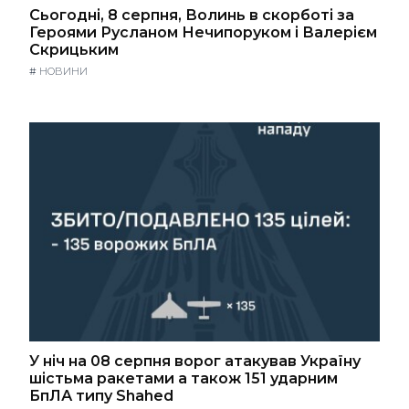
Сьогодні, 8 серпня, Волинь в скорботі за
Героями Русланом Нечипоруком і Валерієм
Скрицьким
#
НОВИНИ
У ніч на 08 серпня ворог атакував Україну
шістьма ракетами а також 151 ударним
БпЛА типу Shahed