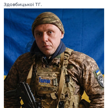
Здовбицької ТГ.