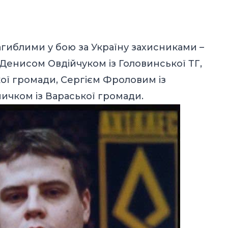
агиблими у бою за Україну захисниками –
енисом Овдійчуком із Головинської ТГ,
ої громади, Сергієм Фроловим із
ничком із Вараської громади.