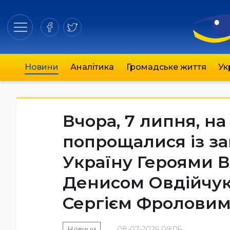
Новини
Аналітика
Громадське життя
Ук
Вчора, 7 липня, н
попрощалися із за
Україну Героями
Денисом Овдійчук
Сергієм Фроловим
08-07-2026 09:06
Новини