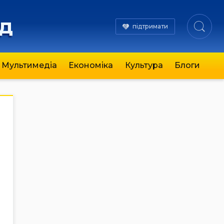
яд
підтримати
Мультимедіа
Економіка
Культура
Блоги