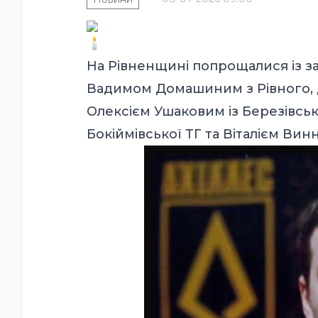
На Рівненщині попрощалися із з
Вадимом Домашиним з Рівного, Д
Олексієм Ушаковим із Березівськ
Бокіймівської ТГ та Віталієм Вин