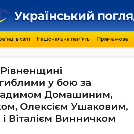
Український погл
раїнці в світі
Національна пам’ять
Пряма мова
а Рівненщині
гиблими у бою за
 Вадимом Домашиним,
ом, Олексієм Ушаковим,
 і Віталієм Винничком