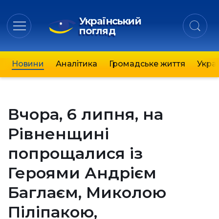
Український
погляд
Новини
Аналітика
Громадське життя
Украї
Вчора, 6 липня, на
Рівненщині
попрощалися із
Героями Андрієм
Баглаєм, Миколою
Піліпакою,