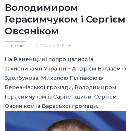
Володимиром
Герасимчуком і Сергієм
Овсяніком
07-07-2026 09:36
Новини
На Рівненщині попрощалися із
захисниками України – Андрієм Баглаєм із
Здолбунова, Миколою Піліпакою із
Березнівської громади, Володимиром
Герасимчуком із Сарненщини, Сергієм
Овсяніком із Вараської громади.