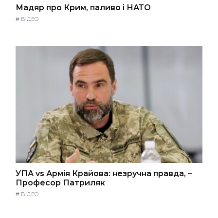
Мадяр про Крим, паливо і НАТО
#
ВІДЕО
УПА vs Армія Крайова: незручна правда, –
Професор Патриляк
#
ВІДЕО