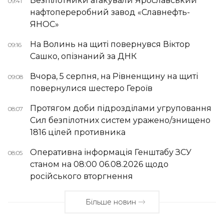
Безпілотники атакували Ярославський
09:41
нафтопереробний завод «Славнефть-
ЯНОС»
На Волинь на щиті повернувся Віктор
09:16
Сашко, опізнаний за ДНК
Вчора, 5 серпня, на Рівненщину на щиті
09:08
повернулися шестеро Героїв
Протягом доби підрозділами угруповання
08:07
Сил безпілотних систем уражено/знищено
1816 цілей противника
Оперативна інформація Генштабу ЗСУ
08:05
станом на 08:00 06.08.2026 щодо
російського вторгнення
Більше новин