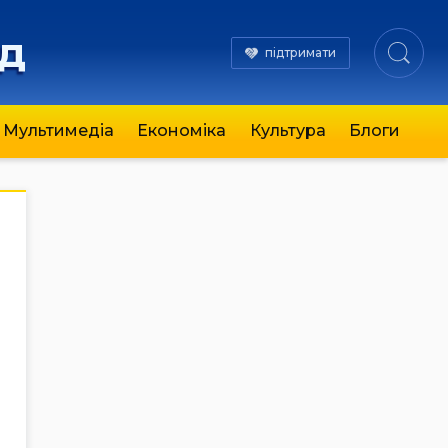
яд
підтримати
Мультимедіа
Економіка
Культура
Блоги