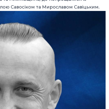
лою Савосіком та Мирославом Савіцьким.