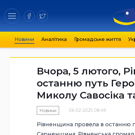
Новини
Аналітика
Громадське життя
Ук
Вчора, 5 лютого, 
останню путь Геро
Миколу Савосіка т
06-02-2025 08:49
Новини
Рівненщина провела в останню пу
Сарненщина, Рівненська громада