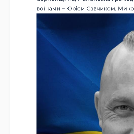
воїнами – Юрієм Савчиком, Мико