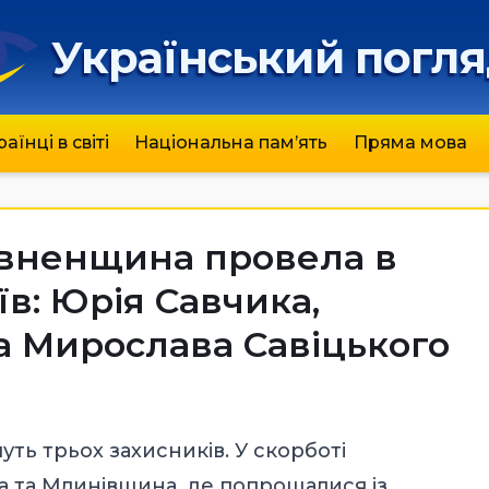
Український погл
раїнці в світі
Національна пам’ять
Пряма мова
Рівненщина провела в
їв: Юрія Савчика,
а Мирослава Савіцького
ть трьох захисників. У скорботі
 та Млинівщина, де попрощалися із