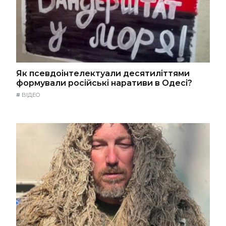
Як псевдоінтелектуали десятиліттями
формували російські наративи в Одесі?
#
ВІДЕО