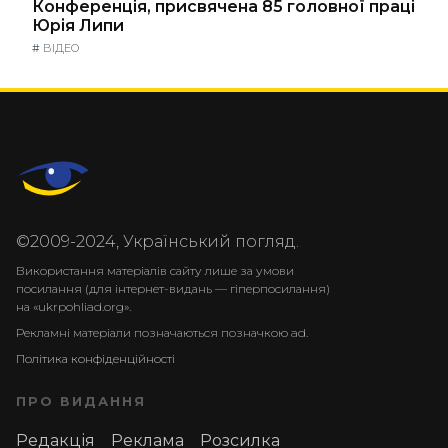
Конференція, присвячена 85 головної праці
Юрія Липи
#
ВІДЕО
©2009-2024, Український погляд.
Використання матеріалів сайту лише за умови
посилання (для інтернет-видань — гіперпосилання)
на «ukrpohliad.org».
Рекламні матеріали позначаються позначкою ad.
Політика конфіденційності
ПРО ВИДАННЯ
Редакція
Реклама
Розсилка