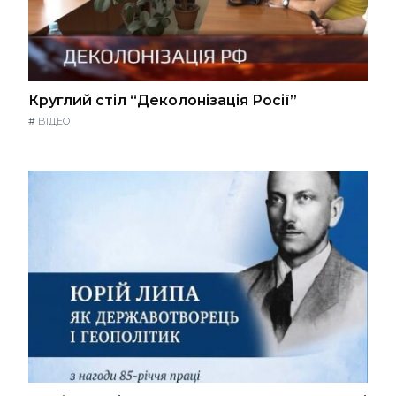
Круглий стіл “Деколонізація Росії”
#
ВІДЕО