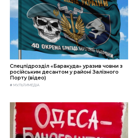
Спецпідрозділ «Баракуда» уразив човни з
російським десантом у районі Залізного
Порту (відео)
#
МУЛЬТИМЕДІА