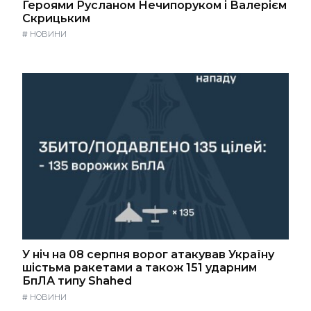
Героями Русланом Нечипоруком і Валерієм
Скрицьким
#
НОВИНИ
У ніч на 08 серпня ворог атакував Україну
шістьма ракетами а також 151 ударним
БпЛА типу Shahed
#
НОВИНИ