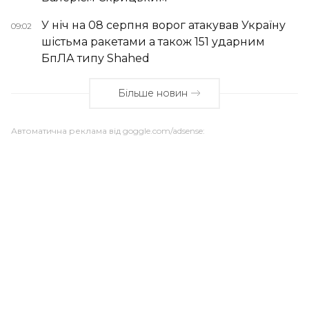
У ніч на 08 серпня ворог атакував Україну
09:02
шістьма ракетами а також 151 ударним
БпЛА типу Shahed
Більше новин
Автоматична реклама від goggle.com/adsense: