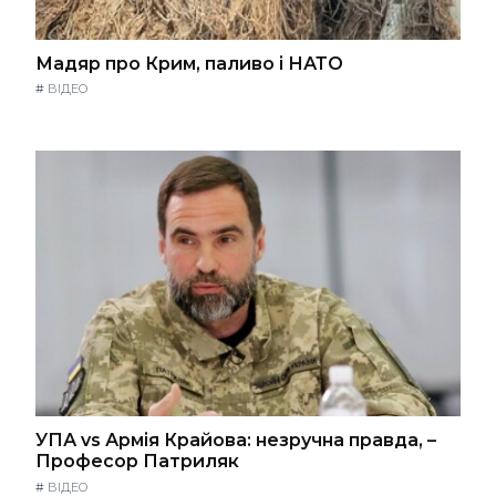
Мадяр про Крим, паливо і НАТО
#
ВІДЕО
УПА vs Армія Крайова: незручна правда, –
Професор Патриляк
#
ВІДЕО