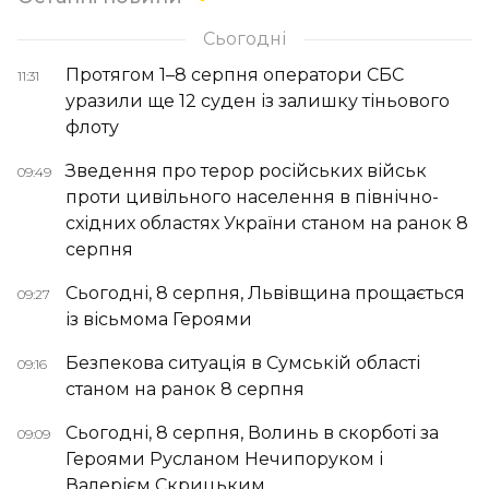
Сьогодні
Протягом 1–8 серпня оператори СБС
11:31
уразили ще 12 суден із залишку тіньового
флоту
Зведення про терор російських військ
09:49
проти цивільного населення в північно-
східних областях України станом на ранок 8
серпня
Сьогодні, 8 серпня, Львівщина прощається
09:27
із вісьмома Героями
Безпекова ситуація в Сумській області
09:16
станом на ранок 8 серпня
Сьогодні, 8 серпня, Волинь в скорботі за
09:09
Героями Русланом Нечипоруком і
Валерієм Скрицьким