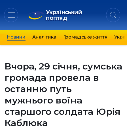
Український
погляд
Новини
Аналітика
Громадське життя
Украї
Вчора, 29 січня, сумська
громада провела в
останню путь
мужнього воїна
старшого солдата Юрія
Каблюка