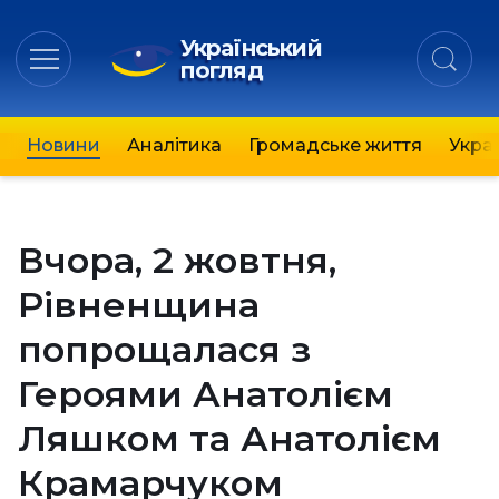
Український
погляд
Новини
Аналітика
Громадське життя
Украї
Вчора, 2 жовтня,
Рівненщина
попрощалася з
Героями Анатолієм
Ляшком та Анатолієм
Крамарчуком