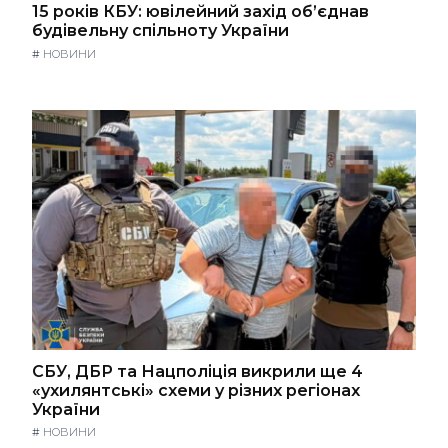
15 років КБУ: ювілейний захід об’єднав
будівельну спільноту України
#
НОВИНИ
СБУ, ДБР та Нацполіція викрили ще 4
«ухилянтські» схеми у різних регіонах
України
#
НОВИНИ