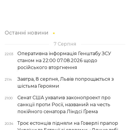
Останні новини
7 Серпня
Оперативна інформація Генштабу ЗСУ
22:03
станом на 22:00 07.08.2026 щодо
російського вторгнення
Завтра, 8 серпня, Львів попрощається з
21:14
шістьма Героями
Сенат США ухвалив законопроект про
21:00
санкції проти Росії, названий на честь
покійного сенатора Ліндсі Ґрема
Троє естонців підняли на Говерлі прапор
20:34