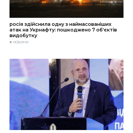
росія здійснила одну з наймасованіших
атак на Укрнафту: пошкоджено 7 об’єктів
видобутку
#
НОВИНИ