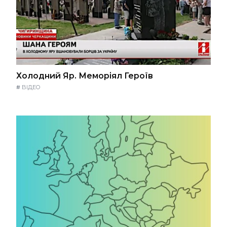
Холодний Яр. Меморіял Героїв
#
ВІДЕО