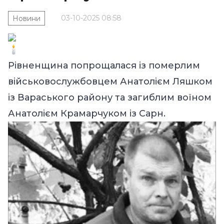
03-10-2025 08:58
Новини
Рівненщина попрощалася із померлим
військовослужбовцем Анатолієм Ляшком
із Вараського району та загиблим воїном
Анатолієм Крамарчуком із Сарн.