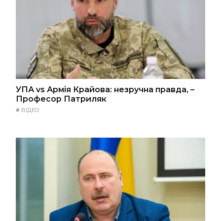
УПА vs Армія Крайова: незручна правда, –
Професор Патриляк
#
ВІДЕО