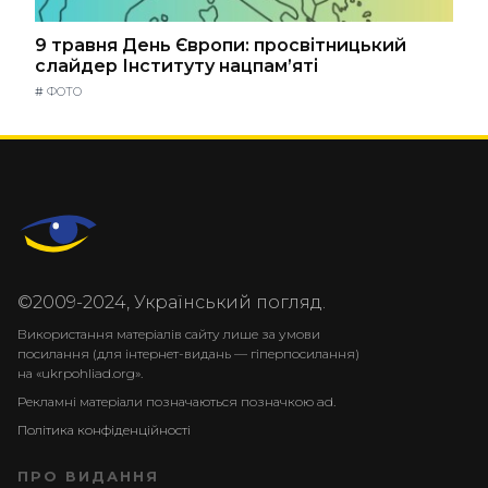
9 травня День Європи: просвітницький
слайдер Інституту нацпам’яті
#
ФОТО
©2009-2024, Український погляд.
Використання матеріалів сайту лише за умови
посилання (для інтернет-видань — гіперпосилання)
на «ukrpohliad.org».
Рекламні матеріали позначаються позначкою ad.
Політика конфіденційності
ПРО ВИДАННЯ