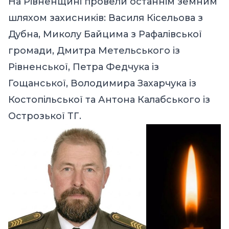
На Рівненщині провели останнім земним
шляхом захисників: Василя Кісельова з
Дубна, Миколу Байцима з Рафалівської
громади, Дмитра Метельського із
Рівненської, Петра Федчука із
Гощанської, Володимира Захарчука із
Костопільської та Антона Калабського із
Острозької ТГ.