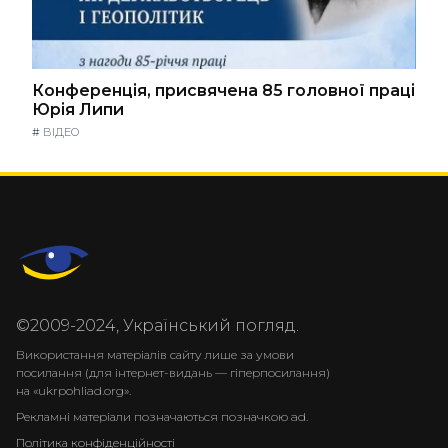
Конференція, присвячена 85 головної праці
Юрія Липи
#
ВІДЕО
©2009-2024, Український погляд.
Використання матеріалів сайту лише за умови
посилання (для інтернет-видань — гіперпосилання)
на «ukrpohliad.org».
Рекламні матеріали позначаються позначкою ad.
Політика конфіденційності