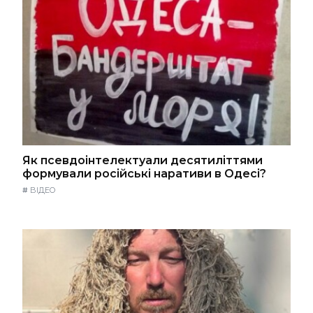
Як псевдоінтелектуали десятиліттями
формували російські наративи в Одесі?
#
ВІДЕО