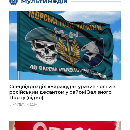
Мультимедіа
Спецпідрозділ «Баракуда» уразив човни з
російським десантом у районі Залізного
Порту (відео)
#
МУЛЬТИМЕДІА