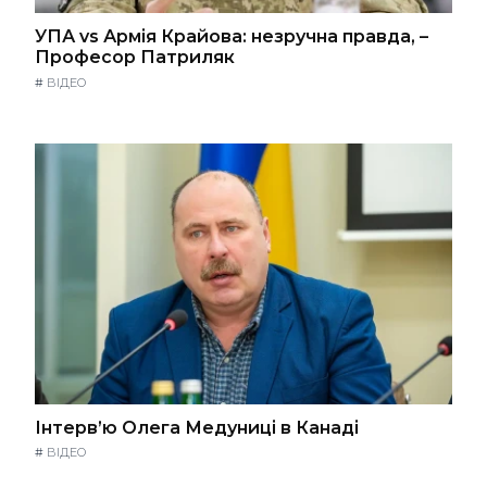
УПА vs Армія Крайова: незручна правда, –
Професор Патриляк
#
ВІДЕО
Інтерв’ю Олега Медуниці в Канаді
#
ВІДЕО