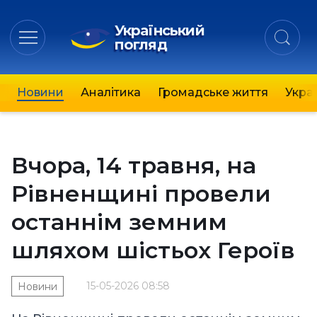
Український
погляд
Новини
Аналітика
Громадське життя
Украї
Вчора, 14 травня, на
Рівненщині провели
останнім земним
шляхом шістьох Героїв
15-05-2026 08:58
Новини