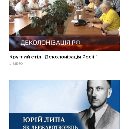
Круглий стіл “Деколонізація Росії”
#
ВІДЕО