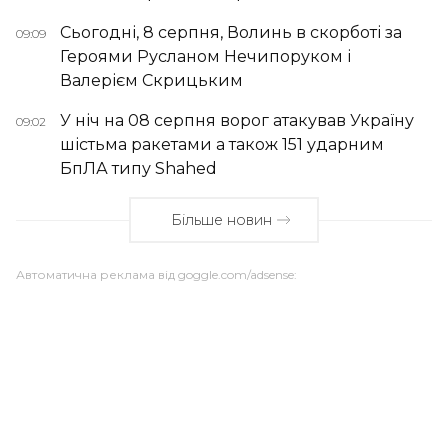
Сьогодні, 8 серпня, Волинь в скорботі за
09:09
Героями Русланом Нечипоруком і
Валерієм Скрицьким
У ніч на 08 серпня ворог атакував Україну
09:02
шістьма ракетами а також 151 ударним
БпЛА типу Shahed
Більше новин
Автоматична реклама від goggle.com/adsense: