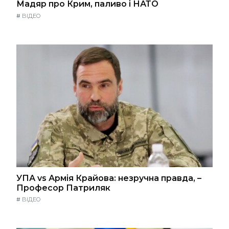
Мадяр про Крим, паливо і НАТО
#
ВІДЕО
УПА vs Армія Крайова: незручна правда, –
Професор Патриляк
#
ВІДЕО