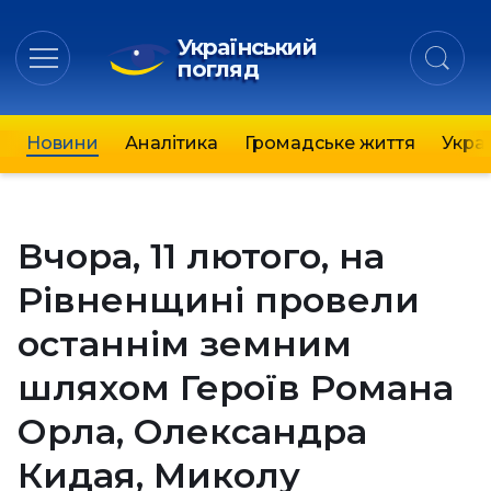
Український
погляд
Новини
Аналітика
Громадське життя
Украї
Вчора, 11 лютого, на
Рівненщині провели
останнім земним
шляхом Героїв Романа
Орла, Олександра
Кидая, Миколу