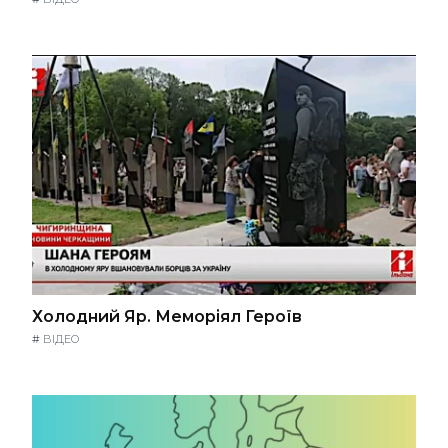
Холодний Яр. Меморіял Героїв
#
ВІДЕО