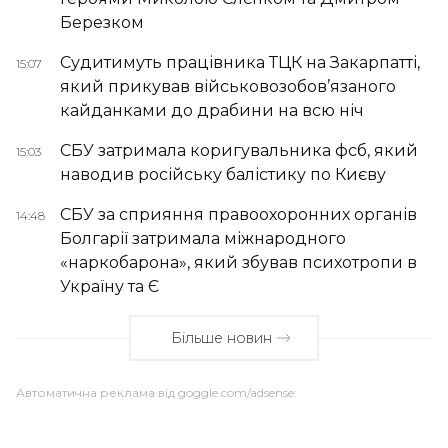
Березком
Судитимуть працівника ТЦК на Закарпатті,
15:07
який прикував військовозобов’язаного
кайданками до драбини на всю ніч
СБУ затримала коригувальника фсб, який
15:03
наводив російську балістику по Києву
СБУ за сприяння правоохоронних органів
14:48
Болгарії затримала міжнародного
«наркобарона», який збував психотропи в
Україну та Є
Більше новин
Автоматична реклама від goggle.com/adsense: