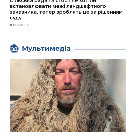
Сільська рада і лісгосп не хотіли
встановлювати межі ландшафтного
заказника, тепер зроблять це за рішенням
суду
#
НОВИНИ
Мультимедіа