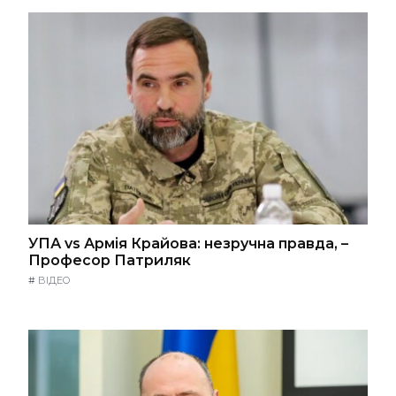
УПА vs Армія Крайова: незручна правда, –
Професор Патриляк
#
ВІДЕО