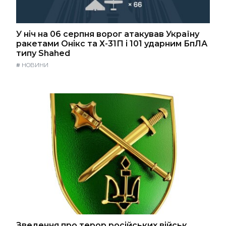
У ніч на 06 серпня ворог атакував Україну
ракетами Онікс та Х-31П і 101 ударним БпЛА
типу Shahed
#
НОВИНИ
Зведення про терор російських військ