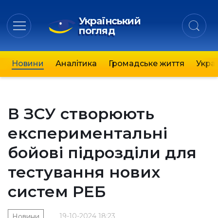
Український
погляд
Новини
Аналітика
Громадське життя
Украї
В ЗСУ створюють
експериментальні
бойові підрозділи для
тестування нових
систем РЕБ
19-10-2024 18:23
Новини