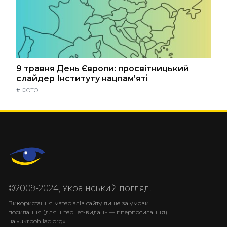
9 травня День Європи: просвітницький
слайдер Інституту нацпам’яті
#
ФОТО
©2009-2024, Український погляд.
Використання матеріалів сайту лише за умови
посилання (для інтернет-видань — гіперпосилання)
на «ukrpohliad.org».