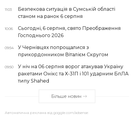
Безпекова ситуація в Сумській області
11:03
станом на ранок 6 серпня
Сьогодні, 6 серпня, свято Преображення
10:06
Господнього 2026
У Чернівцях попрощалися з
09:54
прикордонником Віталієм Скругом
У ніч на 06 серпня ворог атакував Україну
09:50
ракетами Онікс та Х-31П і 101 ударним БпЛА
типу Shahed
Більше новин
Автоматична реклама від goggle.com/adsense: