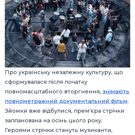
Про українську незалежну культуру, що
сформувалася після початку
повномасштабного вторгнення,
знімають
повнометражний
документальний фільм
.
Зйомки вже відбулися, премʼєра стрічки
запланована на осінь цього року.
Героями стрічки стануть музиканти,