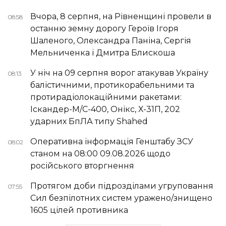
Вчора, 8 серпня, на Рівненщині провели в
08:58
останню земну дорогу Героїв Ігоря
Шаленого, Олександра Паніна, Сергія
Мельниченка і Дмитра Блискоша
У ніч на 09 серпня ворог атакував Україну
08:13
балістичними, протикорабельними та
протирадіолокаційними ракетами:
Іскандер-М/С-400, Онікс, Х-31П, 202
ударних БпЛА типу Shahed
Оперативна інформація Генштабу ЗСУ
08:02
станом на 08:00 09.08.2026 щодо
російського вторгнення
Протягом доби підрозділами угруповання
07:55
Сил безпілотних систем уражено/знищено
1605 цілей противника