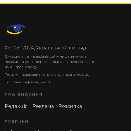
©2009-2024, Український погляд.
Використання матеріалів сайту лише за умови
посилання (для інтернет-видань — гіперпосилання)
на «ukrpohliad.org».
Рекламні матеріали позначаються позначкою ad.
Політика конфіденційності
ПРО ВИДАННЯ
Редакція
Реклама
Розсилка
РУБРИКИ