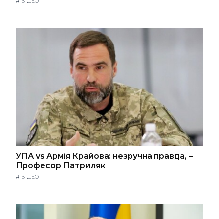
#
ВІДЕО
УПА vs Армія Крайова: незручна правда, –
Професор Патриляк
#
ВІДЕО