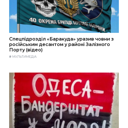
Спецпідрозділ «Баракуда» уразив човни з
російським десантом у районі Залізного
Порту (відео)
#
МУЛЬТИМЕДІА