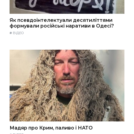
Як псевдоінтелектуали десятиліттями
формували російські наративи в Одесі?
#
ВІДЕО
Мадяр про Крим, паливо і НАТО