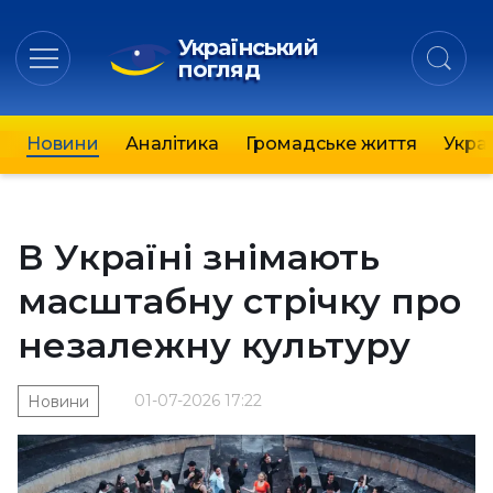
Український
погляд
Новини
Аналітика
Громадське життя
Украї
В Україні знімають
масштабну стрічку про
незалежну культуру
01-07-2026 17:22
Новини