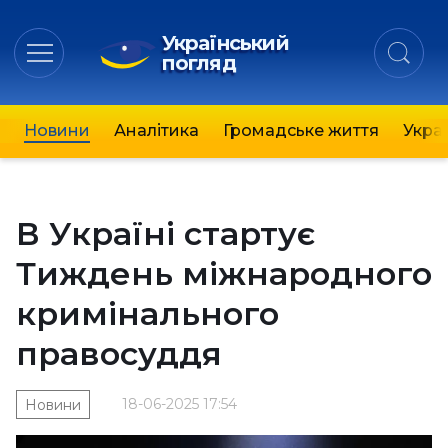
Український
погляд
Новини
Аналітика
Громадське життя
Украї
В Україні стартує
Тиждень міжнародного
кримінального
правосуддя
18-06-2025 17:54
Новини