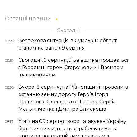
Останні новини
Сьогодні
Безпекова ситуація в Сумській області
09:20
станом на ранок 9 серпня
Сьогодні, 9 серпня, Львівщина прощається
09:19
з Героями Ігорем Сторожевим і Василем
Іваниковичем
Вчора, 8 серпня, на Рівненщині провели в
08:58
останню земну дорогу Героїв Ігоря
Шаленого, Олександра Паніна, Сергія
Мельниченка і Дмитра Блискоша
У ніч на 09 серпня ворог атакував Україну
08:13
балістичними, протикорабельними та
протирадіолокаційними ракетами: