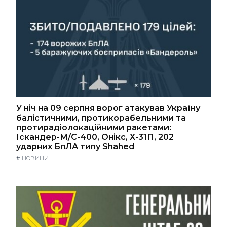
У ніч на 09 серпня ворог атакував Україну
балістичними, протикорабельними та
протирадіолокаційними ракетами:
Іскандер-М/С-400, Онікс, Х-31П, 202
ударних БпЛА типу Shahed
#
НОВИНИ