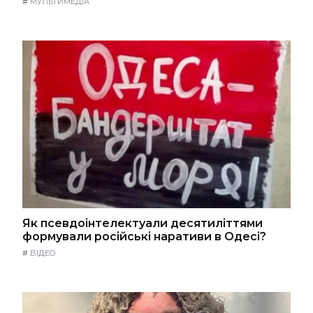
#
МУЛЬТИМЕДІА
Як псевдоінтелектуали десятиліттями
формували російські наративи в Одесі?
#
ВІДЕО