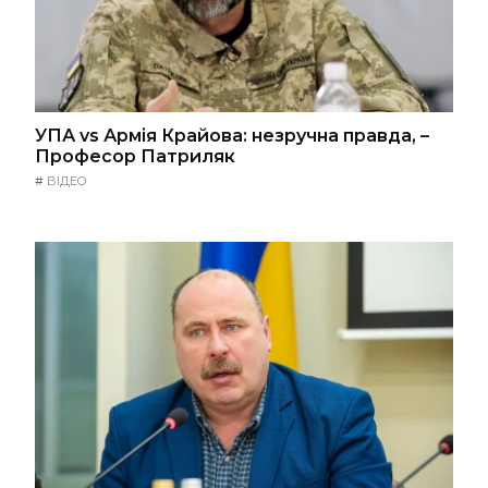
УПА vs Армія Крайова: незручна правда, –
Професор Патриляк
#
ВІДЕО