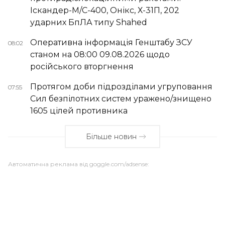
Іскандер-М/С-400, Онікс, Х-31П, 202
ударних БпЛА типу Shahed
Оперативна інформація Генштабу ЗСУ
08:02
станом на 08:00 09.08.2026 щодо
російського вторгнення
Протягом доби підрозділами угруповання
07:55
Сил безпілотних систем уражено/знищено
1605 цілей противника
Більше новин
Автоматична реклама від goggle.com/adsense: