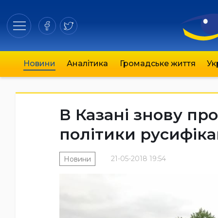
Новини
Аналітика
Громадське життя
Ук
В Казані знову пр
політики русифіка
21-05-2018 19:54
Новини