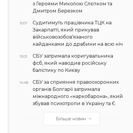
з Героями Миколою Слєпком та
Дмитром Березком
Судитимуть працівника ТЦК на
15:07
Закарпатті, який прикував
військовозобов’язаного
кайданками до драбини на всю ніч
СБУ затримала коригувальника
15:03
фсб, який наводив російську
балістику по Києву
СБУ за сприяння правоохоронних
14:48
органів Болгарії затримала
міжнародного «наркобарона», який
збував психотропи в Україну та Є
Більше новин