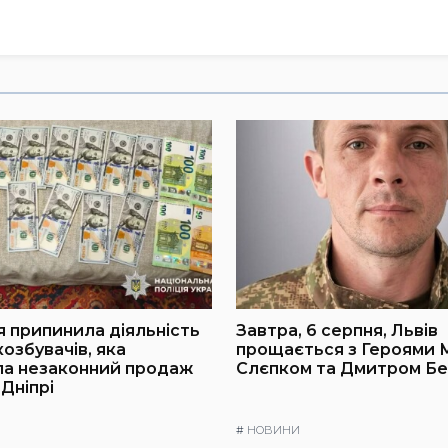
я припинила діяльність
Завтра, 6 серпня, Львів
озбувачів, яка
прощається з Героями
ла незаконний продаж
Слєпком та Дмитром Б
 Дніпрі
#
НОВИНИ