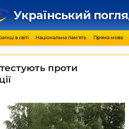
Український погл
раїнці в світі
Національна пам’ять
Пряма мова
отестують проти
ції