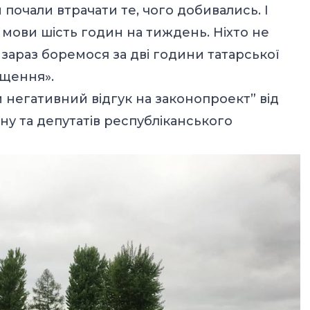
 почали втрачати те, чого добивались. І
 мови шість годин на тиждень. Ніхто не
 зараз боремося за дві години татарської
ищення».
 негативний відгук на законопроект” від
у та депутатів республіканського