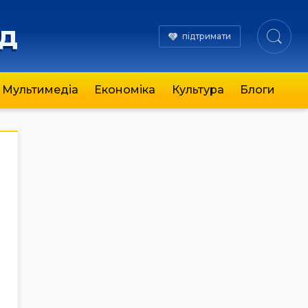
яд
підтримати
Мультимедіа
Економіка
Культура
Блоги