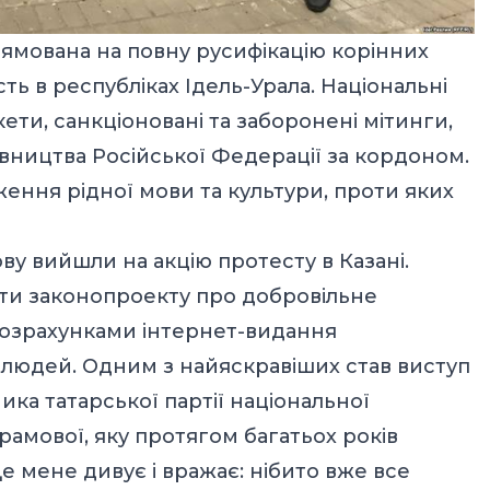
рямована на повну русифікацію корінних
сть в республіках Ідель-Урала. Національні
ети, санкціоновані та заборонені мітинги,
вництва Російської Федерації за кордоном.
ження рідної мови та культури, проти яких
ову вийшли на акцію протесту в Казані.
ти законопроекту про добровільне
розрахунками інтернет-видання
та людей. Одним з найяскравіших став виступ
ика татарської партії національної
йрамової, яку протягом багатьох років
е мене дивує і вражає: нібито вже все