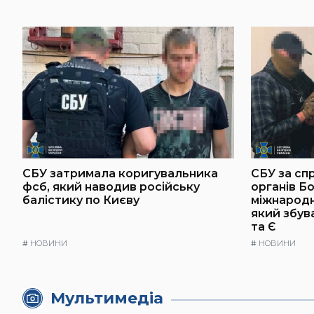
СБУ затримала коригувальника
СБУ за сп
фсб, який наводив російську
органів Б
балістику по Києву
міжнародн
який збув
та Є
#
НОВИНИ
#
НОВИНИ
Мультимедіа