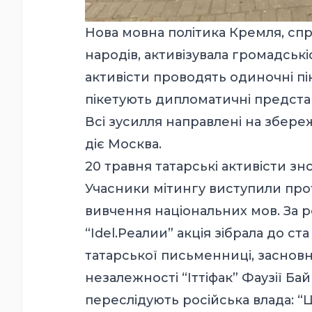
Нова мовна політика Кремля, сп
народів, активізувала громадські
активісти проводять одиночні пік
пікетують дипломатичні предста
Всі зусилля направлені на збере
діє Москва.
20 травня татарські активісти зн
Учасники мітингу виступили про
вивчення національних мов. За 
“Idel.Реалии” акція зібрала до с
татарської письменниці, засновн
незалежності “Іттіфак” Фаузії Ба
переслідують російська влада: “Ц