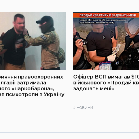
рияння правоохоронних
Офіцер ВСП вимагав $10
олгарії затримала
військового «Продай кв
ого «наркобарона»,
задонать мені»
ав психотропи в Україну
#
НОВИНИ