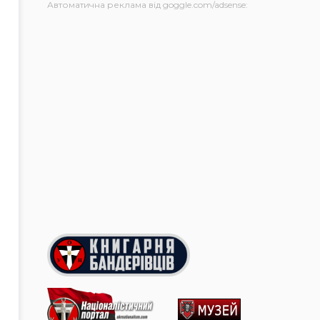
Автоматична реклама від goggle.com/adsense: