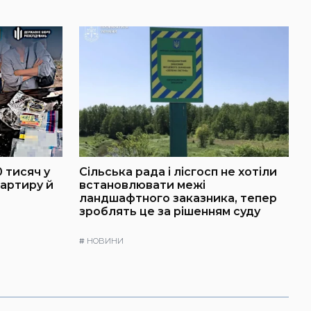
 тисяч у
Сільська рада і лісгосп не хотіли
артиру й
встановлювати межі
ландшафтного заказника, тепер
зроблять це за рішенням суду
#
НОВИНИ