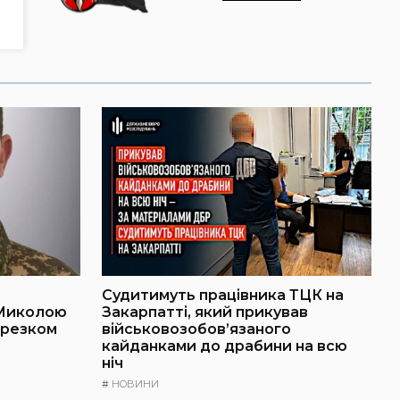
Судитимуть працівника ТЦК на
 Миколою
Закарпатті, який прикував
ерезком
військовозобов’язаного
кайданками до драбини на всю
ніч
#
НОВИНИ