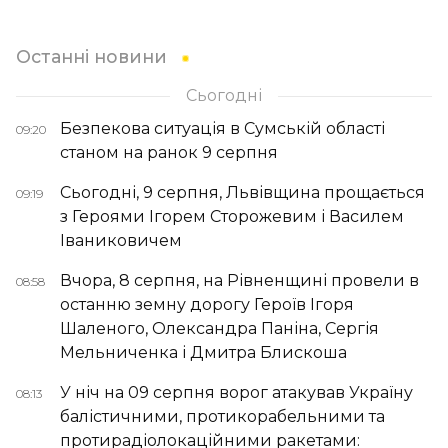
Останні новини
Сьогодні
Безпекова ситуація в Сумській області
09:20
станом на ранок 9 серпня
Сьогодні, 9 серпня, Львівщина прощається
09:19
з Героями Ігорем Сторожевим і Василем
Іваниковичем
Вчора, 8 серпня, на Рівненщині провели в
08:58
останню земну дорогу Героїв Ігоря
Шаленого, Олександра Паніна, Сергія
Мельниченка і Дмитра Блискоша
У ніч на 09 серпня ворог атакував Україну
08:13
балістичними, протикорабельними та
протирадіолокаційними ракетами: