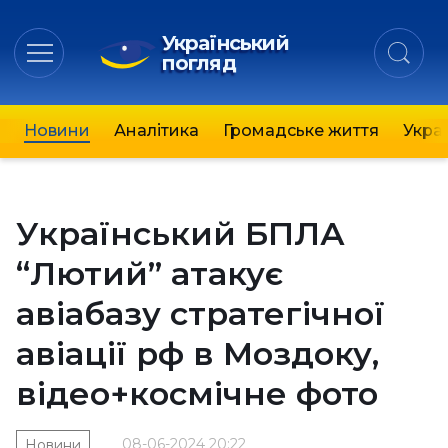
Український
погляд
Новини
Аналітика
Громадське життя
Украї
Український БПЛА
“Лютий” атакує
авіабазу стратегічної
авіації рф в Моздоку,
відео+космічне фото
08-06-2024 20:22
Новини