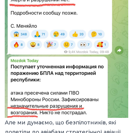
Але ми думаємо, що безпілотників, які
долетіли до авіабази стратегічної авіації