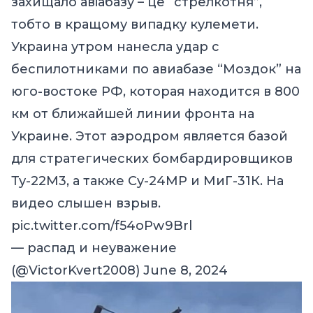
захищало авіабазу – це “стрелкотня”,
тобто в кращому випадку кулемети.
Украина утром нанесла удар с
беспилотниками по авиабазе “Моздок” на
юго-востоке РФ, которая находится в 800
км от ближайшей линии фронта на
Украине. Этот аэродром является базой
для стратегических бомбардировщиков
Ту-22М3, а также Су-24МР и МиГ-31К. На
видео слышен взрыв.
pic.twitter.com/f54oPw9Brl
— распад и неуважение
(@VictorKvert2008)
June 8, 2024