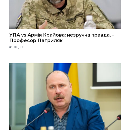
УПА vs Армія Крайова: незручна правда, –
Професор Патриляк
#
ВІДЕО