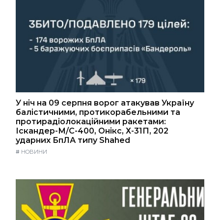
У ніч на 09 серпня ворог атакував Україну
балістичними, протикорабельними та
протирадіолокаційними ракетами:
Іскандер-М/С-400, Онікс, Х-31П, 202
ударних БпЛА типу Shahed
#
НОВИНИ