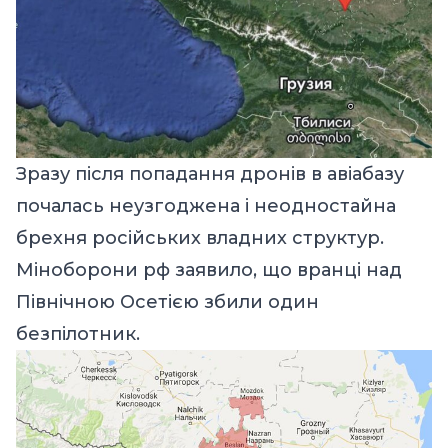
Зразу після попадання дронів в авіабазу
почалась неузгоджена і неодностайна
брехня російських владних структур.
Міноборони рф заявило, що вранці над
Північною Осетією збили один
безпілотник.