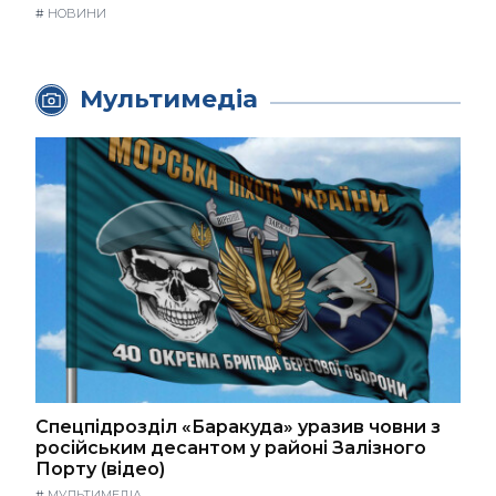
#
НОВИНИ
Мультимедіа
Спецпідрозділ «Баракуда» уразив човни з
російським десантом у районі Залізного
Порту (відео)
#
МУЛЬТИМЕДІА