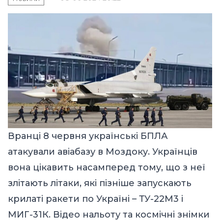
Вранці 8 червня українські БПЛА
атакували авіабазу в Моздоку. Українців
вона цікавить насамперед тому, що з неї
злітають літаки, які пізніше запускають
крилаті ракети по Україні – ТУ-22М3 і
МИГ-31К. Відео нальоту та космічні знімки