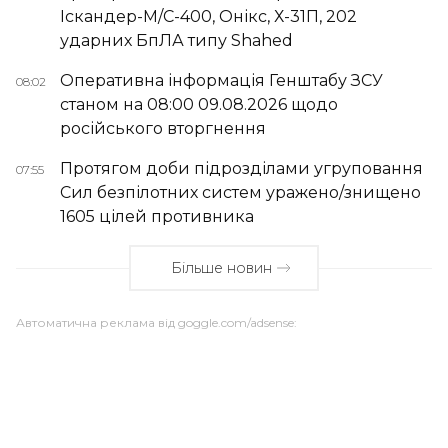
Іскандер-М/С-400, Онікс, Х-31П, 202
ударних БпЛА типу Shahed
Оперативна інформація Генштабу ЗСУ
08:02
станом на 08:00 09.08.2026 щодо
російського вторгнення
Протягом доби підрозділами угруповання
07:55
Сил безпілотних систем уражено/знищено
1605 цілей противника
Більше новин
Автоматична реклама від goggle.com/adsense: