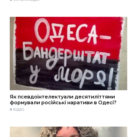
Як псевдоінтелектуали десятиліттями
формували російські наративи в Одесі?
#
ВІДЕО