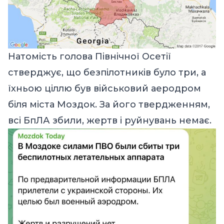
Натомість голова Північної Осетії
стверджує, що безпілотників було три, а
їхньою ціллю був військовий аеродром
біля міста Моздок. За його твердженням,
всі БпЛА збили, жертв і руйнувань немає.