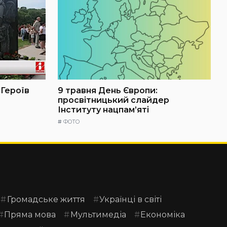
 Героїв
9 травня День Європи:
просвітницький слайдер
Інституту нацпам’яті
#
ФОТО
Громадське життя
Українці в світі
Пряма мова
Мультимедіа
Економіка