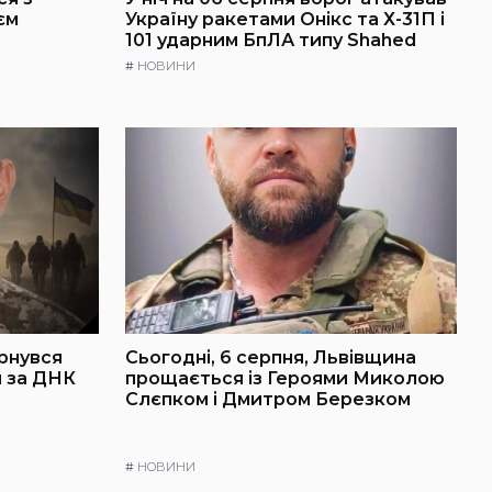
єм
Україну ракетами Онікс та Х-31П і
101 ударним БпЛА типу Shahed
#
НОВИНИ
рнувся
Сьогодні, 6 серпня, Львівщина
й за ДНК
прощається із Героями Миколою
Слєпком і Дмитром Березком
#
НОВИНИ