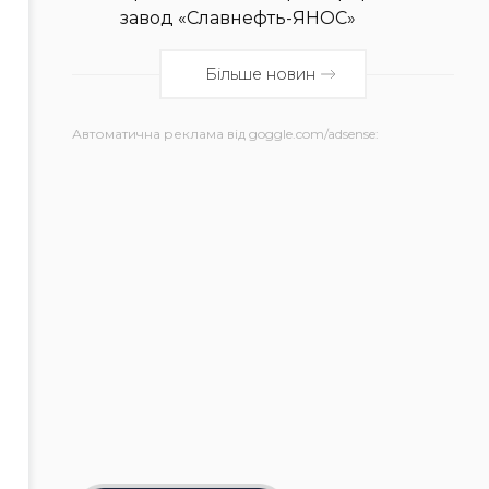
завод «Славнефть-ЯНОС»
Більше новин
Автоматична реклама від goggle.com/adsense: