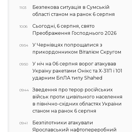
Безпекова ситуація в Сумській
11:03
області станом на ранок 6 серпня
Сьогодні, 6 серпня, свято
10:06
Преображення Господнього 2026
У Чернівцях попрощалися з
09:54
прикордонником Віталієм Скругом
У ніч на 06 серпня ворог атакував
09:50
Україну ракетами Онікс та Х-31П і 101
ударним БпЛА типу Shahed
Зведення про терор російських
09:44
військ проти цивільного населення
в північно-східних областях України
станом на ранок 6 серпня
Безпілотники атакували
09:41
Ярославський нафтопереробний