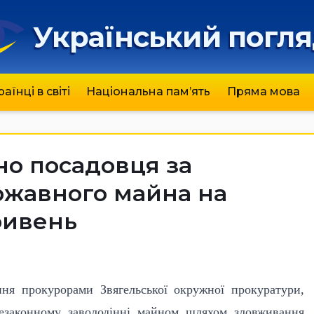
Український погл
раїнці в світі
Національна пам’ять
Пряма мова
но посадовця за
жавного майна на
ривень
ння прокурорами Звягельської окружної прокуратури,
езаконному заволодінні майном шляхом зловживання