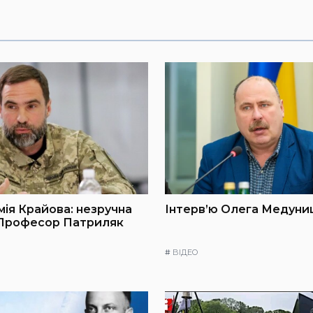
мія Крайова: незручна
Інтерв’ю Олега Медуниц
 Професор Патриляк
#
ВІДЕО