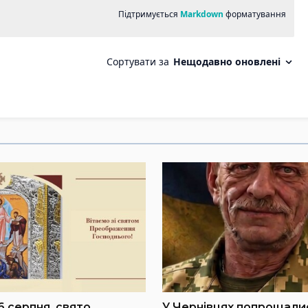
6 серпня, свято
У Чернівцях попрощали