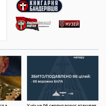
ся з
У ніч на 06 серпня ворог атакував