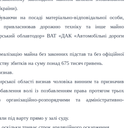
країни).
уваючи на посаді матеріально-відповідальної особи,
о привласнював дорожню техніку та інше майно
рський облавтодор» ВАТ «ДАК «Автомобільні дороги
реалізацію майна без законних підстав та без офіційної
тву збитків на суму понад 675 тисяч гривень.
изнав.
рської області визнав чоловіка винним та призначив
бавлення волі із позбавленням права протягом трьох
 організаційно-розпорядчими та адміністративно-
и під варту прямо у залі суду.
, оскільки триває строк апеляційного оскарження.