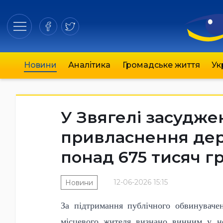
Новини
Аналітика
Громадське життя
Ук
У Звягелі засудже
привласнення дер
понад 675 тисяч г
12-06-2026 15:15
Новини
За підтримання публічного обвинуваче
місцевого жителя визнано винним у н