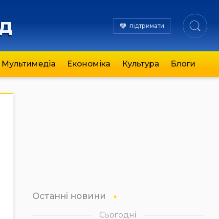
яд
підтримати
Мультимедіа
Економіка
Культура
Блоги
Останні новини
Сьогодні