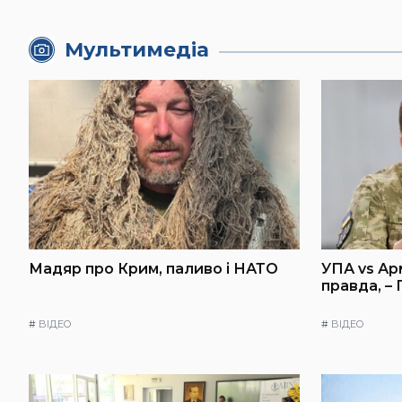
Мультимедіа
Мадяр про Крим, паливо і НАТО
УПА vs Ар
правда, –
#
ВІДЕО
#
ВІДЕО