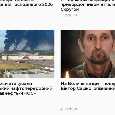
ення Господнього 2026
прикордонником Віталі
Скругом
#
НОВИНИ
ики атакували
На Волинь на щиті пове
ький нафтопереробний
Віктор Сашко, опізнани
лавнефть-ЯНОС»
#
НОВИНИ