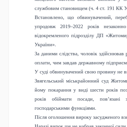
службовим становищем (ч. 4 ст. 191 КК У
Встановлено, що обвинувачений, переб
упродовж 2019–2022 років незаконн
відокремленого підрозділу ДП «Житоми
України».
За даними слідства, чоловік здійснював 
оплати, чим завдав державному підприємс
У суді обвинувачений свою провину не в
Звягельський міськрайонний суд Житоми
йому покарання у виді шести років поз
років обіймати посади, пов’язані з
господарськими функціями.
Після оголошення вироку засудженого взял
Наразі вирок ще не набрав законної сили