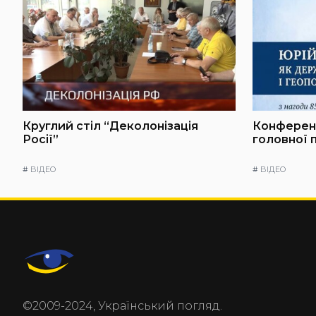
Круглий стіл “Деколонізація
Конференц
Росії”
головної 
#
ВІДЕО
#
ВІДЕО
©2009-2024, Український погляд.