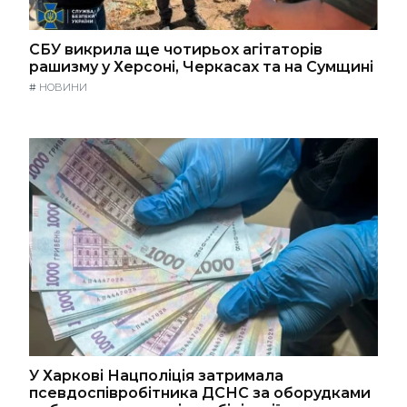
СБУ викрила ще чотирьох агітаторів
рашизму у Херсоні, Черкасах та на Сумщині
#
НОВИНИ
У Харкові Нацполіція затримала
псевдоспівробітника ДСНС за оборудками