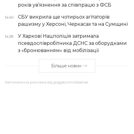
років ув’язнення за співпрацю з ФСБ
СБУ викрила ще чотирьох агітаторів
14:40
рашизму у Херсоні, Черкасах та на Сумщині
У Харкові Нацполіція затримала
14:28
псевдоспівробітника ДСНС за оборудками
з «бронюванням» від мобілізації
Більше новин
Автоматична реклама від goggle.com/adsense: