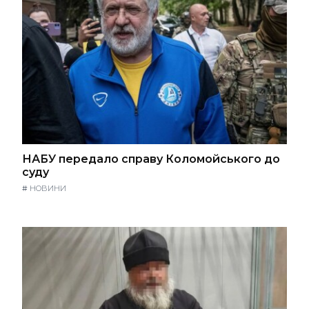
НАБУ передало справу Коломойського до
суду
#
НОВИНИ