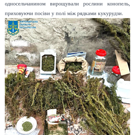
односельчанином вирощували рослини конопель,
приховуючи посіви у полі між рядками кукурудзи.