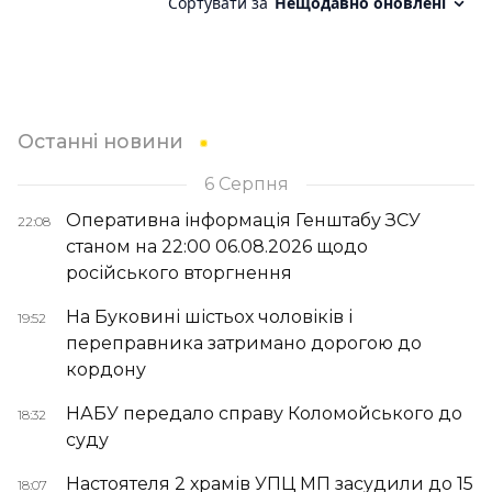
Останні новини
6 Серпня
Оперативна інформація Генштабу ЗСУ
22:08
станом на 22:00 06.08.2026 щодо
російського вторгнення
На Буковині шістьох чоловіків і
19:52
переправника затримано дорогою до
кордону
НАБУ передало справу Коломойського до
18:32
суду
Настоятеля 2 храмів УПЦ МП засудили до 15
18:07