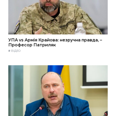
УПА vs Армія Крайова: незручна правда, –
Професор Патриляк
#
ВІДЕО