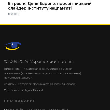
9 травня День Європи: просвітницький
слайдер Інституту нацпам’яті
#
ФОТО
©2009-2024, Український погляд.
Використання матеріалів сайту лише за умови
посилання (для інтернет-видань — гіперпосилання)
на «ukrpohliad.org».
Рекламні матеріали позначаються позначкою ad.
Політика конфіденційності
ПРО ВИДАННЯ