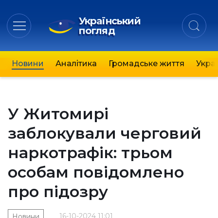
Український
погляд
Новини
Аналітика
Громадське життя
Украї
У Житомирі
заблокували черговий
наркотрафік: трьом
особам повідомлено
про підозру
16-10-2024 11:01
Новини