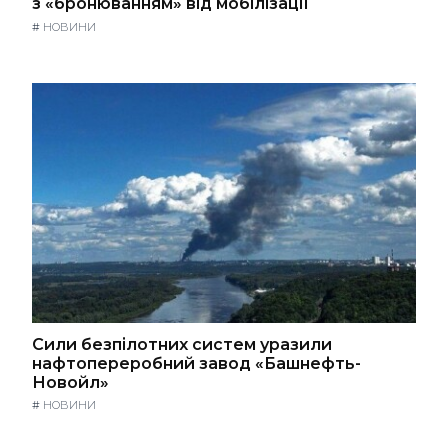
з «бронюванням» від мобілізації
#
НОВИНИ
Сили безпілотних систем уразили
нафтопереробний завод «Башнефть-
Новойл»
#
НОВИНИ