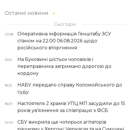
Останні новини
Сьогодні
Оперативна інформація Генштабу ЗСУ
22:08
станом на 22:00 06.08.2026 щодо
російського вторгнення
На Буковині шістьох чоловіків і
19:52
переправника затримано дорогою до
кордону
НАБУ передало справу Коломойського до
18:32
суду
Настоятеля 2 храмів УПЦ МП засудили до 15
18:07
років ув’язнення за співпрацю з ФСБ
СБУ викрила ще чотирьох агітаторів
14:40
рашизму у Херсоні, Черкасах та на Сумщині