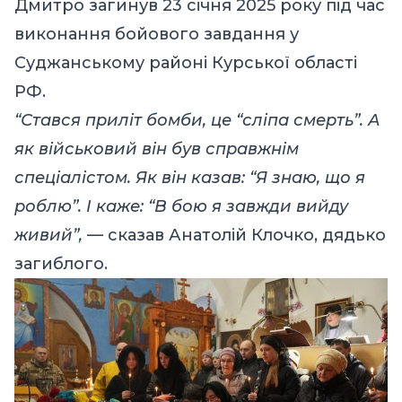
Дмитро загинув 23 січня 2025 року під час
виконання бойового завдання у
Суджанському районі Курської області
РФ.
“Стався приліт бомби, це “сліпа смерть”. А
як військовий він був справжнім
спеціалістом. Як він казав: “Я знаю, що я
роблю”. І каже: “В бою я завжди вийду
живий”,
— сказав Анатолій Клочко, дядько
загиблого.