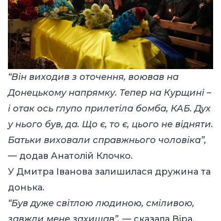
“Він виходив з оточення, воював на
Донецькому напрямку.
Тепер на Курщині –
і отак ось глупо прилетіла бомба, КАБ. Дух
у нього був, да. Що є, то є, цього не відняти.
Батьки виховали справжнього чоловіка”,
— додав Анатолій Клочко.
У Дмитра Іванова залишилася дружина та
донька.
“Був дуже світлою людиною, сміливою,
завжди мене захищав”, —
сказала Віра,