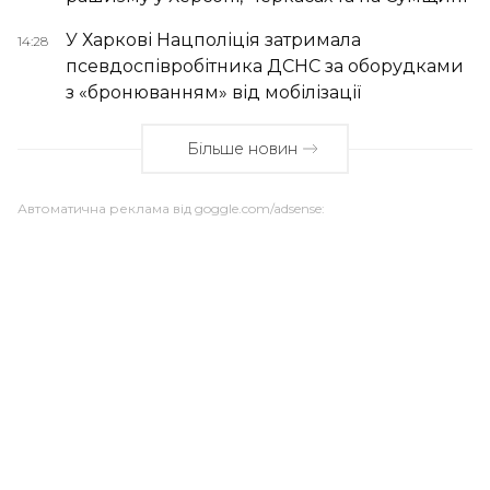
У Харкові Нацполіція затримала
14:28
псевдоспівробітника ДСНС за оборудками
з «бронюванням» від мобілізації
Більше новин
Автоматична реклама від goggle.com/adsense: