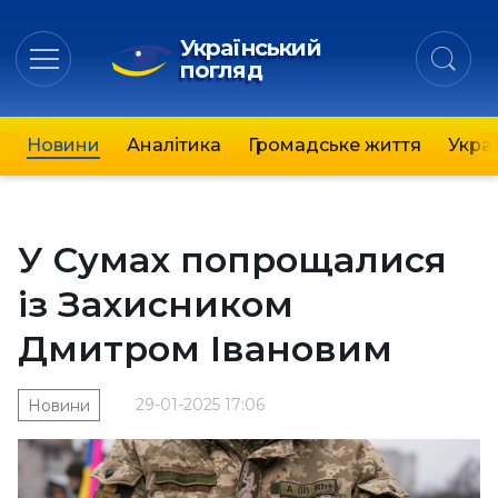
Український
погляд
Новини
Аналітика
Громадське життя
Украї
У Сумах попрощалися
із Захисником
Дмитром Івановим
29-01-2025 17:06
Новини