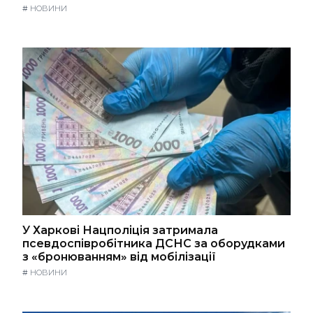
#
НОВИНИ
У Харкові Нацполіція затримала
псевдоспівробітника ДСНС за оборудками
з «бронюванням» від мобілізації
#
НОВИНИ