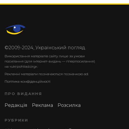
©2009-2024, Український погляд.
Використання матеріалів сайту лише за умови
посилання (для інтернет-видань — гіперпосилання)
на «ukrpohliad.org».
Рекламні матеріали позначаються позначкою ad.
Політика конфіденційності
ПРО ВИДАННЯ
Редакція
Реклама
Розсилка
РУБРИКИ