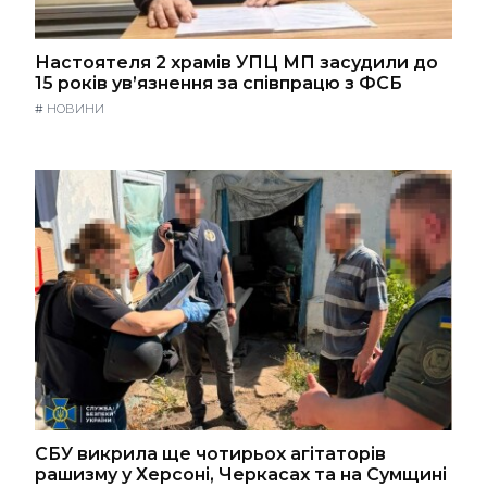
Настоятеля 2 храмів УПЦ МП засудили до
15 років ув’язнення за співпрацю з ФСБ
#
НОВИНИ
СБУ викрила ще чотирьох агітаторів
рашизму у Херсоні, Черкасах та на Сумщині