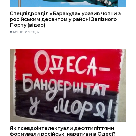
Спецпідрозділ «Баракуда» уразив човни з
російським десантом у районі Залізного
Порту (відео)
#
МУЛЬТИМЕДІА
Як псевдоінтелектуали десятиліттями
формували російські наративи в Одесі?