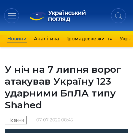
Український
погляд
Новини
Аналітика
Громадське життя
Украї
У ніч на 7 липня ворог
атакував Україну 123
ударними БпЛА типу
Shahed
07-07-2026 08:45
Новини