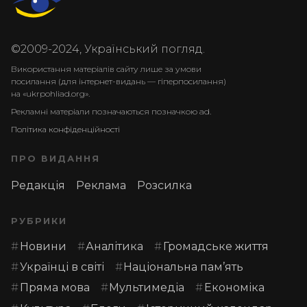
©2009-2024, Український погляд.
Використання матеріалів сайту лише за умови
посилання (для інтернет-видань — гіперпосилання)
на «ukrpohliad.org».
Рекламні матеріали позначаються позначкою ad.
Політика конфіденційності
ПРО ВИДАННЯ
Редакція
Реклама
Розсилка
РУБРИКИ
Новини
Аналітика
Громадське життя
Українці в світі
Національна пам’ять
Пряма мова
Мультимедіа
Економіка