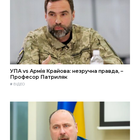
УПА vs Армія Крайова: незручна правда, –
Професор Патриляк
#
ВІДЕО