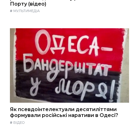
Порту (відео)
#
МУЛЬТИМЕДІА
Як псевдоінтелектуали десятиліттями
формували російські наративи в Одесі?
#
ВІДЕО