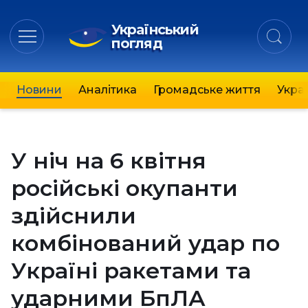
Український
погляд
Новини
Аналітика
Громадське життя
Украї
У ніч на 6 квітня
російські окупанти
здійснили
комбінований удар по
Україні ракетами та
ударними БпЛА