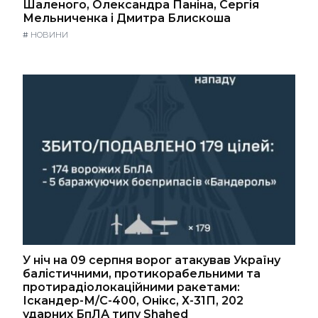
Шаленого, Олександра Паніна, Сергія
Мельниченка і Дмитра Блискоша
#
НОВИНИ
У ніч на 09 серпня ворог атакував Україну
балістичними, протикорабельними та
протирадіолокаційними ракетами:
Іскандер-М/С-400, Онікс, Х-31П, 202
ударних БпЛА типу Shahed