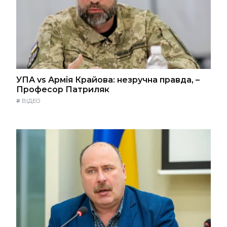
УПА vs Армія Крайова: незручна правда, –
Професор Патриляк
#
ВІДЕО