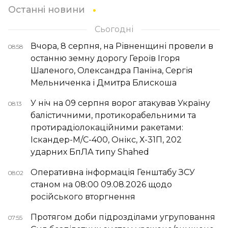
Останні новини
Сьогодні
Вчора, 8 серпня, на Рівненщині провели в
08:58
останню земну дорогу Героїв Ігоря
Шаленого, Олександра Паніна, Сергія
Мельниченка і Дмитра Блискоша
У ніч на 09 серпня ворог атакував Україну
08:13
балістичними, протикорабельними та
протирадіолокаційними ракетами:
Іскандер-М/С-400, Онікс, Х-31П, 202
ударних БпЛА типу Shahed
Оперативна інформація Генштабу ЗСУ
08:02
станом на 08:00 09.08.2026 щодо
російського вторгнення
Протягом доби підрозділами угруповання
07:55