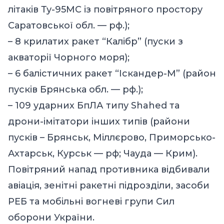
літаків Ту-95МС із повітряного простору
Саратовської обл. — рф.);
– 8 крилатих ракет “Калібр” (пуски з
акваторії Чорного моря);
– 6 балістичних ракет “Іскандер-М” (район
пусків Брянська обл. — рф.);
– 109 ударних БпЛА типу Shahed та
дрони-імітатори інших типів (райони
пусків – Брянськ, Міллєрово, Приморсько-
Ахтарськ, Курськ — рф; Чауда — Крим).
Повітряний напад противника відбивали
авіація, зенітні ракетні підрозділи, засоби
РЕБ та мобільні вогневі групи Сил
оборони України.