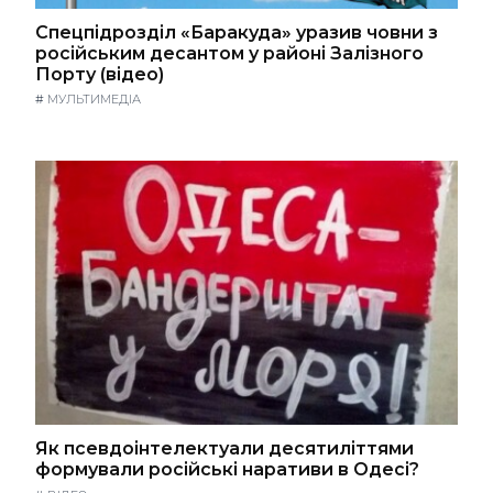
Спецпідрозділ «Баракуда» уразив човни з
російським десантом у районі Залізного
Порту (відео)
#
МУЛЬТИМЕДІА
Як псевдоінтелектуали десятиліттями
формували російські наративи в Одесі?