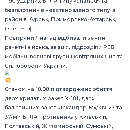
– 90 ударних БпЛА типу «Shahed» та
безпілотників невстановленого типу із
районів Курськ, Приморсько-Ахтарськ,
Орел – рф.
Повітряний напад відбивали зенітні
ракетні війська, авіація, підрозділи РЕБ,
мобільні вогневі групи Повітряних Сил та
Сил оборони України.
Станом на 10.00 підтверджено збиття
двох крилатих ракет Х-101, двох
балістичних ракет «Іскандер-М»/KN-23 та
37-ми БпЛА противника у Київській,
Полтавській, Житомирській, Сумській,