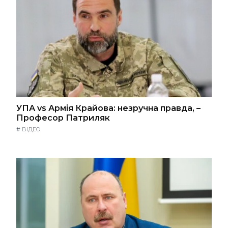
УПА vs Армія Крайова: незручна правда, –
Професор Патриляк
#
ВІДЕО