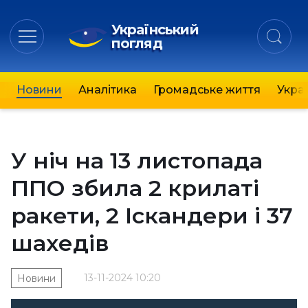
Український
погляд
Новини
Аналітика
Громадське життя
Украї
У ніч на 13 листопада
ППО збила 2 крилаті
ракети, 2 Іскандери і 37
шахедів
13-11-2024 10:20
Новини