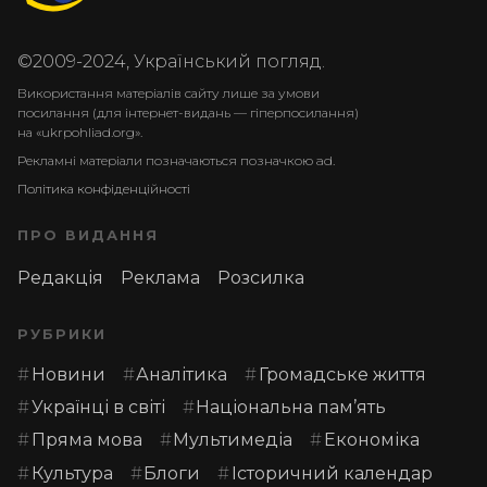
©2009-2024, Український погляд.
Використання матеріалів сайту лише за умови
посилання (для інтернет-видань — гіперпосилання)
на «ukrpohliad.org».
Рекламні матеріали позначаються позначкою ad.
Політика конфіденційності
ПРО ВИДАННЯ
Редакція
Реклама
Розсилка
РУБРИКИ
Новини
Аналітика
Громадське життя
Українці в світі
Національна пам’ять
Пряма мова
Мультимедіа
Економіка
Культура
Блоги
Історичний календар