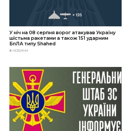
У ніч на 08 серпня ворог атакував Україну
шістьма ракетами а також 151 ударним
БпЛА типу Shahed
#
НОВИНИ