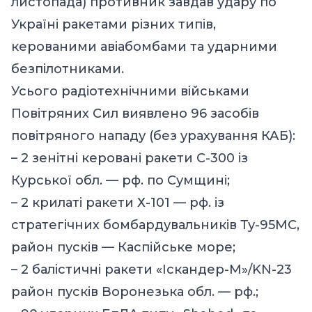
листопада) противник завдав удару по
Україні ракетами різних типів,
керованими авіабомбами та ударними
безпілотниками.
Усього радіотехнічними військами
Повітряних Сил виявлено 96 засобів
повітряного нападу (без урахування КАБ):
– 2 зенітні керовані ракети С-300 із
Курської обл. — рф. по Сумщині;
– 2 крилаті ракети Х-101 — рф. із
стратегічних бомбардувальників Ту-95МС,
район пусків — Каспійське море;
– 2 балістичні ракети «Іскандер-М»/KN-23
район пусків Воронезька обл. — рф.;