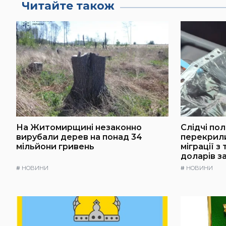
Читайте також
На Житомирщині незаконно
Слідчі по
вирубали дерев на понад 34
перекрили
мільйони гривень
міграції з
доларів з
#
НОВИНИ
#
НОВИНИ