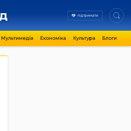
яд
підтримати
Мультимедіа
Економіка
Культура
Блоги