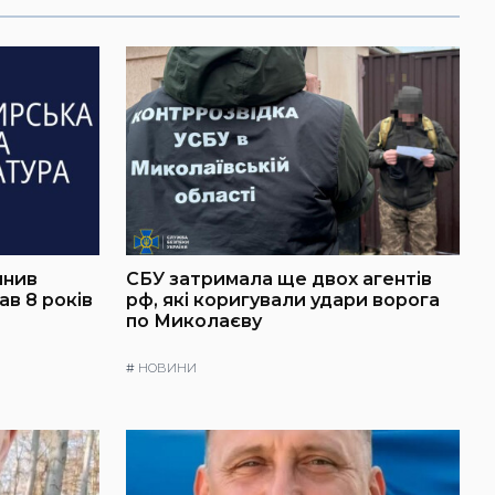
инив
СБУ затримала ще двох агентів
в 8 років
рф, які коригували удари ворога
по Миколаєву
#
НОВИНИ