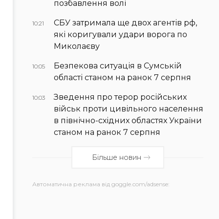
позбавлення волі
СБУ затримала ще двох агентів рф,
10:21
які коригували удари ворога по
Миколаєву
Безпекова ситуація в Сумській
10:05
області станом на ранок 7 серпня
Зведення про терор російських
10:03
військ проти цивільного населення
в північно-східних областях України
станом на ранок 7 серпня
Більше новин
Автоматична реклама від goggle.com/adsense: