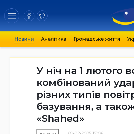
Новини
Аналітика
Громадське життя
Ук
У ніч на 1 лютого 
комбінований удар
різних типів пові
базування, а так
«Shahed»
01-02-2025 17:06
Новини