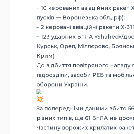
– 10 керованих авіаційних ракет Х-
пусків — Воронезька обл., рф);
– 2 керовані авіаційні ракети Х-31
– 123 ударних БпЛА «Shahed»/дрон
Курськ, Орел, Міллєрово, Брянсь
Крим).
До відбиття повітряного нападу 
підрозділи, засоби РЕБ та мобіль
оборони України.
За попередніми даними збито 56
різних типів, ще 61 БпЛА не досяг
Частину ворожих крилатих раке