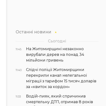
Останні новини
Сьогодні
На Житомирщині незаконно
11:45
вирубали дерев на понад 34
мільйони гривень
Слідчі поліції Житомирщини
11:40
перекрили канал нелегальної
міграції з тарифом 15 тисяч доларів
за «квиток за кордон»
Водій-пияк, який спричинив
11:33
смертельну ДТП, отримав 8 років