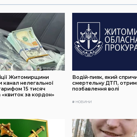
ліції Житомирщини
Водій-пияк, який сприч
 канал нелегальної
смертельну ДТП, отрима
 тарифом 15 тисяч
позбавлення волі
а «квиток за кордон»
#
НОВИНИ