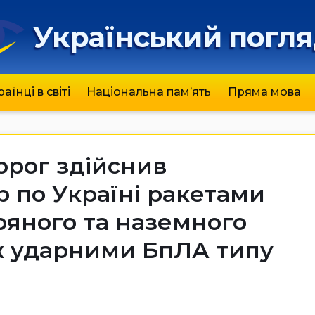
Український погл
раїнці в світі
Національна пам’ять
Пряма мова
ворог здійснив
 по Україні ракетами
тряного та наземного
ож ударними БпЛА типу