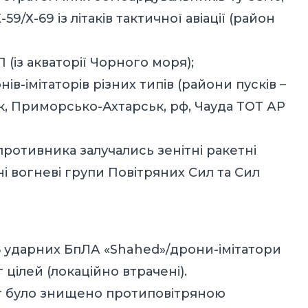
59/Х-69 із літаків тактичної авіації (район
П (із акваторії Чорного моря);
ів-імітаторів різних типів (райони пусків –
к, Приморсько-Ахтарськ, рф, Чауда ТОТ АР
противника залучались зенітні ракетні
ні вогневі групи Повітряних Сил та Сил
 ударних БпЛА «Shahed»/дрони-імітатори
 цілей (локаційно втрачені).
т було знищено протиповітряною