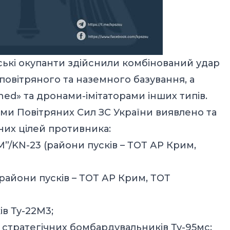
ійські окупанти здійснили комбінований удар
 повітряного та наземного базування, а
ed» та дронами-імітаторами інших типів.
ами Повітряних Сил ЗС України виявлено та
яних цілей противника:
М”/KN-23 (райони пусків – ТОТ АР Крим,
(райони пусків – ТОТ АР Крим, ТОТ
ків Ту-22М3;
із стратегічних бомбардувальників Ту-95мс;