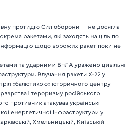
тивну протидію Сил оборони — не досягла
зокрема ракетами, які заходять на ціль по
у інформацію щодо ворожих ракет поки не
кетами та ударними БпЛА уражено цивільні
раструктури. Влучання ракети Х-22 у
тріл «балістикою» історичного центру
рварства і тероризму російського
того противник атакував українські
ької енергетичної інфраструктури у
Харківській, Хмельницькій, Київській