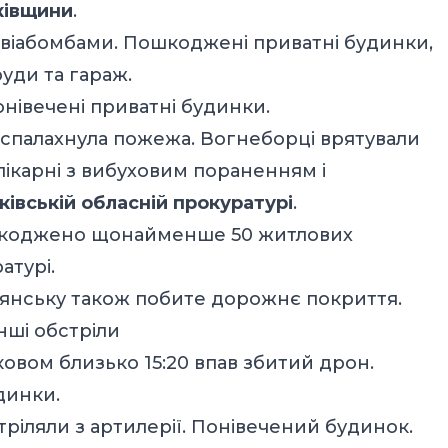
ківщини
.
віабомбами. Пошкоджені приватні будинки,
уди та гараж.
нівечені приватні будинки.
 спалахнула пожежа. Вогнеборці врятували
 лікарні з вибуховим пораненням і
ківській обласній прокуратурі
.
пошкоджено щонайменше 50 житлових
атурі.
п’янську також побите дорожнє покриття.
нші обстріли
ковом близько 15:20 впав збитий дрон.
удинки.
ріляли з артилерії. Понівечений будинок.