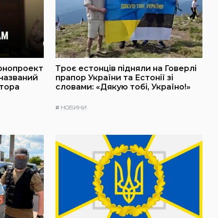
онопроект
Троє естонців підняли на Говерлі
 названий
прапор України та Естонії зі
атора
словами: «Дякую тобі, Україно!»
#
НОВИНИ