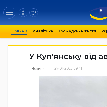
Новини
Аналітика
Громадське життя
Ук
У Куп’янську від 
27-01-2025 09:41
Новини