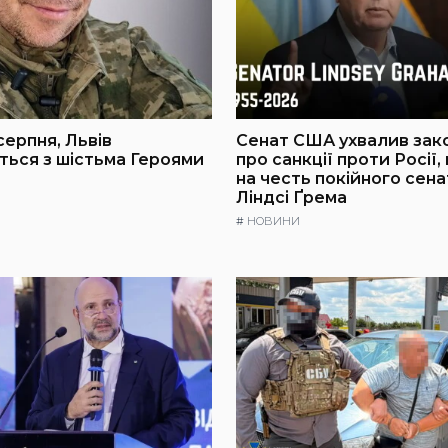
серпня, Львів
Сенат США ухвалив зак
ься з шістьма Героями
про санкції проти Росії,
на честь покійного сен
Ліндсі Ґрема
#
НОВИНИ