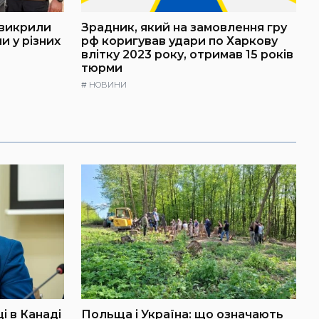
 викрили
Зрадник, який на замовлення гру
и у різних
рф коригував удари по Харкову
влітку 2023 року, отримав 15 років
тюрми
#
НОВИНИ
і в Канаді
Польща і Україна: що означають