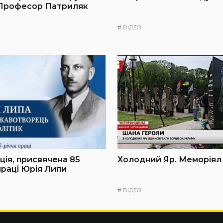
 Професор Патриляк
#
ВІДЕО
ія, присвячена 85
Холодний Яр. Меморіял
праці Юрія Липи
#
ВІДЕО