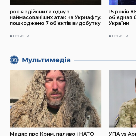
росія здійснила одну з
15 років К
наймасованіших атак на Укрнафту:
об’єднав 
пошкоджено 7 об’єктів видобутку
України
#
НОВИНИ
#
НОВИНИ
Мультимедіа
Мадяр про Крим, паливо і НАТО
УПА vs Ар