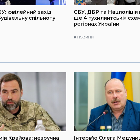
БУ: ювілейний захід
СБУ, ДБР та Нацполіція
будівельну спільноту
ще 4 «ухилянтські» схем
регіонах України
#
НОВИНИ
мія Крайова: незручна
Інтерв’ю Олега Медуниц