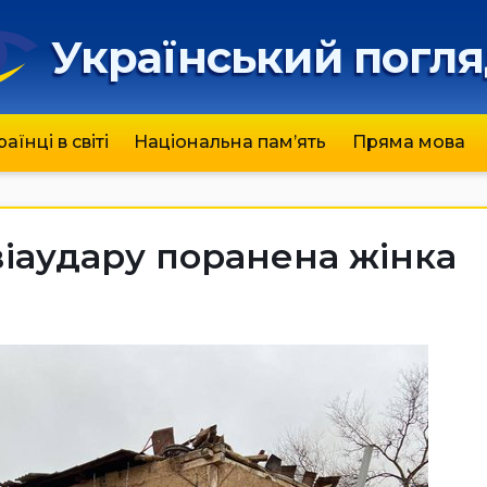
Український погл
раїнці в світі
Національна пам’ять
Пряма мова
авіаудару поранена жінка