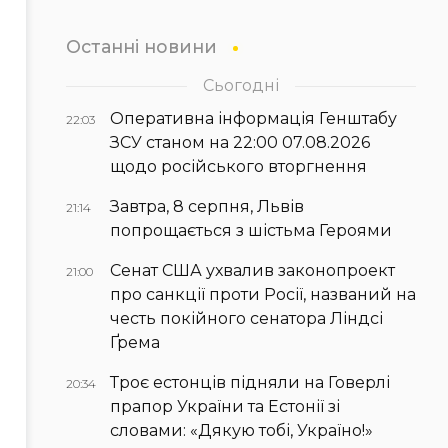
Останні новини
Сьогодні
Оперативна інформація Генштабу
22:03
ЗСУ станом на 22:00 07.08.2026
щодо російського вторгнення
Завтра, 8 серпня, Львів
21:14
попрощається з шістьма Героями
Сенат США ухвалив законопроект
21:00
про санкції проти Росії, названий на
честь покійного сенатора Ліндсі
Ґрема
Троє естонців підняли на Говерлі
20:34
прапор України та Естонії зі
словами: «Дякую тобі, Україно!»