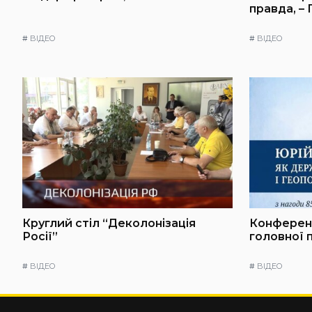
правда, –
#
ВІДЕО
#
ВІДЕО
Круглий стіл “Деколонізація
Конференц
Росії”
головної 
#
ВІДЕО
#
ВІДЕО