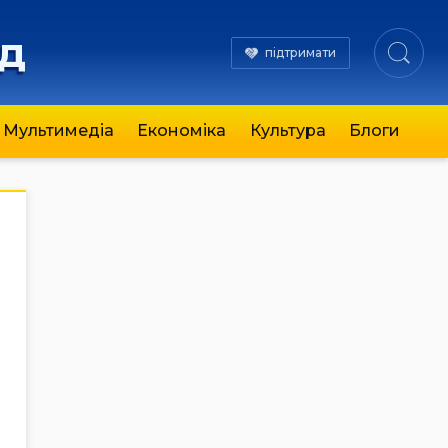
яд
підтримати
Мультимедіа
Економіка
Культура
Блоги