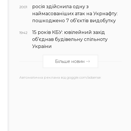
росія здійснила одну з
20:01
наймасованіших атак на Укрнафту:
пошкоджено 7 об’єктів видобутку
15 років КБУ: ювілейний захід
19:42
об’єднав будівельну спільноту
України
Більше новин
Автоматична реклама від goggle.com/adsense: