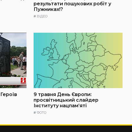
результати пошукових робіт у
Пужниках!?
#
ВІДЕО
 Героїв
9 травня День Європи:
просвітницький слайдер
Інституту нацпам’яті
#
ФОТО