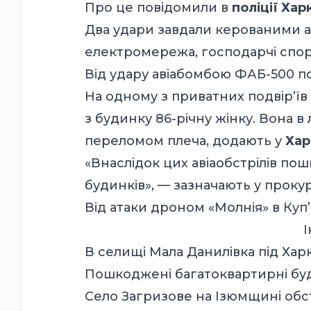
Про це
повідомили
в
поліції Хар
Два удари завдали керованими а
електромережа, господарчі спор
Від удару авіабомбою ФАБ-500 по
На одному з приватних подвір’їв
з будинку 86-річну жінку. Вона в
переломом плеча,
додають
у
Хар
«Внаслідок цих авіаобстрілів 
будинків», — зазначають у прокур
Від атаки дроном «Молнія» в Ку
І
В селищі Мала Данилівка під Хар
Пошкоджені багатоквартирні б
Село Загризове на Ізюмщині обст