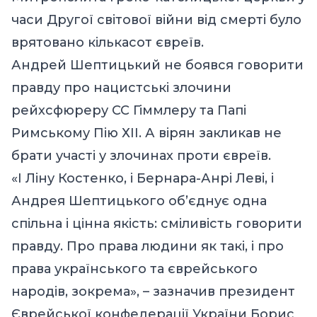
часи Другої світової війни від смерті було
врятовано кількасот євреїв.
Андрей Шептицький не боявся говорити
правду про нацистські злочини
рейхсфюреру СС Гіммлеру та Папі
Римському Пію ХІІ. А вірян закликав не
брати участі у злочинах проти євреїв.
«І Ліну Костенко, і Бернара-Анрі Леві, і
Андрея Шептицького об’єднує одна
спільна і цінна якість: сміливість говорити
правду. Про права людини як такі, і про
права українського та єврейського
народів, зокрема», – зазначив президент
Єврейської конфедерації України Борис