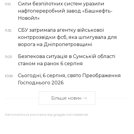
Сили безпілотних систем уразили
11:51
нафтопереробний завод «Башнефть-
Новойл»
СБУ затримала агентку військової
11:35
контррозвідки фсб, яка шпигувала для
ворога на Дніпропетровщині
Безпекова ситуація в Сумській області
11:03
станом на ранок 6 серпня
Сьогодні, 6 серпня, свято Преображення
10:06
Господнього 2026
Більше новин
Автоматична реклама від goggle.com/adsense: