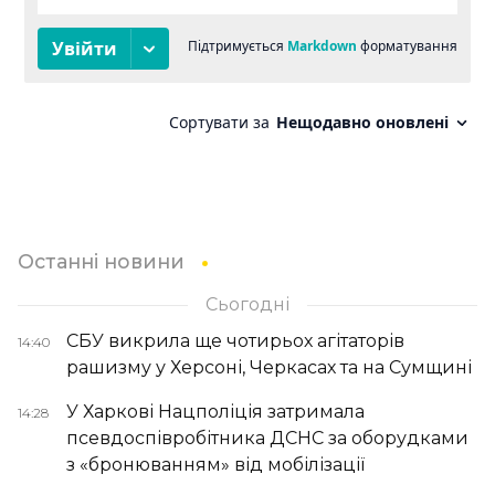
Останні новини
Сьогодні
СБУ викрила ще чотирьох агітаторів
14:40
рашизму у Херсоні, Черкасах та на Сумщині
У Харкові Нацполіція затримала
14:28
псевдоспівробітника ДСНС за оборудками
з «бронюванням» від мобілізації