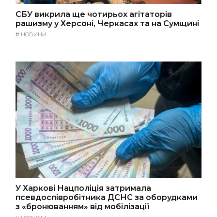
СБУ викрила ще чотирьох агітаторів
рашизму у Херсоні, Черкасах та на Сумщині
#
НОВИНИ
У Харкові Нацполіція затримала
псевдоспівробітника ДСНС за оборудками
з «бронюванням» від мобілізації