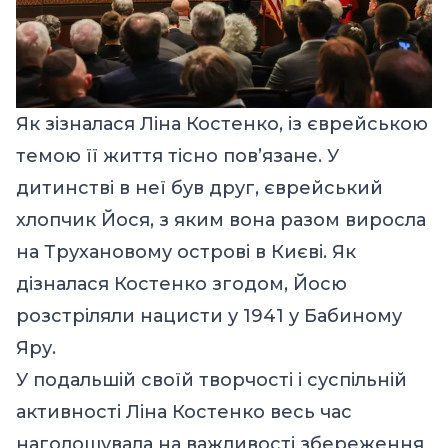
Як зізналася Ліна Костенко, із єврейською
темою її життя тісно пов’язане. У
дитинстві в неї був друг, єврейський
хлопчик Йося, з яким вона разом виросла
на Трухановому острові в Києві. Як
дізналася Костенко згодом, Йосю
розстріляли нацисти у 1941 у Бабиному
Яру.
У подальшій своїй творчості і суспільній
активності Ліна Костенко весь час
наголошувала на важливості збереження