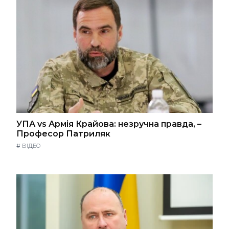
УПА vs Армія Крайова: незручна правда, –
Професор Патриляк
#
ВІДЕО