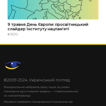
9 травня День Європи: просвітницький
слайдер Інституту нацпам’яті
#
ФОТО
©2009-2024, Український погляд.
Використання матеріалів сайту лише за умови
посилання (для інтернет-видань — гіперпосилання)
на «ukrpohliad.org».
Рекламні матеріали позначаються позначкою ad.