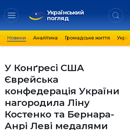
Український
погляд
Новини
Аналітика
Громадське життя
Украї
У Конґресі США
Єврейська
конфедерація України
нагородила Ліну
Костенко та Бернара-
Анрі Леві медалями