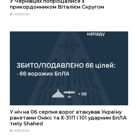
У Чернівцях попрощалися з
прикордонником Віталієм Скругом
#
НОВИНИ
У ніч на 06 серпня ворог атакував Україну
ракетами Онікс та Х-31П і 101 ударним БпЛА
типу Shahed
#
НОВИНИ