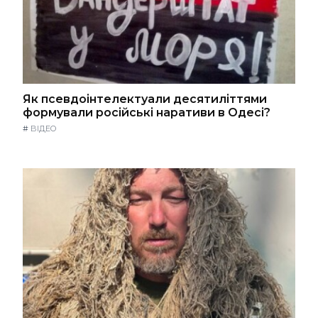
Як псевдоінтелектуали десятиліттями
формували російські наративи в Одесі?
#
ВІДЕО