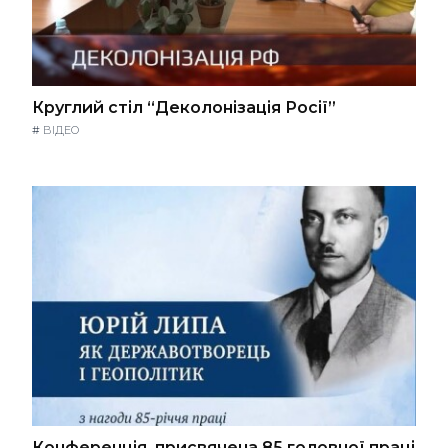
Круглий стіл “Деколонізація Росії”
#
ВІДЕО
Конференція, присвячена 85 головної праці