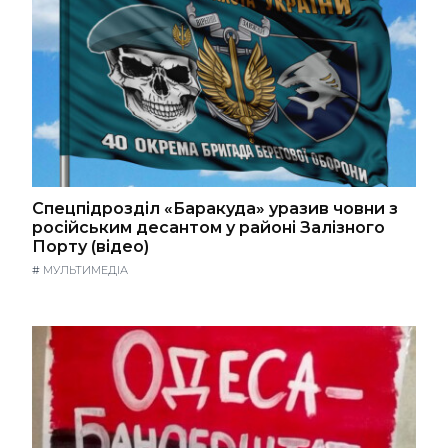
Спецпідрозділ «Баракуда» уразив човни з
російським десантом у районі Залізного
Порту (відео)
#
МУЛЬТИМЕДІА