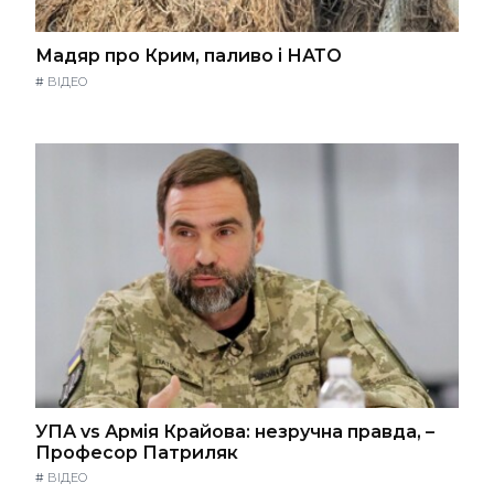
Мадяр про Крим, паливо і НАТО
#
ВІДЕО
УПА vs Армія Крайова: незручна правда, –
Професор Патриляк
#
ВІДЕО