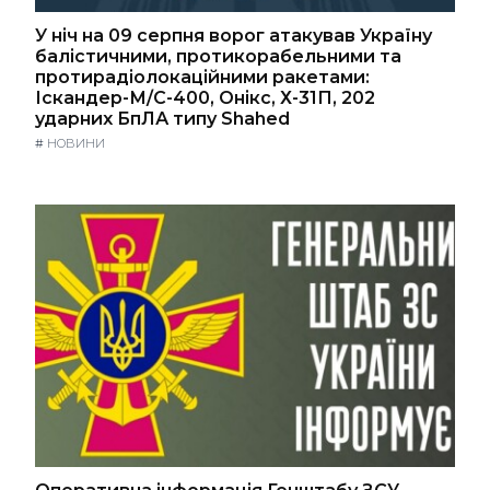
У ніч на 09 серпня ворог атакував Україну
балістичними, протикорабельними та
протирадіолокаційними ракетами:
Іскандер-М/С-400, Онікс, Х-31П, 202
ударних БпЛА типу Shahed
#
НОВИНИ