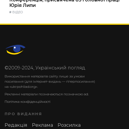
Юрія Липи
#
ВІДЕО
©2009-2024, Український погляд.
Використання матеріалів сайту лише за умови
посилання (для інтернет-видань — гіперпосилання)
на «ukrpohliad.org».
Рекламні матеріали позначаються позначкою ad.
Політика конфіденційності
ПРО ВИДАННЯ
Редакція
Реклама
Розсилка