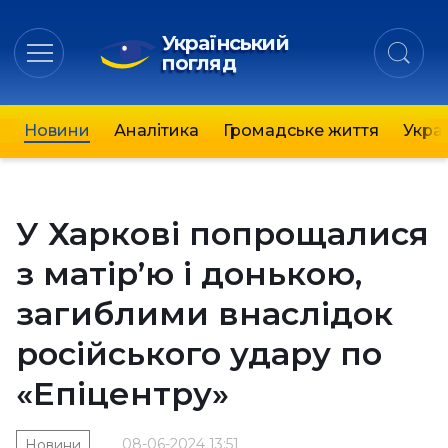
Український
погляд
Новини
Аналітика
Громадське життя
Украї
У Харкові попрощалися
з матір’ю і донькою,
загиблими внаслідок
російського удару по
«Епіцентру»
08-06-2024 13:51
Новини