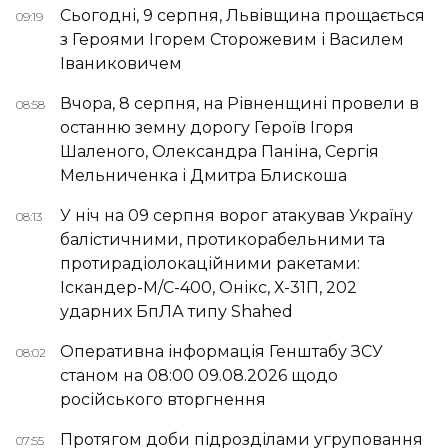
Сьогодні, 9 серпня, Львівщина прощається
09:19
з Героями Ігорем Сторожевим і Василем
Іваниковичем
Вчора, 8 серпня, на Рівненщині провели в
08:58
останню земну дорогу Героїв Ігоря
Шаленого, Олександра Паніна, Сергія
Мельниченка і Дмитра Блискоша
У ніч на 09 серпня ворог атакував Україну
08:13
балістичними, протикорабельними та
протирадіолокаційними ракетами:
Іскандер-М/С-400, Онікс, Х-31П, 202
ударних БпЛА типу Shahed
Оперативна інформація Генштабу ЗСУ
08:02
станом на 08:00 09.08.2026 щодо
російського вторгнення
Протягом доби підрозділами угруповання
07:55