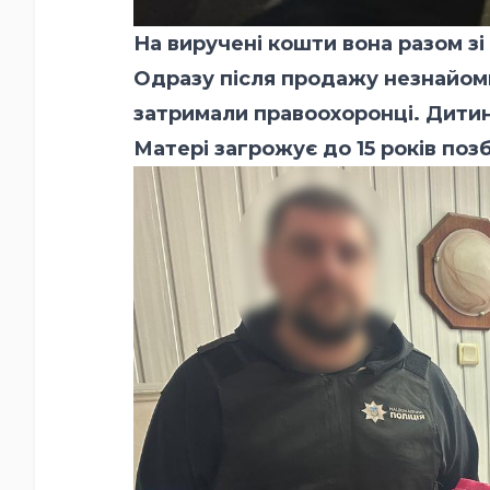
На виручені кошти вона разом з
Одразу після продажу незнайомц
затримали правоохоронці. Дитина
Матері загрожує до 15 років поз