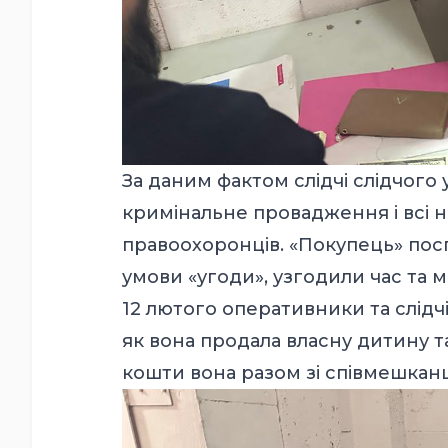
За даним фактом слідчі слідчого 
кримінальне провадження і всі н
правоохоронців. «Покупець» посп
умови «угоди», узгодили час та мі
12 лютого оперативники та слідчі
як вона продала власну дитину та
кошти вона разом зі співмешкан