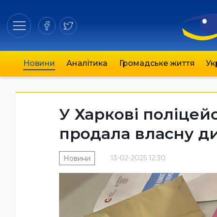
Новини
Аналітика
Громадське життя
Ук
У Харкові поліцейс
продала власну ди
13-02-2025 12:30
Новини