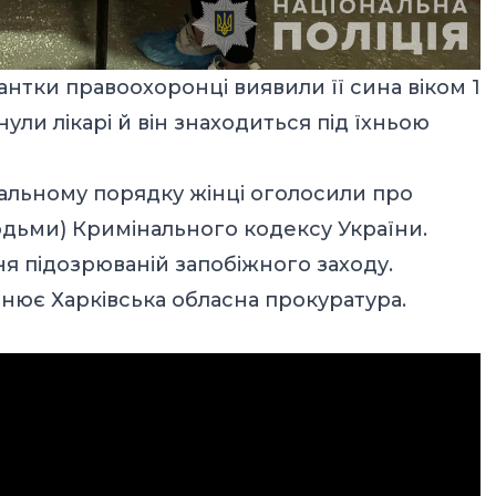
нтки правоохоронці виявили її сина віком 1
янули лікарі й він знаходиться під їхньою
уальному порядку жінці оголосили про
я людьми) Кримінального кодексу України.
я підозрюваній запобіжного заходу.
нює Харківська обласна прокуратура.