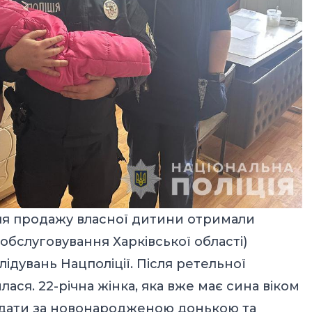
ля продажу власної дитини отримали
обслуговування Харківської області)
ідувань Нацполіції. Після ретельної
ася. 22-річна жінка, яка вже має сина віком
оглядати за новонародженою донькою та