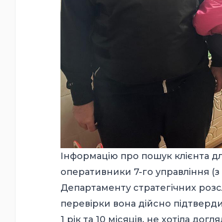
Інформацію про пошук клієнта д
оперативники 7-го управління (з 
Департаменту стратегічних розсл
перевірки вона дійсно підтвердил
1 рік та 10 місяців, не хотіла д