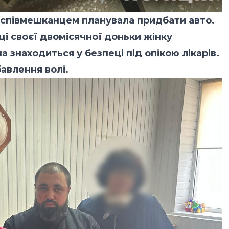
і співмешканцем планувала придбати авто.
і своєї двомісячної доньки жінку
 знаходиться у безпеці під опікою лікарів.
бавлення волі.