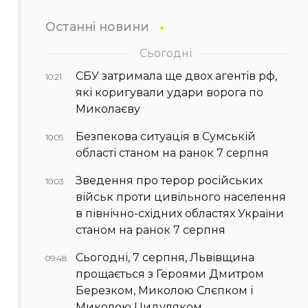
Останні новини
Сьогодні
СБУ затримала ще двох агентів рф,
10:21
які коригували удари ворога по
Миколаєву
Безпекова ситуація в Сумській
10:05
області станом на ранок 7 серпня
Зведення про терор російських
10:03
військ проти цивільного населення
в північно-східних областях України
станом на ранок 7 серпня
Сьогодні, 7 серпня, Львівщина
09:48
прощається з Героями Дмитром
Березком, Миколою Слєпком і
Миколою Цидуляком