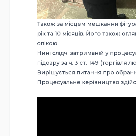
Також за місцем мешкання фігура
рік та 10 місяців. Його також огл
опікою.
Нині слідчі затриманій у процес
підозру за ч. 3 ст. 149 (торгівл
Вирішується питання про обранн
Процесуальне керівництво здійс