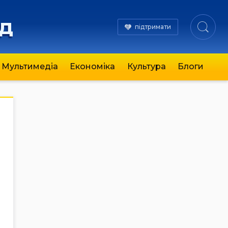
яд
підтримати
Мультимедіа
Економіка
Культура
Блоги