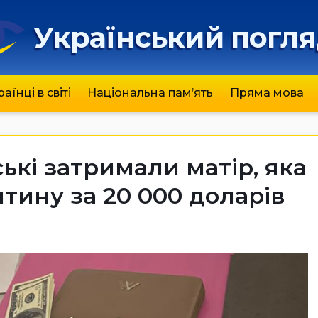
Український погл
раїнці в світі
Національна пам’ять
Пряма мова
ькі затримали матір, яка
тину за 20 000 доларів