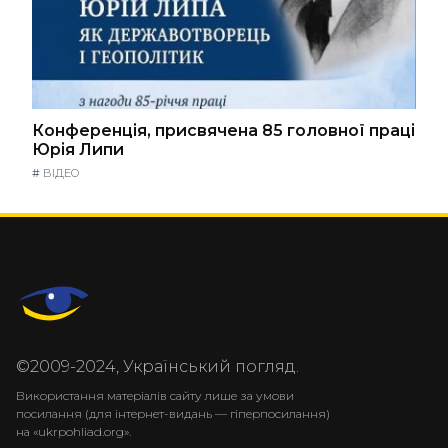
Конференція, присвячена 85 головної праці
Юрія Липи
#
ВІДЕО
©2009-2024, Український погляд.
Використання матеріалів сайту лише за умови
посилання (для інтернет-видань — гіперпосилання)
на «ukrpohliad.org».