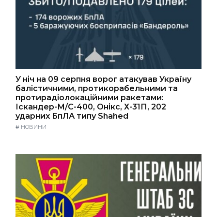
У ніч на 09 серпня ворог атакував Україну
балістичними, протикорабельними та
протирадіолокаційними ракетами:
Іскандер-М/С-400, Онікс, Х-31П, 202
ударних БпЛА типу Shahed
#
НОВИНИ