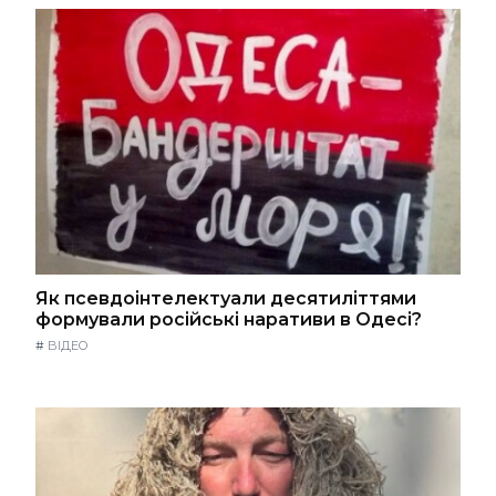
Як псевдоінтелектуали десятиліттями
формували російські наративи в Одесі?
#
ВІДЕО