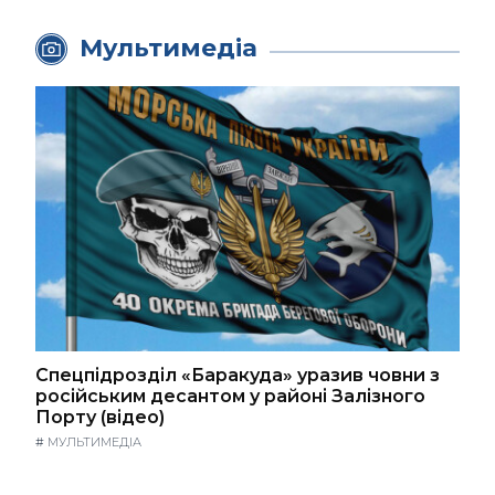
Мультимедіа
Спецпідрозділ «Баракуда» уразив човни з
російським десантом у районі Залізного
Порту (відео)
#
МУЛЬТИМЕДІА