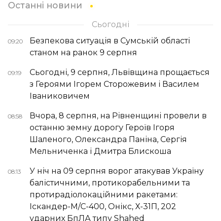
Останні новини
Сьогодні
Безпекова ситуація в Сумській області
09:20
станом на ранок 9 серпня
Сьогодні, 9 серпня, Львівщина прощається
09:19
з Героями Ігорем Сторожевим і Василем
Іваниковичем
Вчора, 8 серпня, на Рівненщині провели в
08:58
останню земну дорогу Героїв Ігоря
Шаленого, Олександра Паніна, Сергія
Мельниченка і Дмитра Блискоша
У ніч на 09 серпня ворог атакував Україну
08:13
балістичними, протикорабельними та
протирадіолокаційними ракетами:
Іскандер-М/С-400, Онікс, Х-31П, 202
ударних БпЛА типу Shahed