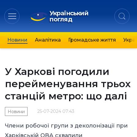
Український
погляд
Новини
Аналітика
Громадське життя
Украї
У Харкові погодили
перейменування трьох
станцій метро: що далі
25-07-2024 07:43
Новини
Члени робочої групи з деколонізації при
Харківській ОВА схвалили